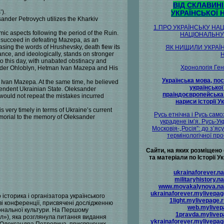
ВІД СКЛАВИНІ
’).
УКРАЇНСЬКОЇ Н
nder Petrovych utilizes the Kharkiv
1.ПРО УКРАЇНСЬКУ НАЦ
mic aspects following the period of the Ruin.
НАЦІОНАЛЬНУ
— succeed in defeating Mazepa, as an
asing the words of Hrushevsky, death flew its
ЯК НИЩИЛИ УКРАЇ
ance, and ideologically, stands on stronger
 to this day, with unabated obstinacy and
Хронологія Ге
sander Ohloblyn, Hetman Ivan Mazepa and His
Українська мова, по
Ivan Mazepa. At the same time, he believed
української
ependent Ukrainian State. Oleksander
праіндоєвропейська
would not repeat the mistakes incurred
нариси історії Ук
 very timely in terms of Ukraine’s current
Русь етнічна i Русь само
memorial to the memory of Oleksander
украдене ім’я. Русь-Ук
Московія-„Росія”: до з’яс
термінологічної пр
Сайти, на яких розміщено 
та матеріали по Історії Ук
ukrainaforever.na
militaryhistory.n
www.movakalynova.na
ukrainaforever.mylivepa
історика і організатора українського
1light.mylivepage.
кові конференції, присвячені дослідженню
web.mylivep
ціональної культури. На Першому
1pravda.mylivep
тіл»), яка розглянула питання видання
ykrainaforever.mylivepa