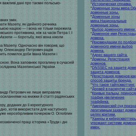
 важливі дані про таємні польсько-
*
Историческая справка.
*
Доменные зоны мира.О
доменные зоны.
*
Доменные зоны
вних змін.
мира.Национальные
лати Мазепу, як ідейного речника
доменные зоны.
ською нацією — і вона не тільки пережила
*
Выбор доменного имени.
ського противника, ніж за часів Петра І. І
*
Доменное имя,Регистрац
Мазепи — боротьбу, якої вона ніколи
домена.
*
Рекомендации по подбор
на Мазепу. Одночасно він говорив, що
доменного имени,выбор
ву. Олександер Петрович радів
домена.
орить помилок доби Івана Мазепи і
*
Адрес вашего сайта.
*
Домены. Регистрация
асною. Вона заповнює прогалину в сучасній
доменов.
дослідника Мазепинської України.
*
DNSSEC на защите доме
защита доменов.
*
Регистрация доменов как
способ защиты бренда.
*
Что такое тайпсквоттинг.
*
Дорвей в раскрутке сайта
ксандр Петрович не лише виправляв
*
Кривые пальцы, принос
 посиланнями на книжки й статті радянських
трафик,увеличение
траффика.
еру, доданих до її коректурного
*
Американский суд призн
идно, хотів використати для наступного
легитимным захват домен
ю дуже нерозбірливим почерком О. Оглоблин
целях критики.
*
Хакеры и киберсквоттер
езакінченої праці історика «Труди і дні
угрожают системе домен
имен.