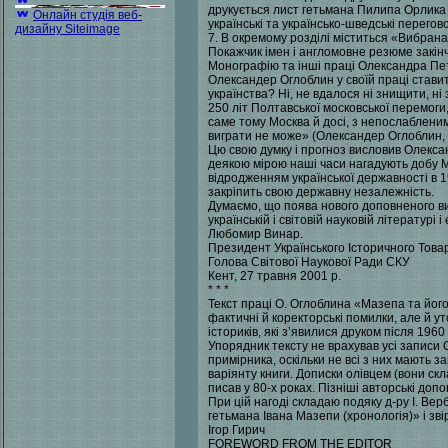
друкується лист гетьмана Пилипа Орлика 
Онлайн студія веб-
українські та українсько-шведські перего
дизайну Siteimage
7. В окремому розділі міститься «Вибрана
Покажчик імен і англомовне резюме закін
Монографію та інші праці Олександра Пет
Олександер Оглоблин у своїй праці ставит
українства? Ні, не вдалося ні знищити, н
250 літ Полтавської московської перемоги,
саме тому Москва й досі, з непослаблени
виграти не може» (Олександер Оглоблин, «
Цю свою думку і прогноз висловив Олексан
деякою мірою наші часи нагадують добу М
відродженням української державності в 1
закріпить свою державну незалежність.
Думаємо, що поява нового доповненого ви
українській і світовій науковій літератур
Любомир Винар.
Президент Українського Історичного Това
Голова Світової Наукової Ради СКУ
Кент, 27 травня 2001 р.
* * *
Текст праці О. Оглоблина «Мазепа та йо
фактичні й коректорські помилки, але й у
істориків, які з’явилися друком після 1960 
Упорядник тексту не врахував усі записи О
примірника, оскільки не всі з них мають 
варіянту книги. Дописки олівцем (вони ск
писав у 80-х роках. Пізніші авторські до
При цій нагоді складаю подяку д-ру І. Вер
гетьмана Івана Мазепи (хронологія)» і звір
Ігор Гирич
FOREWORD FROM THE EDITOR