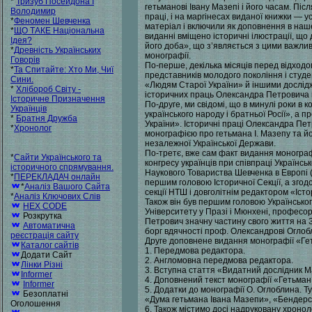
*
Тризуб Посейдона І
гетьманові Івану Мазепі і його часам. П
Володимир
праці, і на маргінесах виданої книжки — у
*
Феномен Шевченка
матеріал і включили як доповнення в наш
*
ЩО ТАКЕ Національна
виданні вміщено історичні ілюстрації, що
Ідея?
його доба», що з’являється з цими важлив
*
Древність Українських
монографії.
Говорів
По-перше, декілька місяців перед відходо
*
Та Спитайте: Хто Ми, Чиї
представників молодого покоління і студе
Сини.
«Людям Старої України» й іншими дослідж
*
Хлібороб Світу -
історичних праць Олександра Петровича в 
Історичне Призначення
По-друге, ми свідомі, що в минулі роки в 
Українців
українського народу і братньої Росії», а
*
Братня Дружба
України». Історичні праці Олександра Пет
*
Хронолог
монографією про гетьмана І. Мазепу та й
незалежної Української Держави.
По-третє, вже сам факт видання монограф
*
Сайти Українського та
конгресу українців при співпраці Українсь
історичного спрямування.
Наукового Товариства Шевченка в Европі
*
ПЕРЕКЛАДАЧ онлайн
першим головою Історичної Секції, а зг
*
Аналіз Вашого Сайта
секції НТШ і довголітнім редактором «Іс
*
Аналіз Ключових Слів
Також він був першим головою Українськог
HEX CODE
Університету у Празі і Мюнхені, професо
Розкрутка
Петрович значну частину свого життя на З
Автоматична
борг вдячності проф. Олександрові Оглобл
реєстрація сайту
Друге доповнене видання монографії «Геть
Каталог сайтів
1. Передмова редактора.
Додати Сайт
2. Англомовна передмова редактора.
Лінки Різні
3. Вступна стаття «Видатний дослідник М
Informer
4. Доповнений текст монографії «Гетьман 
Informer
5. Додатки до монографії О. Оглоблина. Т
Безоплатні
«Дума гетьмана Івана Мазепи», «Бендерсь
Оголошення
6. Також містимо досі надруковану хронол