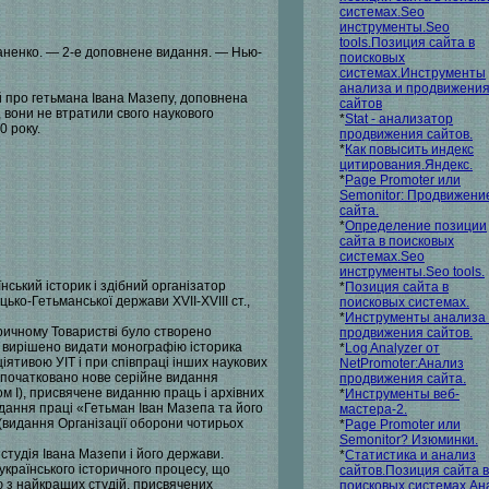
системах.Seo
инструменты.Seo
tools.Позиция сайта в
маненко. — 2-е доповнене видання. — Нью-
поисковых
системах.Инструменты
анализа и продвижени
й про гетьмана Івана Мазепу, доповнена
сайтов
, вони не втратили свого наукового
*
Stat - анализатор
0 року.
продвижения сайтов.
*
Как повысить индекс
цитирования.Яндекс.
*
Page Promoter или
Semonitor: Продвижени
сайта.
*
Определение позиции
сайта в поисковых
системах.Seo
инструменты.Seo tools.
ський історик і здібний організатор
*
Позиция сайта в
ко-Гетьманської держави XVII-XVIII ст.,
поисковых системах.
*
Инструменты анализа
оричному Товаристві було створено
продвижения сайтов.
 вирішено видати монографію історика
*
Log Analyzer от
ціятивою УІТ і при співпраці інших наукових
NetPromoter:Анализ
 започатковано нове серійне видання
продвижения сайта.
ом І), присвячене виданню праць і архівних
*
Инструменты веб-
дання праці «Гетьман Іван Мазепа та його
мастера-2.
 (видання Організації оборони чотирьох
*
Page Promoter или
Semonitor? Изюминки.
тудія Івана Мазепи і його держави.
*
Статистика и анализ
 українського історичного процесу, що
сайтов.Позиция сайта в
єю з найкращих студій, присвячених
поисковых системах.Ан