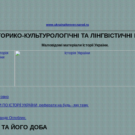
www.ukrainaforever.narod.ru
ТОРИКО-КУЛЬТУРОЛОГІЧНІ ТА ЛІНГВІСТИЧНІ
Маловідомі матеріали Історії України.
товно
ПО ІСТОРІЇ УКРАЇНИ, реферати на будь - яку тему.
сандр Оглоблин.
 ТА ЙОГО ДОБА