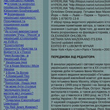
Австрійського Режиму.
HYPERLINK "http://litopys.narod.ru/coss3/
Історик та археолог,
HYPERLINK "http://litopys.narod.ru/coss3/
професор Михайло
HYPERLINK "http://litopys.narod.ru/coss3/
Юліанович Брайчевський.
Оглоблин Олександер. Гетьман Іван Мазеп
Формування
Йорк — Київ — Львів — Париж — Торонто, 2
української народності.
ISBN 1-879070-13-8
Походження та
У збірці праць видатного українського і
поширення назви
пізнішими примітками автора, а також стат
«Україна».
значення і сьогодні. Крім того, до книги 
*
До історії використання
Книга розрахована на фахівців-істориків, а
топоніму “Русь”, “Россія” в
OLEXANDER OHLOBLYN
українській історіографії
HETMAN IVAN MAZEPA AND ITS ERA
до XVIII ст.
Second updated edition
*
Есхатологічні
EDITED BY LUBOMYR WYNAR
Передчуття Людства та
New-York • Куіv • Lviv • Paris • Toronto • 200
Відбиття їх у Поезії
*
Ідея Козацтва - в
ПЕРЕДМОВА ВІД РЕДАКТОРА
Українській Душі
*
Українська Ідея
В анналах української і світової науки п
*
Гог в Краю Магога і Місія
українського наукового життя в XX століт
України
зокрема доби гетьмана Івана Мазепи.
*
З Води Та Вогню
Ідея нового видання монографії «Гетьман 
*
А.Кримський Про
Міжнародний ювілейний комітет для вшан
"Колиску Народів"
про гетьмана Івана Мазепу, збірку історич
*
Триполізм - Наша Ідея
установ у 1999 році в Україні і на Заход
*
Чи може бути столиця
«Оглоблиніяна» (Нью-Йорк, Острог: Україн
"молодшого брата"
матеріалів історика, а також досліджень
матір'ю міст руських?
доба», що з’явилося в 1960 році, як 170-
*
Епітафія Енеєві
свобід України і Літ визволення України.
*
Підвалини Європейської
У науковій спадщині Олександра Оглоблин
Цивілізації
Історик багато років присвятив дослідженн
*
На Якій Землі Живемо?
зазублювався з історією Польщі, Росії, К