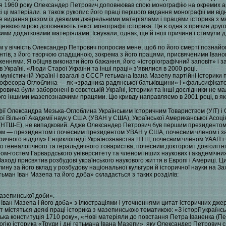
ісля 1960 року Олександер Петрович доповнював спою монографію на окремих а
сі ці матеріали. а також рукопис його праці першого видання монографії ми ві
е видання разом із деякими джерельними матеріялами і працями історика з ма
 деякою мірою доповнюють текст монографії історика. Це є одна з причин друг
ими додатковими матеріялами. Існували, однак, ще й інші причини і стимули дл
м у вічність Олександер Петрович попросив мене, щоб по його смерті познайоми
нтів, з його творчою спадщиною, зокрема з його працями, присвяченими Івано
еннями. Я обіцяв виконати його бажання, його «історіографічний заповіт» і 
Україні. «Люди Старої України та інші праці» з’явилися в 2000 році.
комуністичній Україні і взагалі в СССР гетьмана Івана Мазепу партійні історик
 професора Оглоблина — як «зрадника радянської батьківщини» і «фальсифікато
ровича були заборонені в совєтській Україні, історики та інші дослідники не м
ого іншими мазепознавчими працями. Цю кривду направляємо в 2001 році, в як
ії Олександра Мезька-Оглоблина Українським Історичним Товариством (УІТ) і
кої Вільної Академії наук у США (УВАН у США), Української Американської Асоц
 (НТШ-Е), не випадковий. Адже Олександер Петрович був першим президентом
одом — президентом і почесним президентом УВАН у США, почесним членом і з
торичного відділу» Енциклопедії Українознавства НТШ, почесним членом УААП 
о генеалогічного та геральдичного товариства, почесним доктором і довголіт
ром-гостем Гарвардського університету та членом інших наукових і академічни
аході присвятив розбудові українського наукового життя в Европі і Америці. 
ину за його вклад у розбудову національної культури й історичної науки на Зах
ман Іван Мазепа та його доба» складається з таких розділів:
азепинської доби».
Іван Мазепа і його доба» з ілюстраціями і уточненнями цитат історичних джер
ут містяться деякі праці історика з мазепинською тематикою: «З історії україн
ка конституція 1710 року», «Нові матеріяли до повстання Петра Іваненка (Пе
огію історика «Труди і дні гетьмана Івана Мазепи», яку Олександер Петрович с