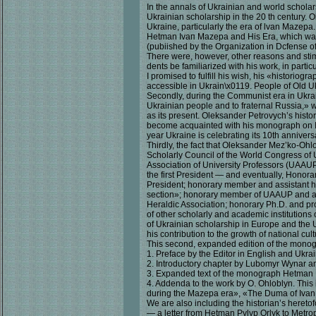
In the annals of Ukrainian and world schola
Ukrainian scholarship in the 20 th century.
Ukraine, particularly the era of lvan Mazepa.
Hetman Іvап Mazepa and His Era, which was o
(pubiished by the Organization in Dcfense o
There were, however, other reasons and stim
dents be familiarized with his work, in part
I promised to fulfill his wish, his «historio
accessible in Ukrain\x0119. People of Old 
Secondly, during the Communist era in Ukrai
Ukrainian people and to fraternal Russia,» wh
as its present. Oleksander Petrovych’s histo
become acquainted with his monograph on Ivan
year Ukraine is celebrating its 10th anniver
Thirdly, the fact that Oleksander Mez’ko-Oh
Scholarly Council of the World Congress of 
Association of University Professors (UAAUP
the first President — and eventually, Honorar
President; honorary member and assistant he
section»; honorary member of UAAUP and a cl
Heraldic Association; honorary Ph.D. and pr
of other scholarly and academic institutions 
of Ukrainian scholarship in Europe and the U
his contribution to the growth of national cul
This second, expanded edition of the monog
1. Preface by the Editor in English and Ukrai
2. Introductory chapter by Lubomyr Wynar a
3. Expanded text of the monograph Hetman Iv
4. Addenda to the work by O. Ohloblyn. This 
during the Mazepa era», «The Duma of Ivan 
We are also including the historian’s heret
— a letter from Hetman Pylyp Orlyk to Metro