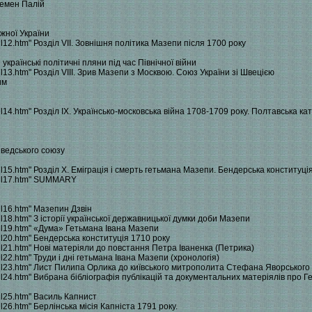
Семен Палій
жної України
hl12.htm" Розділ VII. Зовнішня політика Мазепи після 1700 року
 українські політичні пляни під час Північної війни
hl13.htm" Розділ VIII. Зрив Мазепи з Москвою. Союз України зі Швецією
им
я
ohl14.htm" Розділ IX. Українсько-московська війна 1708-1709 року. Полтавська к
шведського союзу
ohl15.htm" Розділ X. Еміграція і смерть гетьмана Мазепи. Бендерська конституці
/ohl17.htm" SUMMARY
ohl16.htm" Мазепин Дзвін
hl18.htm" З історії української державницької думки доби Мазепи
ohl19.htm" «Дума» Гетьмана Івана Мазепи
ohl20.htm" Бендерська конституція 1710 року
ohl21.htm" Нові матеріяли до повстання Петра Іваненка (Петрика)
hl22.htm" Труди і дні гетьмана Івана Мазепи (хронологія)
/ohl23.htm" Лист Пилипа Орлика до київського митрополита Стефана Яворського
/ohl24.htm" Вибрана бібліографія публікацій та документальних матеріялів про
ohl25.htm" Василь Капнист
hl26.htm" Берлінська місія Капніста 1791 року.