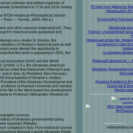
inian historian and skilled organizer of
Літературні Джерела Да
manate Government in 17 th and 18 th century
Українського Літ
he NTSH Historical-Philosophical Section
Етнографія Угорської
 — Paris — Toronto, 1960, 406 p.)
Українське коз
raine and other research materia\x0142. Thus,
Генеза і становлення коза
trovych’s historical works pubiished and
У
Українське козацтво: форм
azepa as a «traitor to Ukraine, the
соціального стану.Іст
alsifier» of Ukraine’s historical past as well
перед
cholars were denied the opportunity to
та причини виник
ant that this work is appearing in 2001, the
Римський імператор — 
rical Association (UHA) and the World
.S. (UVAN -U.S.), the Ukrainian-American
Михайло Дорошенко-ге
hould be noted that Oleksander Petrovych was
флотов
. and in time, its President, then Honorary
TSh Encyclopedia of Ukraine’s «history
Архаїчні Елементи Ку
 President of the Ukrainian Genealogical and
Козацтва В Кон
t professor at Harvard University and member
Українозна
of his life in the West toward the development
titude to Professor Oleksander Ohloblyn for
liographic sources.
history of Ukrainian governmental policy
tro Ivanenko (Petryk)».
militaryhistory.n
ch compiled in Kyiv. From historical sources
 concerning Mazepa’s secret Ukrainian-Polish