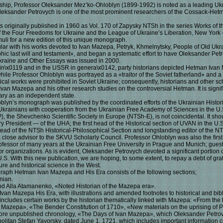
rship, Professor Oleksander Mez’ko-Ohloblyn (1899-1992) is noted as a leading Ukra
 Oleksander Petrovych is one of the most prominent researchers of the Cossack-Het
riginally pubiished in 1960 as Vol. 170 of Zapysky NTSh in the series Works of t
f the Four Freedoms for Ukraine and the League of Ukraine’s Liberation, New York
uli for a new edition of this unique monograph.
icular with his works devoted to Ivan Mazepa, Petryk, Khmelnytsky, People of Old Uk
graphic last will and testament», and began a systematic effort to have Oleksander Pe
Ukraine and Other Essays was issued in 2000.
n\x0119 and in the USSR in genera\x0142, party historians depicted Hetman Ivan M
ile Professor Ohloblyn was portrayed as a «traitor of the Soviet fatherland» and a «f
rical works were prohibited in Soviet Ukraine; consequently, historians and other s
 Mazepa and his other research studies on the controversial Hetman. It is signific
sary as an independent state.
loblyn’s monograph was published by the coordinated efforts of the Ukrainian Histo
Ukrainians with cooperation from the Ukrainian Free Academy of Sciences in the U
), the Shevchenko Scientific Society in Europe (NTSh-E), is not coincidental. It s
y President — of the UHA; the first head of the Historical section of UVAN in the U.S
ad of the NTSh Historical-Philosophical Section and longstanding editor of the N
ose advisor to the SKVU Scholarly Council. Professor Ohloblyn was also the first
ofessor of many years at the Ukrainian Free University in Prague and Munich; gues
or organizations. As is evident, Oleksander Petrovych devoted a significant portion 
.S. With this new publication, we are hoping, to some extent, to repay a debt of gra
ture and historical science in the West.
raph Hetman Ivan Mazepa and His Era consists of the following sections;
nian.
nd Alla Atamanenko, «Noted Historian of the Mazepa era».
an Mazepa His Era, with illustrations and amended footnotes to historical and bib
includes certain works by the historian thematically linked with Mazepa: «From the 
Mazepa», «The Bender Constitution of 1710», «New materials on the uprising of Pe
ofore unpublished chronology, «The Days of Ivan Mazepa», which Oleksander Petrovy
politan Stefan Yavorsky, dated June 1, 1721, which includes important information