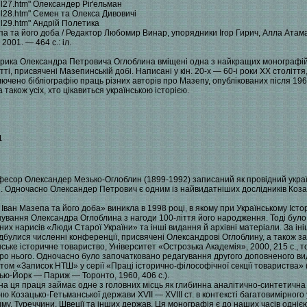
ohl27.htm" Олександер Ріґельман
ohl28.htm" Семен та Олекса Дивовичі
ohl29.htm" Андрій Полетика
а та його доба / Редактор Любомир Винар, упорядники Ігор Гирич, Алла Ата
001. — 464 с.: іл.
сторика Олександра Петровича Оглоблина вміщені одна з найкращих монографі
ті, присвячені Мазепинській добі. Написані у кін. 20-х — 60-і роки XX століття
включено бібліографію праць різних авторів про Мазепу, опублікованих після 196
 також усіх, хто цікавиться українською історією.
1
рофесор Олександер Мезько-Оглоблин (1899-1992) записаний як провідний україн
ті. Одночасно Олександер Петрович є одним із найвидатніших дослідників Козаць
Іван Мазепа та його доба» виникла в 1998 році, в якому при Українському Іст
ування Олександра Оглоблина з нагоди 100-ліття його народження. Тоді було
них нарисів «Люди Старої України» та інші видання й архівні матеріали. За іні
і відбулися численні конференції, присвячені Олександрові Оглоблину, а також
ське історичне товариство, Університет «Острозька Академія», 2000, 215 с., т
 про нього. Одночасно було започатковано редагування другого доповненого ви
й том «Записок НТШ» у серії «Праці історично-філософічної секції товариства»
 Нью-Йорк — Париж — Торонто, 1960, 406 с.).
а ця праця займає одне з головних місць як глибинна аналітично-синтетична с
ю Козацько-Гетьманської держави XVII — XVIII ст. в контексті багатовимірного
риму, Туреччини, Швеції та інших держав. Ця монографія є до наших часів одні