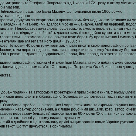
до митрополита Стефана Яворського від 1 червня 1721 року, в якому містяться
вори Мазепи.
 бібліографія праць про Івана Мазепу, що появилися після 1960 року».
чує наше видання.
ровича друкуємо за «харківським правописом» без жодних стилістичних чи мо
ь засадниче питання: «Чи вдалося Москві — байдуже, білій чи червоній, подо
і здолати. Перефразовуючи слова Грушевського, смерть перелетіла над україн
 але навіть відродилася й стоїть далеко сильнішою ідейно супроти свого москов
м завзяттям і невгамованою ненавистю веде боротьбу проти імення і символу 
Гетьман Іван Мазепа та його доба», 1960, с.7).
дер Петрович 40 років тому, коли закінчував писати свою монографію про Іва
азепи, коли державні діячі намагалися створити незалежну Українську Держа
990-х роках і надіявся, що український народ, його провідна верства, не повт
дання монографії історика «Гетьман Іван Мазепа та його доба» є дуже своєч
і і є гідним відзначенням пам’яті Олександра Петровича Оглоблина, провідного 
риства,
го доба» поданий за авторським коректурним примірником книги. У ньому Оле
точнював деякі факти й бібліографію. Зокрема він доповнював текст і примітки
року.
. Оглоблина, зроблені на сторінках і маргінесах книга та окремих аркушах пап
закінчений характер доповнення, а є лише робочими шкіцами, котрі автор, очев
ладають переважну більшість) відносяться до 60-х років XX ст., записи ручко
повнення накреслені у нашому виданні курсивом.
бі, якій віднайшов в Центральному архіві вищих органів влади України рукопис н
ив текст, що тут друкується, з оригіналом.