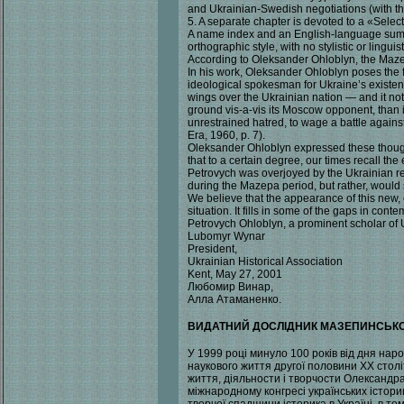
and Ukrainian-Swedish negotiations (with t
5. A separate chapter is devoted to a «Selec
A name index and an English-language summa
orthographic style, with no stylistic or lingui
According to Oleksander Ohloblyn, the Mazepa
In his work, Oleksander Ohloblyn poses the
ideological spokesman for Ukraine’s existenc
wings over the Ukrainian nation — and it not
ground vis-a-vis its Moscow opponent, than it
unrestrained hatred, to wage a battle again
Era, 1960, p. 7).
Oleksander Ohloblyn expressed these thoug
that to a certain degree, our times recall t
Petrovych was overjoyed by the Ukrainian re
during the Mazepa period, but rather, would 
We believe that the appearance of this new,
situation. It fills in some of the gaps in co
Petrovych Ohloblyn, a prominent scholar of
Lubomyr Wynar
President,
Ukrainian Historical Association
Kent, May 27, 2001
Любомир Винар,
Алла Атаманенко.
ВИДАТНИЙ ДОСЛІДНИК МАЗЕПИНСЬКО
У 1999 році минуло 100 років від дня нар
наукового життя другої половини XX століт
життя, діяльности і творчости Олександра 
міжнародному конгресі українських істори