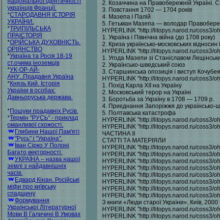
національної ідентичності
2. Козаччина на Правобережній Україні. 
українців Франції.
3. Повстання 1702 — 1704 років
*
СТАРОДАВНЯ ІСТОРІЯ
4. Мазепа і Палій
УКРАЇНИ.
5. Гетьман Мазепа — володар Правобере
*
ТРИПІЛЬСЬКА
HYPERLINK "http://litopys.narod.ru/coss3/o
ПРАІСТОРІЯ
1. Україна і Північна війна (до 1708 року)
*
ОРІЙСЬКА ДУХОВНІСТЬ.
2. Криза українсько-московських відносин і
ОРІЯНСТВО
HYPERLINK "http://litopys.narod.ru/coss3/o
*
Україна та Росія 18-19
1. Угода Мазепи зі Станіславом Лещінськ
ст.очима іноземців
2. Українсько-шведський союз
*
УК-ОР-АЙ-
3. Старшинська опозиція і виступ Кочубе
АНУ...Прадавня Україна
HYPERLINK "http://litopys.narod.ru/coss3/
*
Князь Кий. Історія
1. Похід Карла XII на Україну
України в особах:
2. Московський терор на Україні
Давньоруська держава.
3. Боротьба за Україну в 1708 — 1709 р.
4. Приєднання Запоріжжя до українсько-
*
Пошуки прадавніх Русів.
5. Полтавська катастрофа
*
Термін "РУСЬ" - приклад
HYPERLINK "http://litopys.narod.ru/coss3/
оманливої схожості.
HYPERLINK "http://litopys.narod.ru/coss3
Глибини Нашої Пам'яті
ЧАСТИНА II
"Русь" і "Україна".
СТАТТІ ТА МАТЕРІЯЛИ
Іван Сірко У Полоні
HYPERLINK "http://litopys.narod.ru/coss3/
Багато векторності.
HYPERLINK "http://litopys.narod.ru/coss3/o
УКРАЇНА – назва нашої
HYPERLINK "http://litopys.narod.ru/coss3/
землі з найдавнішніх
HYPERLINK "http://litopys.narod.ru/coss3/
часів.
HYPERLINK "http://litopys.narod.ru/coss3/
Едвард Кінан. Російські
HYPERLINK "http://litopys.narod.ru/coss3/o
міфи про київську
HYPERLINK "http://litopys.narod.ru/coss3
спадщину
HYPERLINK "http://litopys.narod.ru/coss3
Формування
З книги «Люди старої України», Київ, 2000
Української Літературної
HYPERLINK "http://litopys.narod.ru/coss3/
Мови В Галичині В Умовах
HYPERLINK "http://litopys.narod.ru/coss3/o