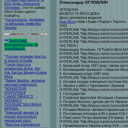
Олександер ОГЛОБЛИН
його Доба. Олександр
Оглоблин.
, стаття займає
ОГЛОБЛИН
обсяг білше одного
МАЗЕПА ТА ЙОГО ДОБА
гігабайта.
Друге доповнене видання
*
Національна, державна
Нью-Йорк
• Київ • Львів • Париж • Торонто
та військова символіка
2001
України
HYPERLINK "http://litopys.narod.ru/coss3
HYPERLINK "http://litopys.narod.ru/coss3/o
HYPERLINK "http://litopys.narod.ru/coss3
Дзюба Іван.
HYPERLINK "http://litopys.narod.ru/coss
Інтернаціоналізм чи
ЧАСТИНА І
русифікація.
Олександер Оглоблин. ГЕТЬМАН ІВАН М
HYPERLINK "http://litopys.narod.ru/coss3/
*
Пошуки держави Аратти.
HYPERLINK "http://litopys.narod.ru/coss3/o
In search of Aratta.
HYPERLINK "http://litopys.narod.ru/coss3/o
*
Город Аратта в
1. Кримський похід 1687 року і змова пр
шумерском эпосе. Абу
2. Коломацький переворот і обрання Маз
Аль Хассан Махмуд Бакри
3. Коломацька угода 1687 року
Муса
HYPERLINK "http://litopys.narod.ru/coss3/o
*
Давня Україна - вогнище
1. Основні засади зовнішньої політики Ма
людської цивілізації.
2. Україна у війні з Туреччиною і Кримом
*
КОНЦЕПЦІЯ
HYPERLINK "http://litopys.narod.ru/coss3/
ПОЛІТИЧНОЇ
1. Господарство
САМОСТІЙНОСТІ
2. Соціяльні відносини (Козацька старши
УКРАЇНИ У
3. Гетьман Мазепа і духове життя України
ПУБЛІЦИСТИЦІ ІВАНА
HYPERLINK "http://litopys.narod.ru/coss3/
ФРАНКА.
1. Гетьман Мазепа і великостаршинська опо
*
Зовнішній чинник та
2. Полтавська опозиція в 90-х роках XVII с
процес консолідації
3. Повстання Петра Іваненка (Петрика). У
української нації.
HYPERLINK "http://litopys.narod.ru/coss3/
*
Фактори збереження
1. Правобережна Україна в кінці XVII — на 