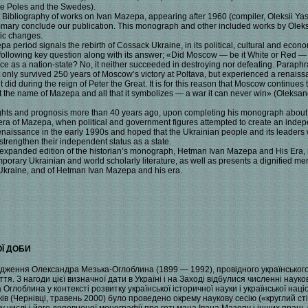
he Poles and the Swedes).
t Bibliography of works on Ivan Mazepa, appearing after 1960 (compiler, Oleksii Yas
ry conclude our publication. This monograph and other included works by Oleksa
stic changes.
 period signals the rebirth of Cossack Ukraine, in its political, cultural and econo
 following key question along with its answer; «Did Moscow — be it White or Red 
e as a nation-state? No, it neither succeeded in destroying nor defeating. Paraphr
 only survived 250 years of Moscow’s victory at Poltava, but experienced a renaiss
 did during the reign of Peter the Great. It is for this reason that Moscow continues
st the name of Mazepa and all that it symbolizes — a war it can never win» (Olek
hts and prognosis more than 40 years ago, upon completing his monograph about 
he era of Mazepa, when political and government figures attempted to create an ind
naissance in the early 1990s and hoped that the Ukrainian people and its leaders 
strengthen their independent status as a state.
 expanded edition of the historian’s monograph, Hetman Ivan Mazepa and His Era, is
ntemporary Ukrainian and world scholarly literature, as well as presents a dignified 
 Ukraine, and of Hetman Ivan Mazepa and his era.
Ї ДОБИ
одження Олександра Мезька-Оглоблина (1899 — 1992), провідного українського 
тя. З нагоди цієї визначної дати в Україні і на Заході відбулися численні нау
Оглоблина у контексті розвитку української історичної науки і української на
ків (Чернівці, травень 2000) було проведено окрему наукову сесію («круглий с