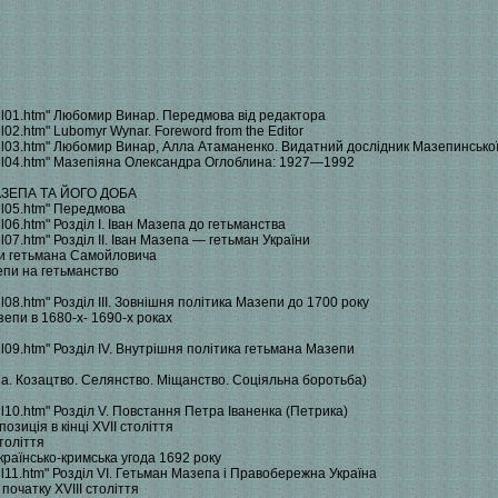
/ohl01.htm" Любомир Винар. Передмова від редактора
hl02.htm" Lubomyr Wynar. Foreword from the Editor
/ohl03.htm" Любомир Винар, Алла Атаманенко. Видатний дослідник Мазепинсько
3/ohl04.htm" Мазепіяна Олександра Оглоблина: 1927—1992
АЗЕПА ТА ЙОГО ДОБА
ohl05.htm" Передмова
hl06.htm" Розділ І. Іван Мазепа до гетьманства
hl07.htm" Розділ II. Іван Мазепа — гетьман України
оти гетьмана Самойловича
епи на гетьманство
hl08.htm" Розділ III. Зовнішня політика Мазепи до 1700 року
зепи в 1680-х- 1690-х роках
ohl09.htm" Розділ IV. Внутрішня політика гетьмана Мазепи
на. Козацтво. Селянство. Міщанство. Соціяльна боротьба)
ohl10.htm" Розділ V. Повстання Петра Іваненка (Петрика)
зиція в кінці XVII століття
толіття
країнсько-кримська угода 1692 року
ohl11.htm" Розділ VI. Гетьман Мазепа і Правобережна Україна
початку XVIII століття