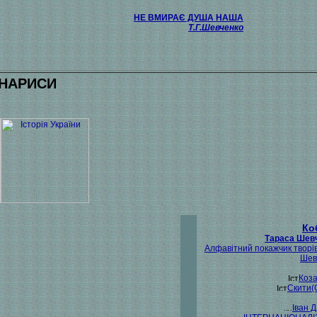
НЕ ВМИРАЄ ДУША НАША
Т.Г.Шевченко
 НАРИСИ
Ко
Тараса Шев
Алфавітний покажчик творів
Шев
Коз
Скити(
Іван 