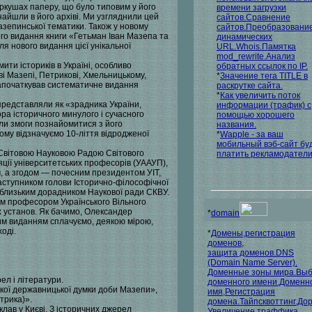
ркушах паперу, що було типовим у його
времени загрузки
днайшли в його архіві. Ми узгляднили цей
сайтов.Сравнение
зепинської тематики. Також у новому
сайтов.Преобразовани
ого видання книги «Гетьман Іван Мазепа та
динамических
я нового видання цієї унікальної
URL.Whois.Памятка
mod_rewrite.Анализ
ти істориків в Україні, особливо
обратных ссылок по IP.
ві Мазепі, Петрикові, Хмельницькому,
*
Значение тега TITLE в
започаткував систематичне видання
раскрутке сайта.
*
Как увеличить поток
и представляли як «зрадника України,
информации (трафик) с
ра історичного минулого і сучасного
помощью хорошего
али змоги познайомитися з його
названия.
ому відзначуємо 10-ліття відродженої
*
Wapple - за ваш
мобильный вэб-сайт бу
 Світовою Науковою Радою Світового
платить рекламодатели
іяції університетських професорів (УААУП),
, а згодом — почесним президентом УІТ,
аступником голови Історично-філософічної
і близьким дорадником Наукової ради СКВУ.
нім професором Українського Вільного
х установ. Як бачимо, Олександер
*
domain
Цим виданням сплачуємо, деякою мірою,
оді.
*
Домены,регистрация
доменов,
защита доменов.DNS
(Domain Name Server).
Доменные зоны мира.Вы
ел і літератури.
доменного имени.Доменн
ської державницької думки доби Мазепи»,
имя,Регистрация
трика)».
домена.Тайпсквоттинг.Дор
клав у Києві. З історичних джерел
Увеличение траффика.