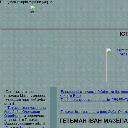
Правдива Історія України
-->
[AD]
ІС
*Так як стаття про
*
Електронні віртуальні бібліотеки безкош
гетьмана Мазепу здорова
Книги
*
e-Book
тут подаю короткий зміст
*
Глобальна мережа рефератів, РЕФЕРАТИ 
статті:
*
*Гетьман Іван мазепа та
його Доба. Олександр
*Гетьман Іван мазепа та його Доба. Олек
Оглоблин.
, та передмову,
ГЕТЬМАН ІВАН МАЗЕПА
а тут стаття Гетьман
Мазепа у повному обсязі:
*Гетьман Іван мазепа та