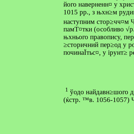
його наверненн¤ у хри
1015 рр., з њхн≥м руди
наступним стор≥чч¤м Ч
памТ¤тки (особливо √р. 
њхнього правопису, пер
≥сторичний пер≥од у р
починаЇтьс¤, у ірунт≥ р
1
ўодо найдавн≥шого да
(ќстр. ™в. 1056-1057) Ч