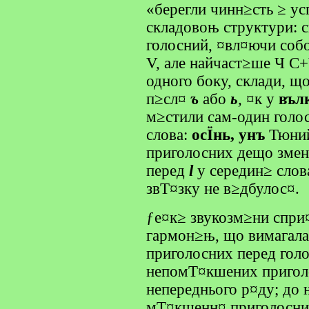
«берегли чинн≥сть ≥ у
складовоњ структури: с
голосний, ¤вл¤ючи со
V, але найчаст≥ше Ч C+
одного боку, склади, щ
п≥сл¤
ъ
або
ь
,
¤к у
въл
м≥стили сам-один голос
слова:
осЇнь, унъ
Тюний
приголосних дещо змен
перед
l
у середин≥ слова
звТ¤зку не в≥дбулос¤.
ƒе¤к≥ звукозм≥ни спр
гармон≥њ, що вимагал
приголосних перед гол
непомТ¤кшених пригол
непереднього р¤ду; до 
мТ¤кшенн¤ приголосни