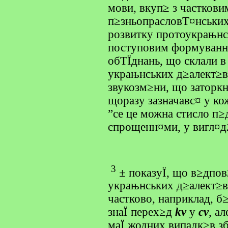
мови, вкуп≥ з частков
п≥зньопрасловТ¤нськи
розвитку протоукрањнс
поступовим формуванн
обТЇднань, що склали 
украњнських д≥алект≥
звукозм≥ни, що заторк
щоразу зазначавс¤ у к
”се це можна стисло п≥
спрощенн¤ми, у вигл¤д
3
±
показуЇ, що в≥дпо
украњнських д≥алект≥в
частково, наприклад, б
знаЇ перех≥д
kv
у
cv
,
ал
маЇ жодних випадк≥в 