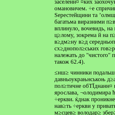
заселенн¤ ¤ких заохочу
омановичем. ÷е спричи
Ѕерестейщини та ’олмщ
багатьма виразними п≥
вплинуло, вочевидь, на
ц≥лому, зокрема й на п
в≥дм≥ну в≥д середньо
сх≥днопол≥ських гов≥р
належать до "чистого" 
також 62.4).
≤нш≥ чинники подальшо
давньоукрањнськоњ д≥
пол≥тичне обТЇднанн¤ 
ярослава, ¬олодимира ћ
÷еркви. ќднак проникн
нав≥ть ÷еркви у приват
м≥сцев≥ володар≥ збер≥