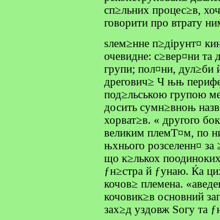
сп≥льних процес≥в, хоч
говорити про втрату н
ѕлем≥нне п≥дірунт¤ ки
очевидне: с≥вер¤ни та
групи; пол¤ни, дул≥би 
дрегович≥ Ч њњ перифе
под≥льською групою ме
досить сумн≥вноњ назв
хорват≥в. « другого бо
великим племТ¤м, по н
њхнього розселенн¤ за
що к≥лькох поодиноки
ƒн≥стра й ƒунаю. Ќа ц
кочов≥ племена. «аведе
кочовик≥в основний за
зах≥д уздовж Ѕогу та ƒ