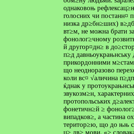
обм≥ну людьми. ѕарале
однаковоњ рефлексац≥њ
голосних чи постанн¤ п
низка др≥бн≥ших) в≥дб
вт≥м, не можна брати з
фонолог≥чному розвитк
й другор¤дн≥ в до≥сто
п≥д давньоукрањнську д
прикордонними м≥стами,
що неодноразово перехо
коли вс¤ √аличина п≥дп
ќднак у протоукрањнсь
звукозм≥н, характерни
протопольських д≥алек
фонетичн≥й ≥ фонолог
випадков≥, а частина о
територ≥ю, що до њњ с
ц≥ дв≥ мови. «≥ словак