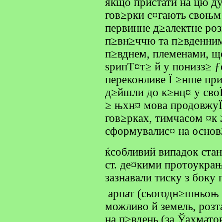
якщо пристати на цю ду
гов≥рки с¤гають своњм
первинне д≥алектне ро
п≥вн≥ччю та п≥вденним
п≥вднем, племенами, що
ѕрипТ¤т≥ й у понизз≥ ƒ
переконливе Ї ≥нше при
д≥йшли до к≥нц¤ у сво
≥ њхн¤ мова продовжуЇ
гов≥рках, тимчасом ¤к
сформувалис¤ на основ
ќсобливий випадок стан
ст. де¤кими протоукра
зазнавали тиску з боку
арпат (сьогодн≥шньоњ 
можливо й земель, розт
на п≥вдень (за Ўахмат