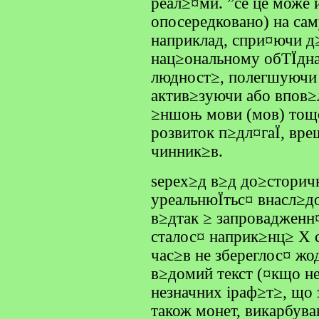
реал≥¤ми. ”се це може 
опосередковано) на са
наприклад, спри¤ючи д
нац≥ональному обТЇдн
людност≥, полегшуючи
актив≥зуючи або впов≥
≥ншоњ мови (мов) тощо
розвиток п≥дл¤гаЇ, вре
чинник≥в.
ѕерех≥д в≥д до≥сторич
уреальнюЇтьс¤ внасл≥до
в≥дтак ≥ запровадженн
сталос¤ наприк≥нц≥ X с
час≥в не збереглос¤ ж
в≥домий текст (¤кщо не
незначних іраф≥т≥, що 
також монет, викарбув