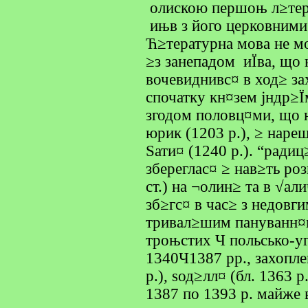
олискою першоњ л≥тер
ињв з його церковними
Ћ≥тературна мова не мо
≥з занепадом иЇва, що 
вочевиднивс¤ в ход≥ за
спочатку кн¤зем јндр≥Ї
згодом половц¤ми, що 
юрик (1203 р.), ≥ наре
Ѕати¤ (1240 р.). “ради
збереглас¤ ≥ нав≥ть ро
ст.) на ¬олин≥ та в √ал
зб≥гс¤ в час≥ з недовг
тривал≥шим пануванн¤
троњстих Ч польсько-уг
1340Ч1387 рр., захопле
р.), ѕод≥лл¤ (бл. 1363 
1387 по 1393 р. майже