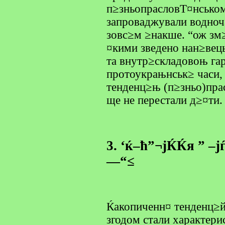
п≥зньопрасловТ¤нськом
запроваджували водноч
зовс≥м ≥накше. “ож зм
¤кими зведено нан≥вец
та внутр≥складовоњ га
протоукрањнськ≥ часи, 
тенденц≥њ (п≥зньо)пра
ще не перестали д≥¤ти.
3. ‘ќ–ћ”¬јЌЌя ” 
—“≤
Ќакопиченн¤ тенденц≥й
згодом стали характер