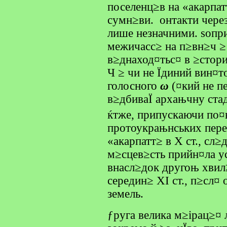
поселенц≥в на «акарпатт
сумн≥ви. онтакти через
лише незначними. ѕопри
межичасс≥ на п≥вн≥ч ≥ 
в≥днаход¤тьс¤ в ≥стори
Ч ≥ чи не Їдиний вин¤т
голосного
ω
(¤кий не 
в≥дбиваЇ архањчну ст
ќтже, припускаючи по
протоукрањнських пере
«акарпатт≥ в X ст., сл≥
м≥сцев≥сть прийн¤ла 
внасл≥док другоњ хвил≥
середин≥ XI ст., п≥сл¤
земель.
ƒруга велика м≥ірац≥¤