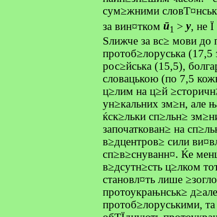
сум≥жними словТ¤нськи
за вин¤тком
ū
>
у
,
не Ї
1
Ѕлижче за вс≥ мови до
протоб≥лоруська (17,5 
рос≥йська (15,5), болга
словацькою (по 7,5 кож
ц≥лим на ц≥й ≥сторичн
ун≥кальних зм≥н, але њ
ќск≥льки сп≥льн≥ зм≥н
започаткован≥ на сп≥ль
в≥дцентров≥ сили ви¤в
сп≥в≥снуванн¤. Ќе мен
в≥дсутн≥сть ц≥лком то
становл¤ть лише ≥зогло
протоукрањнськ≥ д≥але
протоб≥лоруськими, та 