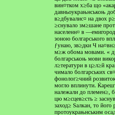
вин¤тком х≥ба що «ака
давньоукрањнськоњ доб
в≥дбувалис¤ на двох р≥
≥снувало зм≥шане прот
населенн¤ в —емигород≥
зоною болгарського впл
ƒунаю, зв≥дки Ч на¤вн
м≥ж обома мовами. « д
болгарськоњ мови вико
л≥тератури в ц≥л≥й кра
чимало болгарських св¤
фонолог≥чний розвиток
могло вплинути. Ќареш
належали до племен≥, 
цю м≥сцев≥сть ≥ засну
заход≥ Ѕалкан, то його
протоукрањнським осад