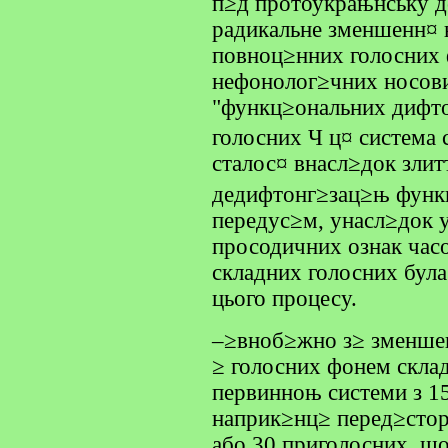
п≥д протоукрањнську до
радикальне зменшенн¤ 
повноц≥нних голосних 
нефонолог≥чних носови
"функц≥ональних дифт
голосних Ч ц¤ система 
сталос¤ внасл≥док зли
дедифтонг≥зац≥њ функц
передус≥м, унасл≥док 
просодичних ознак часо
складних голосних бул
цього процесу.
–≥вноб≥жно з≥ зменшен
≥ голосних фонем скла
первинноњ системи з 15
наприк≥нц≥ перед≥стор
або 30 приголосних, щ