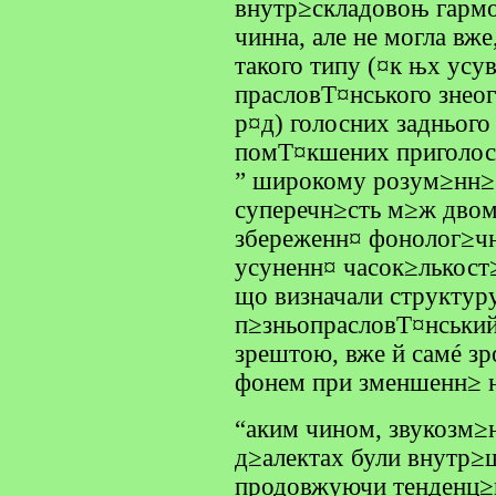
внутр≥складовоњ гармо
чинна, але не могла вж
такого типу (¤к њх усу
прасловТ¤нського знеог
р¤д) голосних заднього
помТ¤кшених приголос
” широкому розум≥нн≥ 
суперечн≥сть м≥ж двом
збереженн¤ фонолог≥чн
усуненн¤ часок≥лькост≥
що визначали структуру
п≥зньопрасловТ¤нський
зрештою, вже й самé з
фонем при зменшенн≥ н
“аким чином, звукозм≥
д≥алектах були внутр≥
продовжуючи тенденц≥