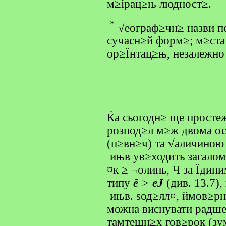
м≥ірац≥њ людност≥.
*
√еограф≥чн≥ назви по
сучасн≥й форм≥; м≥ста
ор≥Їнтац≥њ, незалежно 
Ќа сьогодн≥ ще простеж
розпод≥л м≥ж двома ос
(п≥вн≥ч) та √аличиною 
ињв ув≥ходить загалом
¤к ≥ ¬олинь, Ч за Їдин
типу
ě
>
eЈ
(див. 13.7)
ињв. ѕод≥лл¤, ймов≥рн
можна виснувати радше
тамтешн≥х гов≥рок (зу