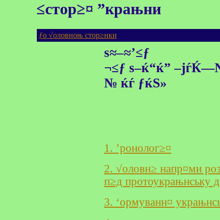
≤стор≥¤ ”крањни
ƒо √оловноњ стор≥нки
ѕ≈–≈’≤ƒ
¬≤ƒ ѕ–ќ“ќ” –јѓЌ—
№ ќѓ ƒќЅ»
1. ’ронолог≥¤
2. √оловн≥ напр¤ми ро
п≥д протоукрањнську 
3. ‘ормуванн¤ украњнс