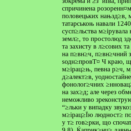
зокрема й ≥з иЇва, при
спричинена розоренн¤м
половецьких нањзд≥в, 
татарськоњ навали 1240
сусп≥льства м≥ірувала 
земл≥, то простолюд з
та захисту в л≥сових т
на п≥вн≥ч, п≥вн≥чний з
ѕодн≥провТ¤ Ч краю, щ
м≥ірац≥њ, певна р≥ч, 
д≥алект≥в, уодностайн
фонолог≥чних ≥нновац≥
на зах≥д; але через об
неможливо зреконструю
“≥льки у випадку звук
м≥ірац≥Їю людност≥ п
у т≥ гов≥рки, що спочат
9.8). Ќаприк≥нц≥ давн