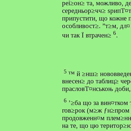
реі≥он≥ та, можливо, д
середньор≥чч≥ ѕрипТ¤т
припустити, що кожне 
особливост≥. ”т≥м, дл¤
6
чи так Ї втрачен≥
.
5
™ й ≥нш≥ нововведенн
внесен≥ до таблиц≥ чер
прасловТ¤нськоњ доби,
6
’≥ба що за вин¤тком
гов≥рок (м≥ж ƒн≥пром 
продовженн¤м плем≥нно
на те, що цю територ≥