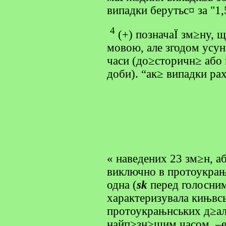
випадки берутьс¤ за "1,
4
(+) позначаЇ зм≥ну,
мовою, але згодом усун
часи (до≥сторичн≥ або
доби). “ак≥ випадки рах
« наведених 23 зм≥н, аб
виключно в протоукрањ
одна (
sk
перед голосни
характеризувала кињвс
протоукрањнських д≥ал
найп≥зн≥шим часом. –е