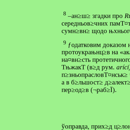
8
–ан≥ш≥ згадки про
R
середньов≥чних памТ¤тк
сумн≥вн≥ щодо њхнього
9
ƒодатковим доказом н
протоукрањнц≥в на «ак
на¤вн≥сть протетичног
ТњжакТ (в≥д рум.
aríci
п≥зньопрасловТ¤нськ≥ 
а в б≥льшост≥ д≥алект
пер≥од≥в (¬раб≥Ї).
ўоправда, прих≥д ц≥ло