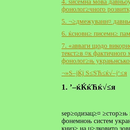
4. ѕисемна мова давнь
фонолог≥чного розвит
5. ¬≥дмежуванн¤ давн
6. ќсновн≥ писемн≥ па
7. «авваги щодо викор
текст≥в ¤к фактичного
фонолог≥њ украњнськ
¬»Ѕ–јЌј Ѕ≤ЅЋ≤ќ√–ј‘≤я
1. ’–ќЌќЋќ√≤я
ѕер≥одизац≥¤ ≥стор≥њ 
фонемноњ систем украњ
книз≥ на ц≥лковито зо