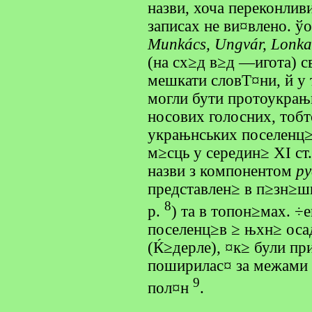
назви, хоча переконлив
записах не ви¤влено. ў
Munkács, Ungvár, Lonk
(на сх≥д в≥д —игота) с
мешкати словТ¤ни, й у
могли бути протоукрањ
носових голосних, тобто
украњнських поселенц≥
м≥сць у середин≥ XI ст
назви з компонентом
ру
представлен≥ в п≥зн≥ш
8
р.
) та в топон≥мах. ÷
поселенц≥в ≥ њхн≥ ос
(Ќ≥дерле), ¤к≥ були пр
поширилас¤ за межами 
9
пол¤н
.