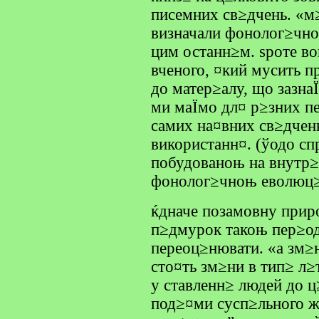
писемних св≥дчень. «м
визначали фонолог≥чног
цим останн≥м. ѕроте во
вченого, ¤кий мусить п
до матер≥алу, що зазна
ми маЇмо дл¤ р≥зних пе
самих на¤вних св≥дчен
використанн¤. (ўодо с
побудованоњ на внутр
фонолог≥чноњ еволюц≥њ
ќдначе позамовну приро
п≥дмурок такоњ пер≥од
переоц≥нювати. «а зм≥
сто¤ть зм≥ни в тип≥ л≥
у ставленн≥ людей до 
под≥¤ми сусп≥льного ж