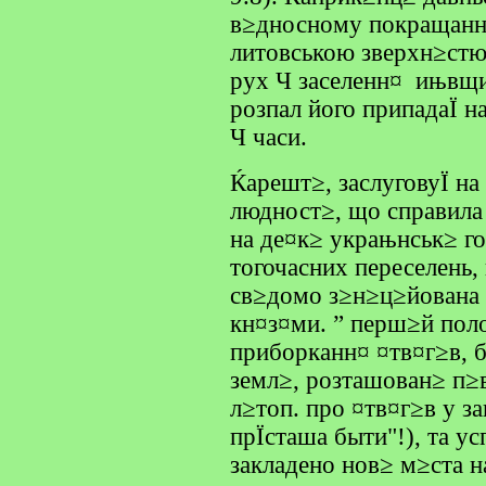
в≥дносному покращанн
литовською зверхн≥стю,
рух Ч заселенн¤ ињвщи
розпал його припадаЇ 
Ч часи.
Ќарешт≥, заслуговуЇ на
людност≥, що справила
на де¤к≥ украњнськ≥ г
тогочасних переселень,
св≥домо з≥н≥ц≥йована 
кн¤з¤ми. ” перш≥й поло
приборканн¤ ¤тв¤г≥в, б
земл≥, розташован≥ п≥
л≥топ. про ¤тв¤г≥в у за
прЇсташа быти"!), та у
закладено нов≥ м≥ста н