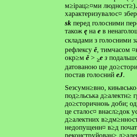
м≥ірац≥¤ми людност≥).
характеризувалос¤ зб
sk
перед голосними пе
також
ę
на
е
в ненаголо
складами з голосними 
рефлексу
ě
,
тимчасом ¤к
окр≥м
ě
>
e
з
подальш
≥
датованою ще до≥стор
постав голосний
еЈ
.
Ѕезсумн≥вно, кињвсько-
под≥льська д≥алектн≥ 
до≥сторичноњ доби; одн
це сталос¤ внасл≥док 
д≥алектних в≥дм≥нност
недопущенн¤ в≥д початк
реконструйован≥ д≥але