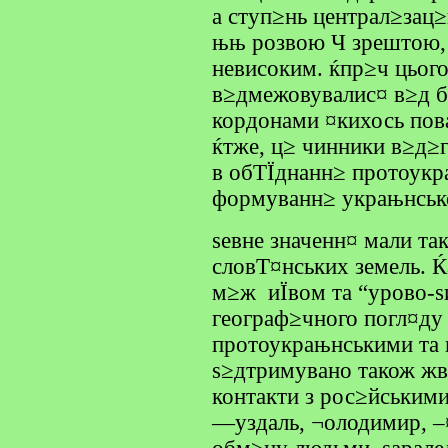
а ступ≥нь централ≥зац
њњ розвою Ч зрештою, 
невисоким. ќпр≥ч цього
в≥дмежовувалис¤ в≥д б
кордонами ¤кихось пов
ќтже, ц≥ чинники в≥д≥
в обТЇднанн≥ протоукр
формуванн≥ украњнсько
ѕевне значенн¤ мали та
словТ¤нських земель. 
м≥ж иЇвом та “урово-ѕ
географ≥чного погл¤ду
протоукрањнськими та 
ѕ≥дтримувано також жв
контакти з рос≥йським
—уздаль, ¬олодимир, –¤