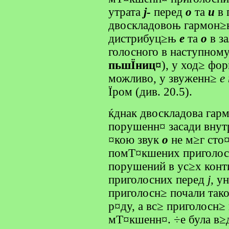
утрата
j-
перед
о
та
u
в 
двоскладовоњ гармон≥њ
дистрибуц≥њ
е
та
о
в за
голосного в наступному
пьшЇниц¤
), у ход≥ фо
можливо, у звуженн≥
е
Їром (див. 20.5).
ќднак двоскладова гар
порушенн¤ засади внут
¤кою звук
о
не м≥г сто
помТ¤кшених приголосн
порушений в ус≥х конт
приголосних перед
j,
ун
приголосн≥ почали так
р¤ду, а вс≥ приголосн≥
мТ¤кшенн¤. ÷е була в≥