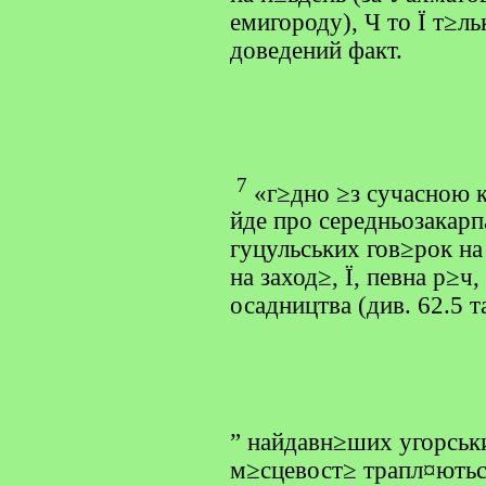
емигороду), Ч то Ї т≥л
доведений факт.
7
«г≥дно ≥з сучасною 
йде про середньозакарп
гуцульських гов≥рок на
на заход≥, Ї, певна р≥
осадництва (див. 62.5 та
” найдавн≥ших угорськ
м≥сцевост≥ трапл¤ютьс