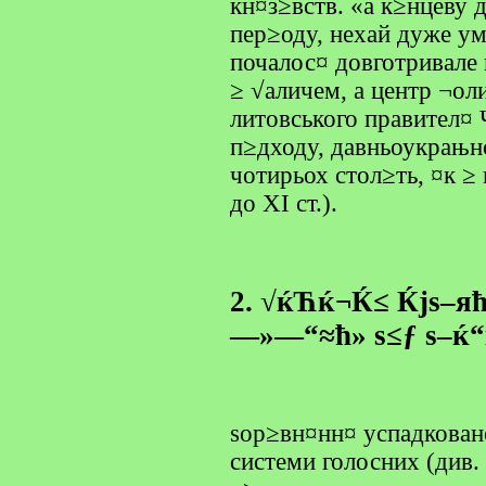
кн¤з≥вств. «а к≥нцеву 
пер≥оду, нехай дуже ум
почалос¤ довготривале
≥ √аличем, а центр ¬ол
литовського правител¤ 
п≥дходу, давньоукрањнс
чотирьох стол≥ть, ¤к ≥
до XI ст.).
2. √ќЋќ¬Ќ≤ Ќјѕ–я
—»—“≈ћ» ѕ≤ƒ ѕ–ќ“
ѕор≥вн¤нн¤ успадкова
системи голосних (див.