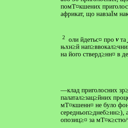
помТ¤кшених приголос
африкат, що навзаЇм н
2
оли йдетьс¤ про
v
та
њхн≥й нап≥ввокал≥чний
на його стверд≥нн¤ в д
—клад приголосних зр≥
палатал≥зац≥йних проце
мТ¤кшенн¤ не було фон
середньоп≥днеб≥нн≥), а
опозиц≥¤ за мТ¤к≥стю/