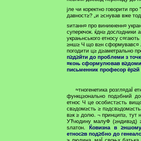
јле чи коректно говорити про
давност≥? „и ≥снував вже то
ѕитанн¤ про виникненн¤ укра
суперечок. ќдн≥ досл≥дники 
украњнського етносу с¤гают
≥нш≥ Ч що в≥н сформувавс¤
погодити ц≥ д≥аметрально п
п≥д≥йти до проблеми з точк
¤коњ сформулював в≥домий
письменник професор
ёр≥й
≈тногенетика розгл¤даЇ ет
функц≥онально под≥бний до
етнос Ч це особист≥сть вищо
св≥дом≥сть ≥ п≥дсв≥дом≥сть,
в≥к ≥ долю. ¬ принцип≥, тут 
УЋюдину малуФ (≥ндив≥д) ≥
ѕлатон.
Ќовизна в ≥ншому
етнос≥в под≥бно до генеал
≥ людина, маЇ своњх батька 