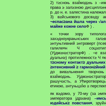
2) т≥сноњ взаЇмод≥њ з –им
права ≥ зал≥зною дисципл≥н
р. до н. е. ѕалестина належ
3) в≥йськового досв≥ду а
¬еспас≥ана йшла через √а
майже кожне село
Ф ) .
« точки зору типоло
зах≥дноукрањнських гал
≥нтуњтивний ≥нтроверт (псе
галиле¤н Ч соц≥отипо
(Ујдм≥н≥страторФ) . ÷е вз
дуальн≥) протилежност≥ Ч ¤к
т≥сному контакт≥ дуальних
≥нтенсивний ≥ гармон≥йни
до вив≥льненн¤ творчоњ
взаЇмод≥њ. Ујдм≥н≥стра
р≥шуч≥сть, а Ућиротворец
етикою, ≥нтуњц≥Їю ≥ перспек
як в≥домо, у 70-му (за ≥мп
≥мператора јдр≥ана)
–имс
юдейськ≥ повстанн¤
, зруй