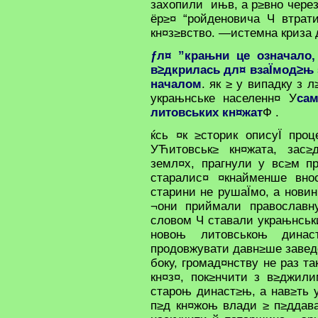
захопили ињв, а р≥вно через
ёр≥¤ “ройденовича Ч втрат
кн¤з≥вство. —истемна криза
ƒл¤ ”крањни це означало,
в≥дкрилась дл¤ взаЇмод≥њ 
началом
. як ≥ у випадку з 
украњнське населенн¤ У
сам
литовських кн¤жат
Ф .
ќсь ¤к ≥сторик описуЇ проц
УЋитовськ≥ кн¤жата, зас≥
земл¤х, прагнули у вс≥м п
старалис¤ ¤кнайменше вно
старини не рушаЇмо, а нови
¬они приймали православну
словом Ч ставали украњнськ
новоњ литовськоњ дина
продовжувати давн≥ше заведе
боку, громад¤нству не раз т
кн¤з¤, пок≥нчити з в≥джил
староњ династ≥њ, а нав≥ть у
п≥д кн¤жоњ влади ≥ п≥ддава