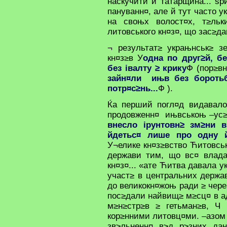
наскучити й татарщина... ѕр
пануванн¤, але й тут часто у
на своњх волост¤х, т≥ль
литовського кн¤з¤, що зас≥д
¬ результат≥ украњнськ≥ з
кн¤з≥в У
одна по друг≥й, бе
без івалту ≥ крику
Ф (пор≥в
зайн¤ли ињв без боротьб
потр¤с≥нь...
Ф ).
Ќа перший погл¤д видавало
продовженн¤ ињвськоњ –ус
внесло ірунтовн≥ зм≥ни 
йдетьс¤ лише про одну 
У¬елике кн¤з≥вство Ћитовс
держави тим, що вс¤ влада
кн¤з¤... «ате Ћитва давала 
участ≥ в центральних держа
до великокн¤жоњ ради ≥ чере
пос≥дали найвищ≥ м≥сц¤ в а
м≥н≥стр≥в ≥ гетьман≥в, Ч
кор≥нними литовц¤ми. –азом 
зв≥льненн¤ в≥д р≥зних дан