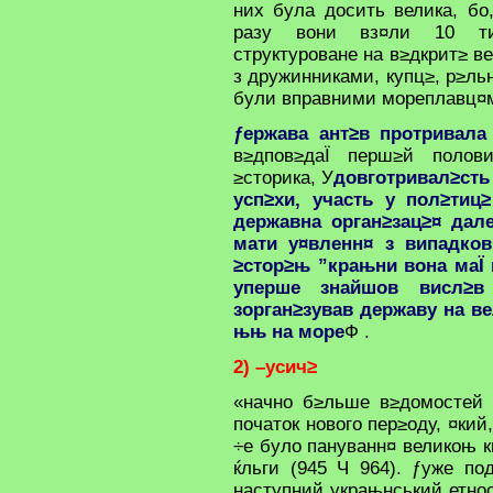
них була досить велика, бо
разу вони вз¤ли 10 ти
структуроване на в≥дкрит≥ ве
з дружинниками, купц≥, р≥льн
були вправними мореплавц¤м
ƒержава ант≥в протривала
в≥дпов≥даЇ перш≥й полови
≥сторика, У
довготривал≥сть
усп≥хи, участь у пол≥тиц
державна орган≥зац≥¤ дал
мати у¤вленн¤ з випадков
≥стор≥њ ”крањни вона маЇ 
уперше знайшов висл≥в
зорган≥зував державу на в
њњ на море
Ф .
2) –усич≥
«начно б≥льше в≥домостей 
початок нового пер≥оду, ¤кий
÷е було пануванн¤ великоњ к
ќльги (945 Ч 964). ƒуже п
наступний украњнський етнос