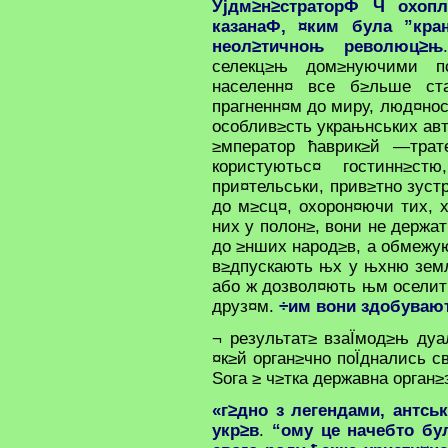
Ујдм≥н≥страторФ Ч охоп
казанаФ, ¤ким була ”кра
неол≥тичноњ революц≥њ
.
селекц≥њ дом≥нуючими пс
населенн¤ все б≥льше ст
прагненн¤м до миру, люд¤нос
особлив≥сть украњнських авто
≥мператор ћаврик≥й —трат
користуютьс¤ гостинн≥с
при¤тельськи, прив≥тно зуст
до м≥сц¤, охорон¤ючи тих, хт
них у полон≥, вони не держат
до ≥нших народ≥в, а обмежую
в≥дпускають њх у њхню землю
або ж дозвол¤ють њм оселит
друз¤м.
÷им вони здобува
¬ результат≥ взаЇмод≥њ дуа
¤к≥й орган≥чно поЇднались с
Ѕога ≥ ч≥тка державна орган
«г≥дно з легендами, антсь
укр≥в
.
“ому це начебто бу