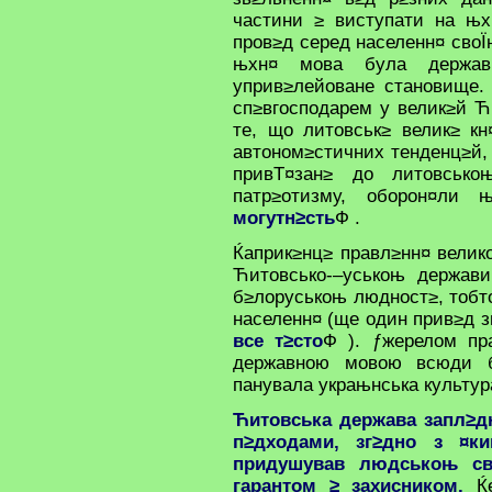
частини ≥ виступати на њх
пров≥д серед населенн¤ своЇ
њхн¤ мова була держа
уприв≥лейоване становище. 
сп≥вгосподарем у велик≥й Ћ
те, що литовськ≥ велик≥ кн
автоном≥стичних тенденц≥й, 
привТ¤зан≥ до литовськ
патр≥отизму, оборон¤л
могутн≥сть
Ф .
Ќаприк≥нц≥ правл≥нн¤ велико
Ћитовсько-–уськоњ держав
б≥лоруськоњ людност≥, тобт
населенн¤ (ще один прив≥д з
все т≥сто
Ф ). ƒжерелом пр
державною мовою всюди б
панувала украњнська культур
Ћитовська держава запл≥д
п≥дходами, зг≥дно з ¤к
придушував людськоњ св
гарантом ≥ захисником.
Ќ