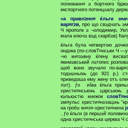
полюванн¤ ≥ бортного бдж≥
експортного потенц≥алу дер
«а правл≥нн¤ ќльги зна
вар¤г≥в
,
про що св≥дчать ≥м
Ч ярополк ≥ ¬олодимир, Ук
мала ключ≥ в≥д скарб≥в) ћа
ќльга була четвертою дочк
ондока (по-словТ¤нськи Ч —у
÷ю кн¤з≥вну ќлену висват
яким≥вський л≥топис розпов≥
щоб воно звучало по-вар¤з
тод≥шньоњ (до 921 р.) ст
приведоша ему жену отъ ѕле
л≥т). ƒо иЇва ќльга прињ
христи¤нськоњ царськоњ 
к≥льк≥стю книжок
словТ¤
≥мпульс христи¤н≥зац≥њ ”кр
на гроб≥ кн¤з¤-христи¤нина
ј
. ƒо ќльги (в перш≥й половин
одна христи¤нська церква Ч с