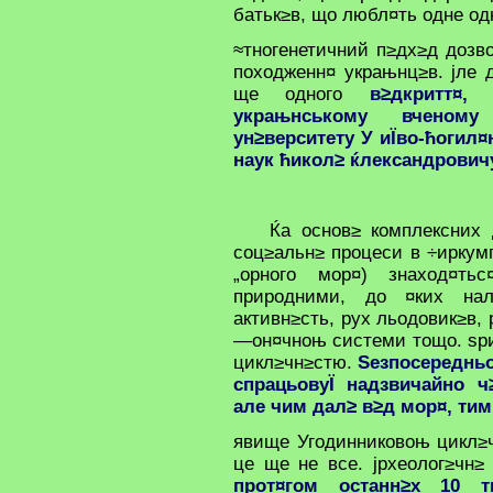
батьк≥в, що любл¤ть одне одн
≈тногенетичний п≥дх≥д дозв
походженн¤ украњнц≥в. јле 
ще одного
в≥дкритт¤
украњнському вченому
ун≥верситету У иЇво-ћогил
наук ћикол≥ ќлександрович
Ќа основ≥ комплексних 
соц≥альн≥ процеси в ÷иркумп
„орного мор¤) знаход¤т
природними, до ¤ких нал
активн≥сть, рух льодовик≥в,
—он¤чноњ системи тощо. ѕри
цикл≥чн≥стю.
Ѕезпосередньо
спрацьовуЇ надзвичайно ч
але чим дал≥ в≥д мор¤, ти
явище Угодинниковоњ цикл≥ч
це ще не все. јрхеолог≥чн≥
прот¤гом останн≥х 10 т