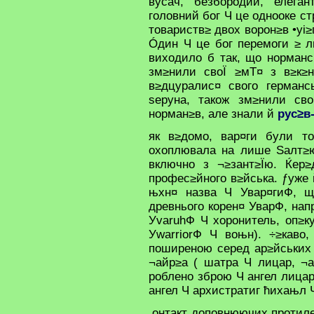
вусач, безбородий, елега
головний бог Ч це однооке с
товариств≥ двох ворон≥в •уі≥п
Óдин Ч це бог перемоги ≥ л
виходило б так, що норманс
зм≥нили своЇ ≥мТ¤ з в≥к≥н
в≥дцуралис¤ свого германс
ѕеруна, також зм≥нили сво
норман≥в, але знали й
рус≥в
як в≥домо, вар¤ги були то
охоплювала на лише Ѕалт≥
включно з ¬≥зант≥Їю. Ќер≥
профес≥йного в≥йська. ƒуже 
њхн¤ назва Ч Увар¤гиФ, щ
древнього корен¤ УварФ, нап
УvaruhФ Ч хоронитель, оп≥ку
УwarriorФ Ч воњн). ÷≥каво
поширеною серед ар≥йських 
¬айр≥а ( шатра Ч лицар, ¬а
роблено зброю Ч ангел лицар
ангел Ч архистратиг ћихањл
онтакт доповнюючих протиле