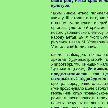
свого роду ћекка христи¤н
культури
.
“аким чином, етнос галиле¤н
¤кий у III стол≥тт≥ вступив
етносом. √алиле¤ни-тивер≥
орган≥зац≥ю, але й христи¤н
нового украњнського етносу. 
народу ант≥в, ≥мТ¤ ¤кого бу
римська назва Ч Утиверц≥Ф
Угалиле¤ниЧгаличаниФ.
ѕ≥сл¤ взаЇмод≥њ нечислен
архетип Ујдм≥н≥страторФ п
Ућиротворц¤Ф. Ќин≥шн¤ √али
”крањна в ц≥лому.
ўо лишил
предк≥в-галиле¤н, так 
св≥дом≥сть ≥ п≥дсв≥дом≥ст
ѕро це, серед ≥ншого, засв
(¤ке про≥снувало ц≥ле стол≥т
героњчний оп≥р ”крањнськоњ
рок≥в, ≥ пас≥онарн≥сть гали
нав≥ть результати двох ос
галичани про¤вили готовн≥