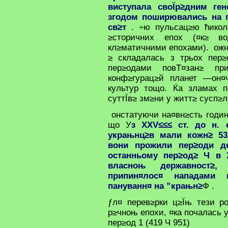
виступала своЇр≥дним ген
згодом поширювались на п
св≥т
. ÷ю пульсац≥ю ћикола
≥сторичних епох (¤к≥ в
кл≥матичними епохами). ожн
≥ складалась з трьох пер
пер≥одами повТ¤зан≥ при
конф≥гурац≥й планет —он¤ч
культур тощо. Ќа зламах п
суттЇв≥ зм≥ни у житт≥ сусп≥
онстатуючи на¤вн≥сть годин
що У
з XXV≤≤≤ ст. до н.
украњнц≥в мали кожн≥ 532
вони прожили пер≥оди д
останньому пер≥од≥ Ч в 
власноњ державност≥,
припин¤лос¤ нападами 
пануванн¤ на ”крањн≥
Ф .
ƒл¤ перев≥рки ц≥Їњ тези р
р≥чноњ епохи, ¤ка почалась у 
пер≥од 1 (419 Ч 951)