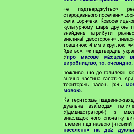
÷е п≥дтверджуЇтьс¤ рез
стародавнього поселенн¤ „орн
села „орн¤вка Ќовоселицько
культурному шар≥ другоњ п
знайден≥ атрибути ранньо
викликаЇ двосторонн¤ ливар
товщиною 4 мм з круглою ¤м
йдетьс¤, ¤к п≥дтвердив укр
У
про масове м≥сцеве ви
виробництво, то, очевидно,
ћожливо, що до галиле¤н, ¤к
значна частина галат≥в. ѕри
територ≥њ ћалоњ јз≥њ
мо
мовою
.
Ќа територ≥њ п≥вденно-зах≥д
дуальна взаЇмод≥¤ галиле
Ујдм≥н≥страторФ) з м≥с
внасл≥док чого спочатку ви
племен п≥д назвою јнтський
населенн¤ на дв≥ дуаль