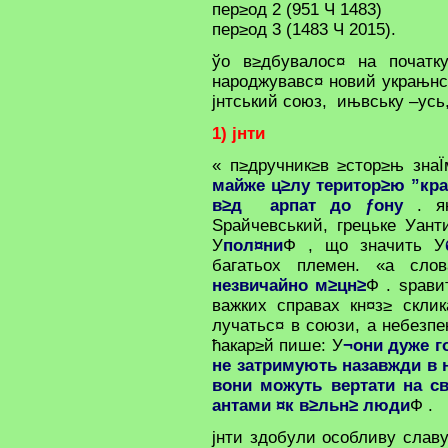
пер≥од 2 (951 Ч 1483)
пер≥од 3 (1483 Ч 2015).
ўо в≥дбувалос¤ на початк
народжувавс¤ новий украњнсь
јнтський союз, ињвську –усь
1) јнти
« п≥дручник≥в ≥стор≥њ зна
майже ц≥лу територ≥ю ”кра
в≥д арпат до ƒону
. як
Ѕрайчевський, грецьке Уан
У
пол¤ни
Ф , що значить У
багатьох племен. «а сло
незвичайно м≥цн≥
Ф . ѕрави
важких справах кн¤з≥ скли
лучатьс¤ в союзи, а небезп
ћакар≥й пише: У
¬они дуже г
не затримують назавжди в 
вони можуть вертати на с
антами ¤к в≥льн≥ люди
Ф .
јнти здобули особливу слав