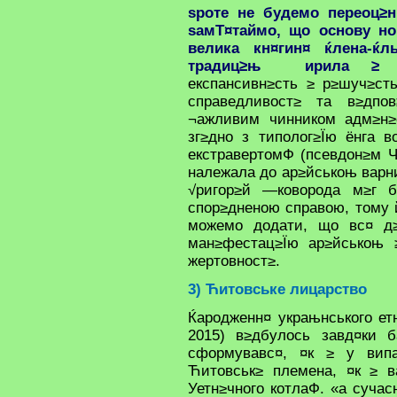
ѕроте не будемо переоц≥н
ѕамТ¤таймо, що основу н
велика кн¤гин¤ ќлена-ќл
традиц≥њ ирила ≥ ћ
експансивн≥сть ≥ р≥шуч≥ст
справедливост≥ та в≥дпо
¬ажливим чинником адм≥н≥с
зг≥дно з типолог≥Їю ёнга в
екстравертомФ (псевдон≥м Ч
належала до ар≥йськоњ варни
√ригор≥й —коворода м≥г б
спор≥дненою справою, тому 
можемо додати, що вс¤ д≥
ман≥фестац≥Їю ар≥йськоњ 
жертовност≥.
3) Ћитовське лицарство
Ќародженн¤ украњнського етн
2015) в≥дбулось завд¤ки б
сформувавс¤, ¤к ≥ у випа
Ћитовськ≥ племена, ¤к ≥ в
Уетн≥чного котлаФ. «а суча