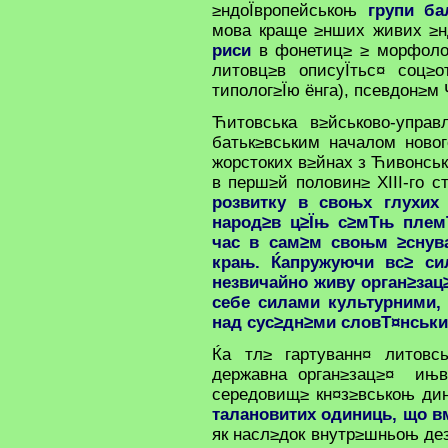
≥ндоЇвропейськоњ
групи ба
мова краще ≥нших живих ≥н
риси
в фонетиц≥ ≥ морфолог
литовц≥в описуЇтьс¤ соц≥о
типолог≥Їю ёнга), псевдон≥м
Ћитовська в≥йськово-управ
батьк≥вським началом новог
жорстоких в≥йнах з Ћивонсь
в перш≥й половин≥ XIII-го с
розвитку в своњх глухих
народ≥в ц≥Їњ с≥мТњ племТ
час в сам≥м своњм ≥снув
крањ. Ќапружуючи вс≥ си
незвичайно живу орган≥зац
себе силами культурними,
над сус≥дн≥ми словТ¤нськ
Ќа тл≥ гартуванн¤ литовсь
державна орган≥зац≥¤ ињв
середовищ≥ кн¤з≥вськоњ дин
талановитих одиниць, що 
як насл≥док внутр≥шньоњ дез