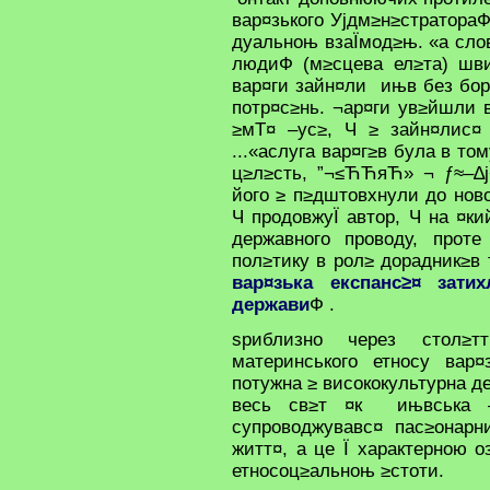
вар¤зького Ујдм≥н≥стратора
дуальноњ взаЇмод≥њ. «а слов
людиФ (м≥сцева ел≥та) шви
вар¤ги зайн¤ли ињв без бор
потр¤с≥нь. ¬ар¤ги ув≥йшли 
≥мТ¤ –ус≥, Ч ≥ зайн¤лис¤ 
...«аслуга вар¤г≥в була в то
ц≥л≥сть, ”¬≤ЋЋяЋ» ¬ ƒ≈–∆ј
його ≥ п≥дштовхнули до но
Ч продовжуЇ автор, Ч на ¤ки
державного проводу, прот
пол≥тику в рол≥ дорадник≥в 
вар¤зька експанс≥¤ зат
держави
Ф .
ѕриблизно через стол≥т
материнського етносу вар
потужна ≥ висококультурна д
весь св≥т ¤к ињвська –
супроводжувавс¤ пас≥онарн
житт¤, а це Ї характерною о
етносоц≥альноњ ≥стоти.