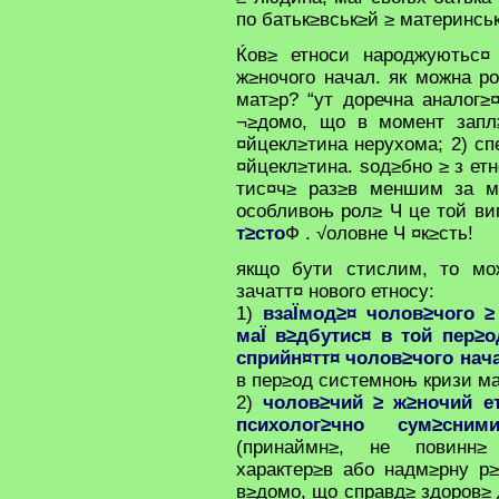
по батьк≥вськ≥й ≥ материнсь
Ќов≥ етноси народжуютьс¤ 
ж≥ночого начал. як можна ро
мат≥р? “ут доречна аналог
¬≥домо, що в момент запл≥
¤йцекл≥тина нерухома; 2) с
¤йцекл≥тина. ѕод≥бно ≥ з ет
тис¤ч≥ раз≥в меншим за ма
особливоњ рол≥ Ч це той ви
т≥сто
Ф . √оловне Ч ¤к≥сть!
якщо бути стислим, то мо
зачатт¤ нового етносу:
1)
взаЇмод≥¤ чолов≥чого ≥
маЇ в≥дбутис¤ в той пер≥о
сприйн¤тт¤ чолов≥чого нач
в пер≥од системноњ кризи ма
2)
чолов≥чий ≥ ж≥ночий е
психолог≥чно сум≥сни
(принаймн≥, не повинн≥
характер≥в або надм≥рну р≥
в≥домо, що справд≥ здоров≥