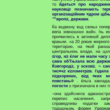
то
йдетьс¤ про народжен
науковц≥ позначають те
орган≥зац≥йним ¤дром ц≥Ї
™вроп≥, держави
.
Ќа в≥дм≥ну в≥д своњх попере
вела зовн≥шн≥х в≥йн. ѓњ ен
про¤вились в активн≥й дипл
крањни. «а 20 рок≥в мирного
територ≥ю, на ¤к≥й ран≥
центральноњ влади, на ц≥л
≤гор, н≥ ќлег не мали часу
сама обТњхала всю державу
Ќовгород≥, у ѕсков≥. ¬ са
тис¤ч≥ к≥лометр≥в. ѓздила
п≥дкорених, в≥д ¤ких м
повстань
Ф . ќльга заклада
погости
≥ призначала в них 
¬она зд≥йснила адм≥н≥стра
перепис населенн¤, зап
справедлив≥ податки за
тод≥шньоњ форми Удержав