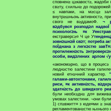
сповнен≥ ц≥кавост≥, жадоби 
св≥ту, схильн≥ до подорожей
≤ навпаки, на м≥сц≥ за
внутр≥шньоњ активност≥, при
свого не в≥ддамоФ.
¬ р
в≥дбувс¤ розпод≥л надвоЇ
психолог≥њ ¤к Уекстраве
екстраверс≥¤ Ч це У
тенденц
зовн≥шн≥й св≥т; потреба ак
поЇднана з легк≥стю завТ
протилежн≥сть ≥нтроверс≥њ
особи, вид≥лених арлом √у
«аконом≥рно, що в процес≥
людн≥стю ѕалестини галиле
новий етн≥чний характер.
галами-автохтонами, галил
риси, ¤к активн≥сть, в≥дкр
здатн≥сть до швидкого реа
були необх≥дн≥ дл¤ вижива
умовах ѕалестини. ¬они бул
1) сп≥вжитт¤ з юде¤ми ≥ зн
регламентован≥стю њхнього «