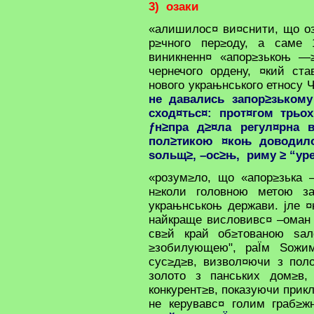
3) озаки
«алишилос¤ ви¤снити, що озн
р≥чного пер≥оду, а саме 
виникненн¤ «апор≥зькоњ —≥
чернечого ордену, ¤кий ст
нового украњнського етносу 
не давались запор≥зькому
сход¤тьс¤: прот¤гом трьох
ƒн≥пра д≥¤ла регул¤рна в
пол≥тикою ¤коњ доводил
ѕольщ≥, –ос≥њ, риму ≥ “ур
«розум≥ло, що «апор≥зька 
н≥коли головною метою за
украњнськоњ держави. јле ¤
найкраще висловивс¤ –оман 
св≥й край об≥тованою ѕал
≥зобилующею", раЇм Ѕожим
сус≥д≥в, визвол¤ючи з пол
золото з панських дом≥в
конкурент≥в, показуючи прик
не керувавс¤ голим граб≥ж