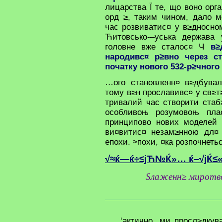
лицарства Ї те, що воно орг
орд ≥, таким чином, дало 
час розвиватис¤ у в≥дносном
Ћитовсько-–уська держава 
головне вже сталос¤ Ч
в≥
народивс¤ р≥вно через ст
початку нового 532-р≥чного
…ого становленн¤ в≥дбувал
тому в≥н прославивс¤ у св≥т
тривалий час створити стаб
особливоњ розумовоњ плас
принципово нових моделей 
ви¤витис¤ незам≥нною дл¤
епохи. ≈похи, ¤ка розпочнеть
√≈ќ—ќ÷≤јЋ№Ќ»… ќ–√јЌ≤«ћ
Ѕлаженн≥ миротво
‘актично, ми просл≥дкув