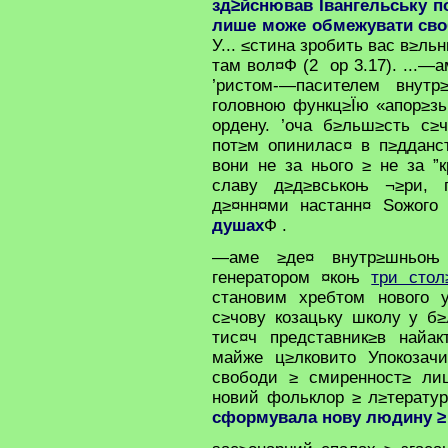
зд≥йснював Ївангельську по
лише може обмежувати сво
У... ≤стина зробить вас в≥льн
там вол¤Ф (2 ор 3.17). ...
’ристом-—пасителем внут
головною функц≥Їю «апор≥зь
ордену. ’оча б≥льш≥сть с≥
пот≥м опинилас¤ в п≥дданст
вони не за нього ≥ не за ”к
славу д≥д≥вськоњ ¬≥ри, 
д≥¤нн¤ми настанн¤ Ѕожого 
душах
Ф .
—аме ≥де¤ внутр≥шньоњ 
генератором ¤коњ
три сто
становим хребтом нового у
с≥чову козацьку школу у б
тис¤ч представник≥в найак
майже ц≥лковито Упокозач
свободи ≥ смиренност≥ ли
новий фольклор ≥ л≥тератур
сформувала нову людину ≥