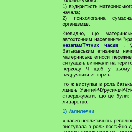
головн≥ умови:
1) в≥дкрит≥сть материнськог
начала;
2) психолог≥чна сум≥сн≥
орган≥зм≥в.
ќчевидно, що материнсь
автохтонним населенн¤м ”кр
незапамТ¤тних час≥в
. ўо
батьк≥вським етн≥чним нач
материнськ≥ етноси пережив
ситуац≥њ виникали на терито
пер≥оду Ч щоб у цьому п
п≥дручники ≥стор≥њ.
’то ж виступав в рол≥ батьк
л≥н≥њ УантиФЧУрусич≥ФЧУко
стверджувати, що це були: 
лицарство.
1) √алиле¤ни
« час≥в неол≥тичноњ революц
виступала в рол≥ пост≥йно д