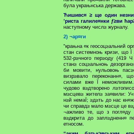
була украњнська держава.
Ћишивс¤ ≥ ще один незни
’риста галиле¤нки ƒ≥ви ћа
наступному числ≥ журналу.
2) ¬ар¤ги
”крањна ¤к геосоц≥альний ор
стан системноњ кризи, що Ї
532-р≥чного пер≥оду (419 Ч
стан≥ соц≥альноњ дезорган≥
би мовити, нульовоњ пас≥
визр≥вало переконанн¤, щ
силами вже Ї неможливим.
чудово в≥дтворено л≥топис
м≥сцев≥ жител≥ за¤вили: У«
н≥й немаЇ; ≥д≥ть до нас кн¤
чи справд≥ мало м≥сце це в≥
¬ажливо те, що з погл¤ду 
в≥дкрита до запл≥дненн¤ п
етносом.
“аким батьк≥вським етн