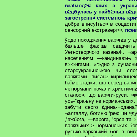
взаЇмод≥¤ ¤ких з украњ
в≥дбулась у найб≥льш в≥д
загостренн¤ системноњ кри
добре вписуЇтьс¤ в соц≥отип
сенсорний екстравертФ,
псев
ўодо походженн¤ вар¤г≥в у д
б≥льше факт≥в св≥дчить
Уетнотворчого казанаФ. ¬а
населенн¤м —кандинав≥њ ≥
в≥к≥нгами. «г≥дно з сучасн
староукрањнською чи сло
вар¤гами, писан≥ кирилице
ћаЇмо згадки, що серед вар¤
¤к нормани почали христи¤н≥
сталос¤, що вар¤ги-руси, ¤
усь-”крањну не норманських, 
забути свого ќдина-¬одана
¬алгаллу, богиню ‘рею чи ≈д
ƒажбога, —варога, ’орса та
вар¤зьких ≥ норманських бо
русько-вар¤зький бог, з ви