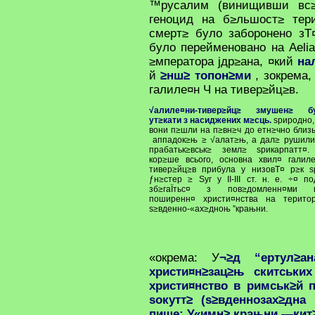
™русалим (винищивши вс≥
геноцид на б≥льшост≥ тер
смерт≥ було заборонено з
було перейменовано на Aelia 
≥мператора јдр≥ана, ¤кий
на
й
≥нш≥ топон≥ми
, зокрема,
галиле¤н Ч на тивер≥йц≥в.
√алиле¤ни-тивер≥йц≥ змушен≥ б
ут≥кати з насиджених м≥сць.
ѕриродно,
вони п≥шли на п≥вн≥ч до етн≥чно близь
аппадок≥њ ≥ √алат≥њ, а дал≥ рушили
прабатьк≥вськ≥ земл≥ ѕрикарпатт¤
кор≥ше всього, основна хвил¤ галиле
тивер≥йц≥в прибула у низовТ¤ р≥к ѕр
ƒн≥стер ≥ Ѕуг у II-III ст. н. е. ÷¤ п
зб≥гаЇтьс¤ з пов≥домленн¤ми 
поширенн¤ христи¤нства на терито
ѕ≥вденно-«ах≥дноњ ”крањни.
«окрема: У
¬≥д “ертул≥а
христи¤н≥зац≥њ скитських
христи¤нство в римськ≥й 
ѕокутт≥ (ѕ≥вденнозах≥дна 
пише: У«имн≥ крањни —кит≥