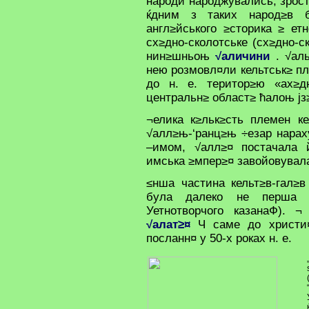
народи народжувались, зрост
ќдним з таких народ≥в б
англ≥йського ≥сторика ≥ ет
сх≥дно-сколотське (сх≥дно-с
нин≥шньоњ
√аличини
. √аль
нею розмовл¤ли кельтськ≥ пл
до н. е. територ≥ю «ах≥
центральн≥ област≥ ћалоњ јз
¬елика к≥льк≥сть племен к
√алл≥њ-‘ранц≥њ ÷езар нарах
–имом, √алл≥¤ постачала 
имська ≥мпер≥¤ завойовувала
≤нша частина кельт≥в-гал≥
була далеко не перша х
Уетнотворчого казанаФ). 
√алат≥¤
Ч саме до христи¤н
посланн¤ у 50-х роках н. е.