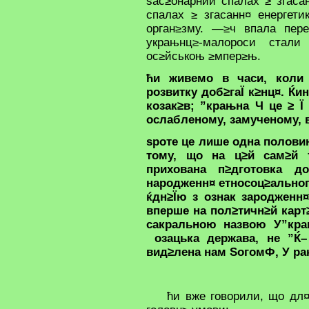
ѕас≥онарний спалах ≥ згаса
спалах ≥ згасанн¤ енергети
орган≥зму. —≥ч впала пер
украњнц≥-малороси стал
ос≥йськоњ ≥мпер≥њ.
ћи живемо в часи, коли 
розвитку доб≥гаЇ к≥нц¤. Ќ
козак≥в; ”крањна Ч це ≥ Ї
ослабленому, замученому, 
ѕроте це лише одна половин
тому, що на ц≥й сам≥й 
прихована п≥дготовка д
народженн¤ етносоц≥альног
ќдн≥Їю з ознак зародженн¤
вперше на пол≥тичн≥й карт
сакральною назвою У”крањ
озацька держава, не ”Ќ–
вид≥лена нам ЅогомФ, У р
ћи вже говорили, що дл¤