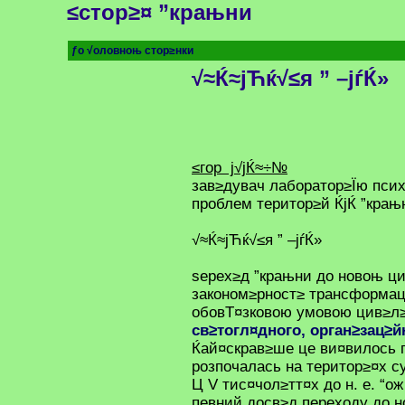
≤стор≥¤ ”крањни
ƒо √оловноњ стор≥нки
√≈Ќ≈јЋќ√≤я ” –јѓЌ»
≤гор ј√јЌ≈÷№
зав≥дувач лаборатор≥Їю пси
проблем територ≥й ЌјЌ ”крањ
√≈Ќ≈јЋќ√≤я ” –јѓЌ»
ѕерех≥д ”крањни до новоњ ци
законом≥рност≥ трансформац≥
обовТ¤зковою умовою цив≥л≥
св≥тогл¤дного, орган≥зац≥й
Ќай¤скрав≥ше це ви¤вилось 
розпочалась на територ≥¤х с
Ц V тис¤чол≥тт¤х до н. е. “о
певний досв≥д переходу до 