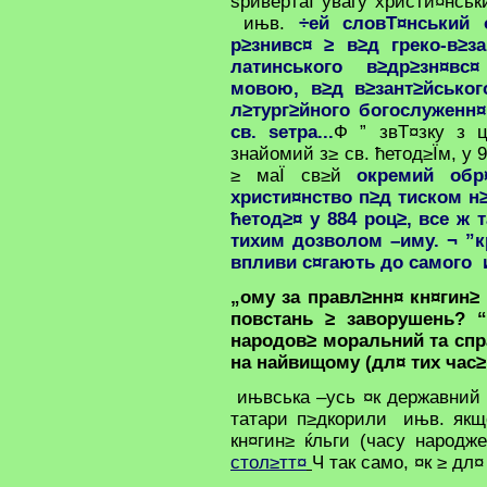
ѕривертаЇ увагу христи¤нськ
ињв.
÷ей словТ¤нський 
р≥знивс¤ ≥ в≥д греко-в≥за
латинського в≥др≥зн¤вс
мовою, в≥д в≥зант≥йсько
л≥тург≥йного богослуженн¤,
св. ѕетра...
Ф ” звТ¤зку з ц
знайомий з≥ св. ћетод≥Їм, у 
≥ маЇ св≥й
окремий об
христи¤нство п≥д тиском н
ћетод≥¤ у 884 роц≥, все ж т
тихим дозволом –иму. ¬ ”к
впливи с¤гають до самого 
„ому за правл≥нн¤ кн¤гин≥
повстань ≥ заворушень? “
народов≥ моральний та спр
на найвищому (дл¤ тих час≥
ињвська –усь ¤к державний о
татари п≥дкорили ињв. якщ
кн¤гин≥ ќльги (часу народж
стол≥тт¤
Ч так само, ¤к ≥ дл¤