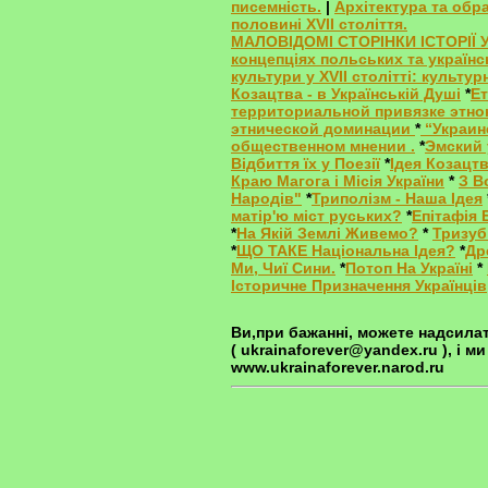
писемність.
|
Архітектура та обр
половині ХVІІ століття.
МАЛОВІДОМІ СТОРІНКИ ІСТОРІЇ 
концепціях польських та українс
культури у XVII столітті: культ
Козацтва - в Українській Душі
*
Ет
территориальной привязке этно
этнической доминации
*
“Украин
общественном мнении .
*
Эмский 
Відбиття їх у Поезії
*
Ідея Козацтв
Краю Магога і Місія України
*
З В
Народів"
*
Триполізм - Наша Ідея
матір'ю міст руських?
*
Епітафія 
*
На Якій Землі Живемо?
*
Тризуб
*
ЩО ТАКЕ Національна Ідея?
*
Др
Ми, Чиї Сини.
*
Потоп На Україні
*
Історичне Призначення Українців
Ви,при бажанні, можете надсила
( ukrainaforever@yandex.ru ), і 
www.ukrainaforever.narod.ru