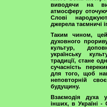
виводячи на ви
атмосферу оточуюч
Слові народжуют
джерела таємничі іп
Таким чином, цей
духовного прориву
культур, доповн
українську куль
традиції, стане одн
сучасність перек
для того, щоб на
неповторній сво
будущину.
Взаємодія духа ук
інших, в Україні -