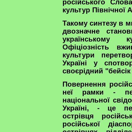
російського Слов
культур Північної 
Такому синтезу в м
двозначне стано
українському ку
Офіціозність вж
культури перетв
Україні у спотво
своєрідний "бейсік
Повернення російс
неї рамки - пе
національної свідо
Україні, - це п
острівця російсь
російської діас
острівцях, відділ