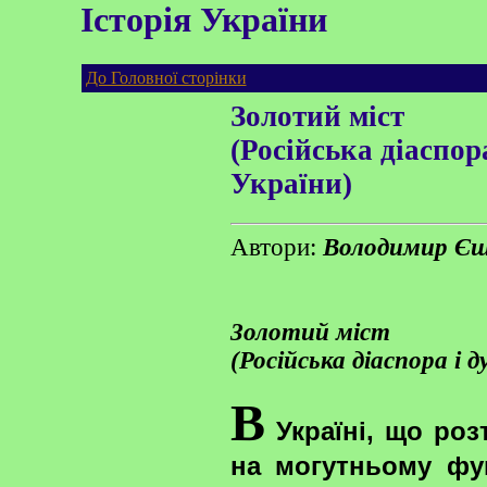
Історія України
До Головної сторінки
Золотий міст
(Російська діаспор
України)
Автори:
Володимир Єшк
Золотий міст
(Російська діаспора і 
В
Україні, що роз
на могутньому фу