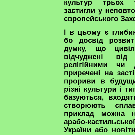
культур трьох т
застигли у неповто
європейського Захо
І в цьому є глиби
бо досвід розви
думку, що цивілі
відчуджені від 
релігійними чи 
приречені на засті
прориви в будущи
різні культури і т
базуються, входят
створюють сплав
приклад можна н
арабо-кастильсько
України або новітн