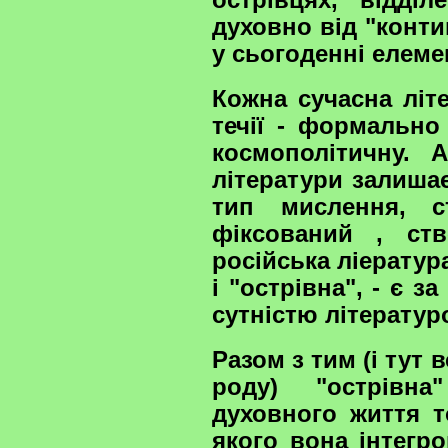
духовно від "конти
у сьогоденні елеме
Кожна сучасна літ
течії - формально
космополітичну. А
літератури залиша
тип мислення, с
фіксований , ст
російська ліература
і "острівна", - є 
сутністю літерату
Разом з тим (і тут 
роду) "острівна
духовного життя т
якого вона інтегр