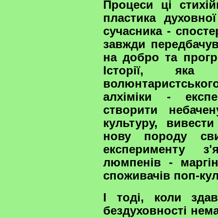
Процеси ці стихій
пластика духовної
сучасника - спостер
завжди передбачув
на добро та прогр
Історії, як
волюнтаристськог
алхіміки - експ
створити небачен
культуру, вивести
нову породу сви
експерименту з'
люмпенів - маргін
споживачів поп-кул
І тоді, коли зда
бездуховності нем