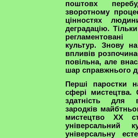
поштовх переб
зворотному проце
цінностях людин
деградацію. Тільк
регламентовані 
культур. Знову на
впливів розпочина
повільна, але вна
шар справжнього д
Перші паростки 
сфері мистецтва.
здатність для в
зародків майбтньо
мистецтво ХХ ст
універсальний 
універсальну ест