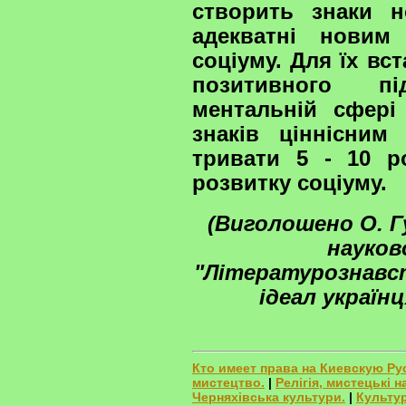
створить знаки но
адекватні новим
соціуму. Для їх вс
позитивного п
ментальній сфері
знаків ціннісним
тривати 5 - 10 р
розвитку соціуму.
(Виголошено О. Г
науков
"Літературознавст
ідеал українц
Кто имеет права на Киевскую Ру
мистецтво.
|
Релігія, мистецькі н
Черняхівська культури.
|
Культур