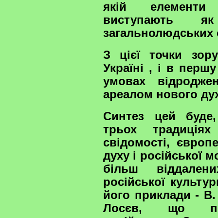
якій елементи 
виступають як
загальнолюдських с
З цієї точки зор
Україні , і в перш
умовах відродже
ареалом нового дух
Синтез цей буде,
трьох традиціях
свідомості, європ
духу і російської м
більш віддалени
російської культур
його приклади - В.
Лосєв, що поє