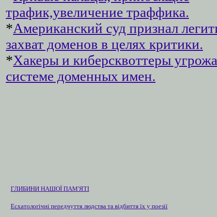
трафик,увеличение траффика.
*
Американский суд признал леги
захват доменов в целях критики.
*
Хакеры и киберсквоттеры угрож
системе доменных имен.
ГЛИБИНИ НАШОЇ ПАМ'ЯТІ
Есхатологічні передчуття людства та відбиття їх у поезії