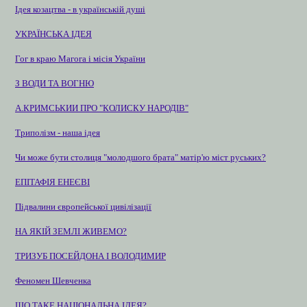
Ідея козацтва - в українській душі
УКРАЇНСЬКА ІДЕЯ
Гог в краю Магога і місія України
З ВОДИ ТА ВОГНЮ
А.КРИМСЬКИИ ПРО "КОЛИСКУ НАРОДІВ"
Триполізм - наша ідея
Чи може бути столиця "молодшого брата" матір'ю міст руських?
ЕПІТАФІЯ ЕНЕЄВІ
Підвалини європейської цивілізації
НА ЯКІЙ ЗЕМЛІ ЖИВЕМО?
ТРИЗУБ ПОСЕЙДОНА І ВОЛОДИМИР
Феномен Шевченка
ЩО ТАКЕ НАЦІОНАЛЬНА ІДЕЯ?