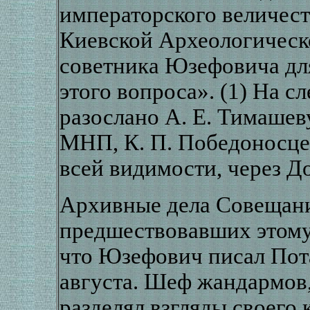
императорского величест
Киевской Археологическ
советника Юзефовича дл
этого вопроса». (1) На 
разослано А. Е. Тимашев
МНП, К. П. Победоносце
всей видимости, через Д
Архивные дела Совещани
предшествовавших этому 
что Юзефович писал Пота
августа. Шеф жандармов,
разделял взгляды своего