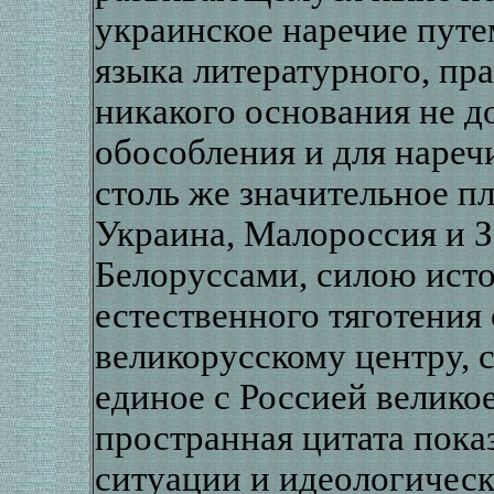
украинское наречие путем
языка литературного, пр
никакого основания не д
обособления и для нареч
столь же значительное п
Украина, Малороссия и З
Белоруссами, силою ист
естественного тяготения
великорусскому центру, 
единое с Россией великое
пространная цитата пока
ситуации и идеологичес