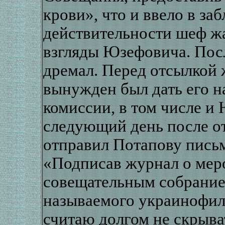
крови», что и ввело в з
действительности шеф ж
взгляды Юзефовича. Посл
дремал. Перед отсылкой
вынужден был дать его н
комиссии, в том числе и 
следующий день после о
отправил Потапову письм
«Подписав журнал о мер
совещательным собрание
называемого украинофил
считаю долгом не скрыва