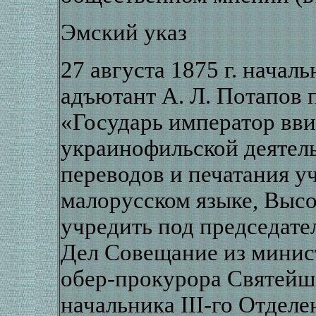
Эмский указ
27 августа 1875 г. началь
адъютант А. Л. Потапов 
«Государь император вв
украинофильской деятель
переводов и печатания у
малорусском языке, Выс
учредить под председат
Дел Совещание из минис
обер-прокурора Святейше
начальника ІІІ-го Отделе