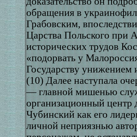
доказательство он подро
обращения в украинофил
Грабовским, впоследств
Царства Польского при А
исторических трудов Ко
«подорвать у Малороссия
Государству унижением и
(10) Далее наступала оч
— главной мишенью слу
организационный центр 
Чубинский как его лидер
личной неприязнью авто
персонажам, не останавл