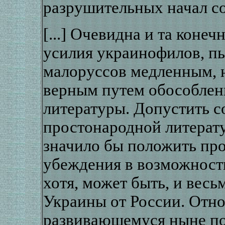
разрушительных начал с
[...] Очевидна и та конеч
усилия украинофилов, п
малоруссов медленным, н
верным путем обособлен
литературы. Допустить с
простонародной литерат
значило бы положить пр
убеждения в возможност
хотя, может быть, и вес
Украины от России. Отно
развивающемуся ныне п