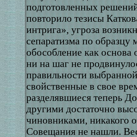
подготовленных решений
повторило тезисы Каткова
интрига», угроза возник
сепаратизма по образцу 
обособление как основа 
ни на шаг не продвинуло
правильности выбранной в
свойственные в свое вре
разделявшиеся теперь Д
другими достаточно выс
чиновниками, никакого 
Совещания не нашли. Вес