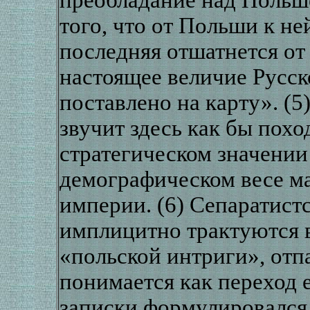
того, что от Польши к н
последняя отшатнется от 
настоящее величие Русск
поставлено на карту». (
звучит здесь как бы похо
стратегическом значени
демографическом весе м
империи. (6) Сепаратист
имплицитно трактуются в
«польской интриги», отп
понимается как переход 
записки формулировался