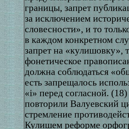
границы, запрет публика
за исключением историч
словесности», и то толь
в каждом конкретном слу
запрет на «кулишовку», 
фонетическое правописан
должна соблюдаться «об
есть запрещалось исполь
«і» перед согласной. (18
повторили Валуевский ци
стремление противодейс
Кулишем реформе орфогр