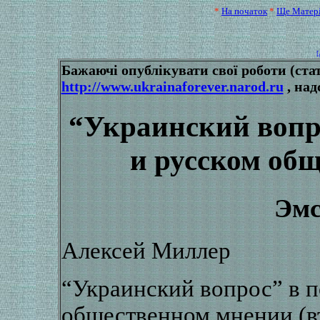
*
На початок
*
Ще Матер
[
Бажаючі опублікувати свої роботи (стат
http://www.ukrainaforever.narod.ru
, над
“Украинский вопро
и русском об
Эмс
Алексей Миллер
“Украинский вопрос” в п
общественном мнении (в