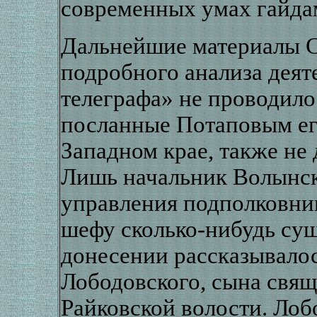
современных умах гайда
Дальнейшие материалы С
подробного анализа деят
телеграфа» не проводило
посланные Потаповым е
Западном крае, также не 
Лишь начальник Волынск
управления подполковник
шефу сколько-нибудь сущ
донесении рассказывалос
Лободовского, сына свя
Райковской волости. Лоб