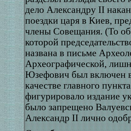
дело Александру II нака
поездки царя в Киев, пр
члены Совещания. (То обс
которой председательств
названа в письме Археол
Археографической, лишни
Юзефович был включен в 
качестве главного пункт
фигурировало издание ук
было запрещено Валуевс
Александр II лично одобр