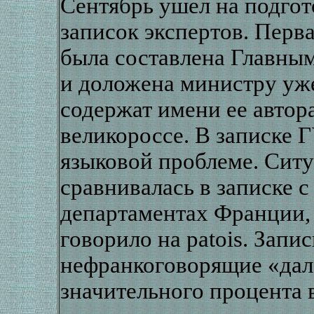
Сентябрь ушел на подгот
записок экспертов. Пер
была составлена Главным
и доложена министру уже
содержат имени ее автора
великороссе. В записке 
языковой проблеме. Сит
сравнивалась в записке 
департаментах Франции,
говорило на patois. Запи
нефранкоговорящие «дале
значительного процента