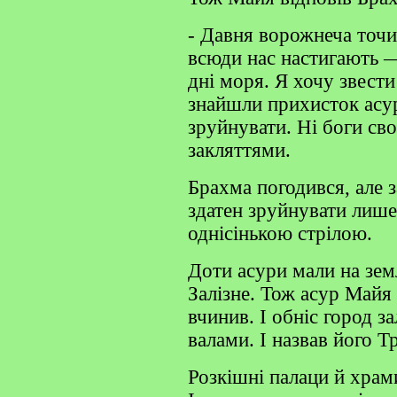
- Давня ворожнеча точи
всюди нас настигають — 
дні моря. Я хочу звест
знайшли прихисток асури
зруйнувати. Ні боги св
закляттями.
Брахма погодився, але 
здатен зруйнувати лише
однісінькою стрілою.
Доти асури мали на зем
Залізне. Тож асур Майя 
вчинив. І обніс город з
валами. І назвав його 
Розкішні палаци й храм