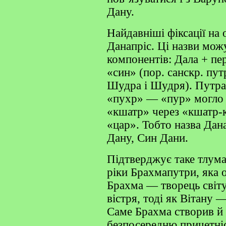
Дану.
Найдавніші фіксації на
Данапріс. Ці назви мож
компонентів: Дала + пер
«син» (пор. санскр. пут
Шудра і Шудря). Путра 
«пухр» — «пур» могло 
«кшатр» через «кшатр-к
«цар». Тобто назва Дан
Дану, Син Дани.
Підтверджує таке тлумач
ріки Брахмапутри, яка 
Брахма — творець світу
вістря, тоді як Вітану 
Саме Брахма створив й а
безпосередню причетніс