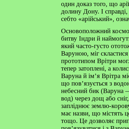
один доказ того, що арі
долину Дону. І справді,
себто «арійський», озна
Основоположний космоґ
битву Індри й наймогу
який часто-густо отото
Варуною, міг скластися
прототипом Врітри могл
тепер затоплені, а коли
Варуна й ім’я Врітра мі
що пов’язується з водо
небесний бик (Варуна 
вод) через дощ або сніг
запліднює землю-корову
має назви, що містять 
тощо. Це дозволяє при
пов’язуватися і з Варун