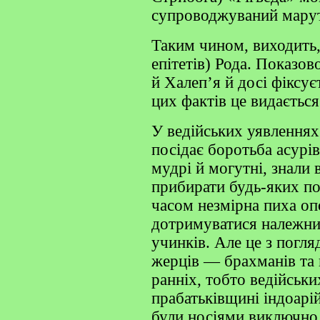
супроводжуваний мару
Таким чином, виходить,
епітетів) Рода. Показов
й Халеп’я й досі фіксує
цих фактів це видаєтьс
У ведійських уявленнях 
посідає боротьба асурів
мудрі й могутні, знали в
прибирати будь-яких по
часом незмірна пиха опо
дотримуватися належних
учинків. Але це з погля
жерців — брахманів та 
ранніх, тобто ведійськи
прабатьківщині індоарі
були носіями виключно