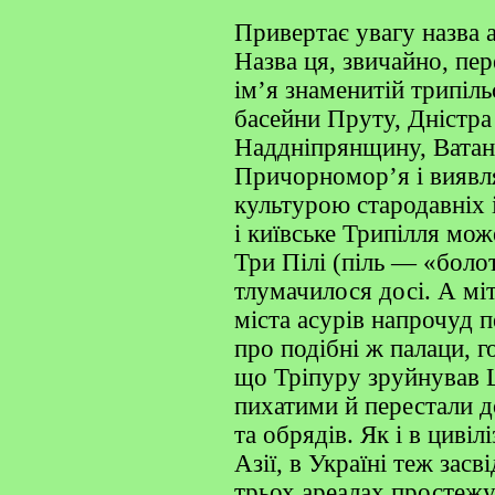
Привертає увагу назва 
Назва ця, звичайно, пер
ім’я знаменитій трипіль
басейни Пруту, Дністра
Наддніпрянщину, Ватан
Причорномор’я і виявля
культурою стародавніх 
і київське Трипілля мож
Три Пілі (піль — «боло
тлумачилося досі. А міт
міста асурів напрочуд 
про подібні ж палаци, г
що Тріпуру зруйнував Ш
пихатими й перестали д
та обрядів. Як і в циві
Азії, в Україні теж зас
трьох ареалах простежу