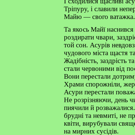
І сходилися щасливі асу
Тріпуру, і славили неп
Майю — свого ватажка.
Та якось Майї наснився
роздирати чвари, заздрі
той сон. Асурів невдовз
чудового міста щастя та
Жадібність, заздрість та
стали червоними від пос
Вони перестали дотрим
Храми спорожніли, жерц
Асури перестали поважа
Не розрізняючи, день чи
пиячили й розважалися
брудні та невмиті, не 
квіти, вирубували свяще
на мирних сусідів.