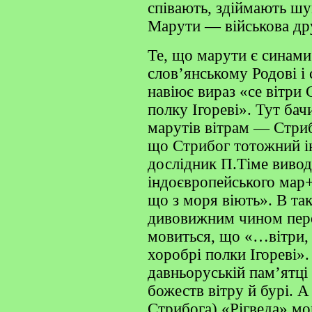
співають, здіймають шу
Марути — військова др
Те, що марути є синами
слов’янському Родові і 
навіює вираз «се вітри 
полку Ігореві». Тут ба
марутів вітрам — Стри
що Стрибог тотожний і
дослідник П.Тіме вивод
індоєвропейського мар+
що з моря віють». В та
дивовижним чином пере
мовиться, що «…вітри, 
хоробрі полки Ігореві»
давньоруській пам’ятці 
божеств вітру й бурі. А
Стрибога) «Рігведа» мо