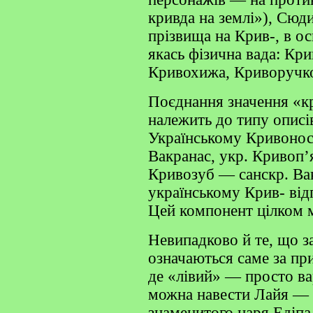
кривда на землі»), Сюди
прізвища на Крив-, в о
якась фізична вада: Кр
Кривохижа, Криворучко
Поєднання значення «кр
належить до типу описі
Українському Кривонос 
Вакранас, укр. Кривоп’я
Кривозуб — санскр. Ва
українському Крив- відп
Цей компонент цілком м
Невипадково й те, що з
означаються саме за пр
де «лівий» — просто ва
можна навести Лайя — ф
знаменитого царя Едіпа