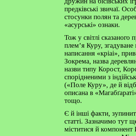
дружин на бісівських і
предківські звичаї. Осо
стосунки полян та дере
«асурські» ознаки.
Тож у світлі сказаного 
плем’я Куру, згадуване щ
написання «кріаі», прив
Зокрема, назва деревлян
назви типу Корост, Кор
спорідненими з індійс
(«Поле Куру», де й від
описана в «Магабґараті
тощо.
Є й інші факти, зупинит
статті. Зазначимо тут щ
міститися й компонент К