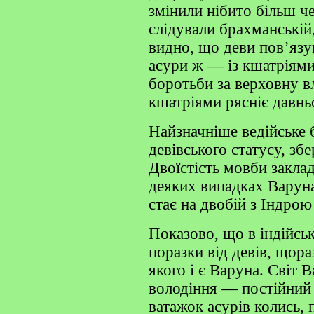
змінили нібито більш че
слідували брахманській,
видно, що деви пов’яз
асури ж — із кшатріями
боротьби за верховну в
кшатріями рясніє давнь
Найзначніше ведійське 
девівського статусу, збе
Двоїстість мовби заклад
деяких випадках Варуна,
стає на двобій з Індро
Показово, що в індійсь
поразки від девів, щор
якого і є Варуна. Світ 
володіння — постійний 
ватажок асурів колись, 