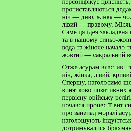
персоніфікує цілісність
протиставляються дедам
ніч — дню, жінка — чол
лівий — правому. Міся
Саме ця ідея закладена
та в нашому синьо-жов
вода та жіноче начало т
жовтий — сакральний во
Отже асурам властиві т
ніч, жінка, лівий, криви
Спершу, наголосимо ще 
винятково позитивних 
первісну орійську релі
почався процес її витіс
про занепад моралі асур
наголошують індуїстськ
дотримувалися брахманс