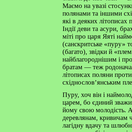
Маємо на увазі стосунк
полянами та іншими сх
які в деяких літописах 
Індії деви та асури, бра
міті про царя Яяті най
(санскритське «пуру» т
(багато), звідки й «пле
найблагороднішим і про
братам — теж родоначал
літописах поляни прот
східнослов’янським пл
Пуру, хоч він і наймоло
царем, бо єдиний зважив
йому свою молодість. А
деревлянам, кривичам 
лагідну вдачу та шлюбн