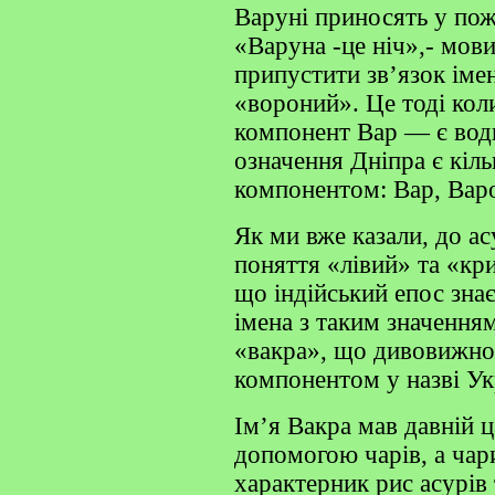
Варуні приносять у пож
«Варуна -це ніч»,- мови
припустити зв’язок іме
«вороний». Це тоді кол
компонент Вар — є водн
означення Дніпра є кіль
компонентом: Вар, Варо
Як ми вже казали, до а
поняття «лівий» та «кр
що індійський епос зна
імена з таким значення
«вакра», що дивовижно 
компонентом у назві Укр
Ім’я Вакра мав давній 
допомогою чарів, а чар
характерник рис асурів