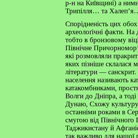
р-н на Київщині) а ним
Трипілля… та Халеп’я…
Спорідненість цих обох
археолоґічні факти. На 
тобто в бронзовому віці
Північне Причорномор’я
які розмовляли пракрит
яких пізніше склалася 
літератури — санскрит.
населення називають ка
катакомбниками, простя
Волги до Дніпра, а тод
Дунаю, Схожу культуру
останніми роками в Сере
смугою від Північного
Таджикистану й Афганіс
так важливо для нашої 