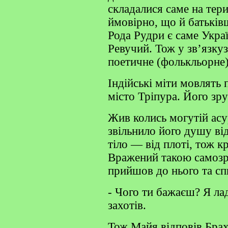
складалися саме на тери
ймовірно, що й батькі
Рода Рудри є саме Украї
Ревучий. Тож у зв’язкуз
поетичне (фолькльорне
Індійські міти мовлять 
місто Тріпура. Його зру
Жив колись могутій ас
звільнило його душу ві
тіло — від плоті, тож к
Вражений такою самозр
прийшов до нього та сп
- Чого ти бажаєш? Я лад
захотів.
Тож Майя відповів Брах