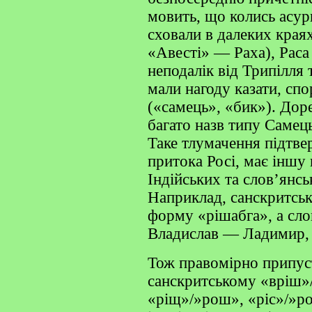
мовить, що колись асури
сховали в далеких краях
«Авесті» — Раха), Раса
неподалік від Трипілля 
мали нагоду казати, сп
(«самець», «бик»). Доре
багато назв типу Самец
Таке тлумачення підтве
притока Росі, має іншу
Індійських та слов’янс
Наприклад, санскритськ
форму «рішабга», а сло
Владислав — Ладимир, 
Тож правомірно припуст
санскритському «вріш»
«ріщ»/»рош», «ріс»/»ро