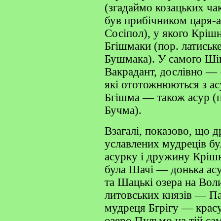
(згадаймо козацьких ча
був прибічником царя-
Сосіпол), у якого Кріш
Бгішмаки (пор. латиськ
Бушмака). У самого Шіш
Вакрадант, дослівно — 
які ототожнюються з ас
Бгішма — також асур (п
Бучма).
Взагалі, показово, що 
уславлених мудреців бу
асурку і дружину Кріш
була Шачі — донька ас
та Шацькі озера на Воли
литовських князів — П
мудреця Бгрігу — красу
озеро Пульмо на тій сам