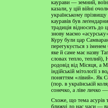
каурави — земний, воїн
казали, у цій війні очо
українському прізвищу
кауравів був леґендарни
традиція відносить до ц
знову маємо «асурську
Куру були цар Самварана
перегукується з іменем
яке й саме має назву Та
словах тепло, теплий),
родовід від Місяця, а М
індійській мітолоґії з в
поняттям «лівий». Як 
(пор. в українській кол
сонечко, а ліве личко 
Схоже, що тема асурів т
ближчі до нас часи — в