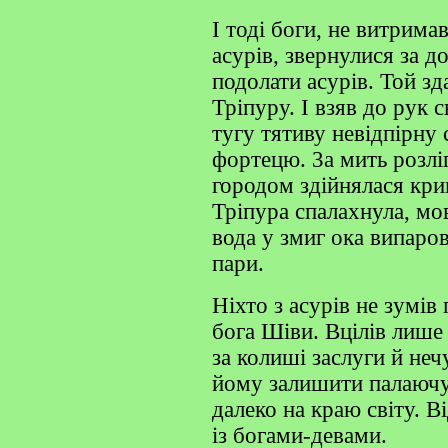
І тоді боги, не витрим
асурів, звернулися за 
подолати асурів. Той з
Тріпуру. І взяв до рук с
тугу тятиву невідпірну с
фортецю. 3а мить розлі
городом здійнялася кри
Тріпура спалахнула, мо
вода у змиг ока випаро
пари.
Ніхто з асурів не зумів
бога Шіви. Вцілів лиш
за колиші заслуги й не
йому залишити палаючу
далеко на краю світу. В
із богами-девами.