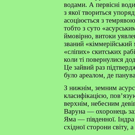
водами. А первісні води
з якої твориться упоряд
асоціюється з темрявою
тобто з суто «асурськи
ймовірно, витоки уявле
званий «кіммерійський 
«сліпих» скитських рабі
коли ті повернулися до
Це зайвий раз підтвер
було ареалом, де панува
З нижнім, земним асурс
класифікацією, пов’язую
верхнім, небесним девів
Варуна — охоронець захі
Яма — південної. Індра
східної сторони світу, 