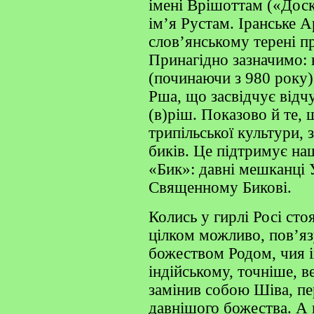
імені Врішоттам («Доск
ім’я Рустам. Іранське А
слов’янському терені п
Принагідно зазначимо: н
(починаючи з 980 року) 
Рша, що засвідчує відч
(в)ріш. Показово й те, 
трипільської культури, 
биків. Це підтримує на
«Бик»: давні мешканці 
Священному Бикові.
Колись у гирлі Росі сто
цілком можливо, пов’яз
божеством Родом, чия 
індійському, точніше, в
замінив собою Шіва, пе
давнішого божества. А 