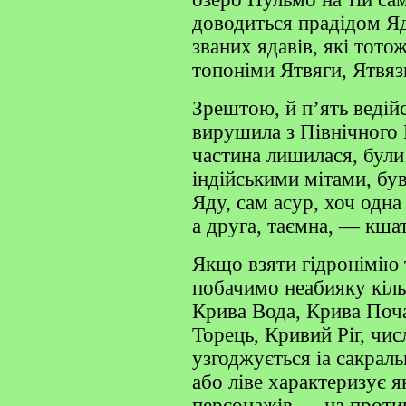
доводиться прадідом Я
званих ядавів, які тото
топоніми Ятвяги, Ятвязь
Зрештою, й п’ять ведій
вирушила з Північного 
частина лишилася, були 
індійськими мітами, був
Яду, сам асур, хоч одн
а друга, таємна, — кша
Якщо взяти гідронімію 
побачимо неабияку кіль
Крива Вода, Крива Поч
Торець, Кривий Ріг, чи
узгоджується іа сакраль
або ліве характеризує я
персонажів — на против