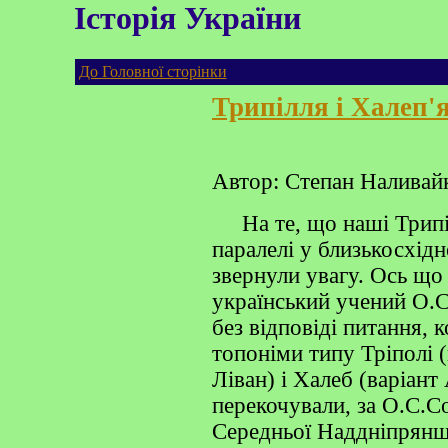
Історія України
До Головної сторінки
Трипілля і Халеп'
Автор: Степан Наливай
На те, що наші Трипіл
паралелі у близькосхід
звернули увагу. Ось що
український учений О.С
без відповіді питання, к
топоніми типу Тріполі 
Ліван) і Халеб (варіант
перекочували, за О.С.С
Середньої Наддніпрянщ