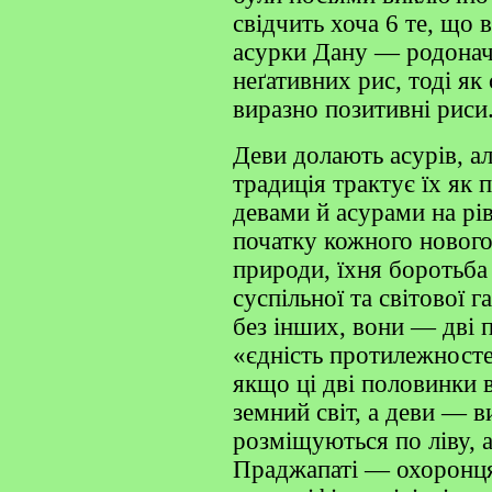
свідчить хоча 6 те, що 
асурки Дану — родонач
неґативних рис, тоді як
виразно позитивні риси
Деви долають асурів, а
традиція трактує їх як 
девами й асурами на рі
початку кожного нового
природи, їхня боротьба
суспільної та світової 
без інших, вони — дві 
«єдність протилежносте
якщо ці дві половинки 
земний світ, а деви — 
розміщуються по ліву, 
Праджапаті — охоронця 