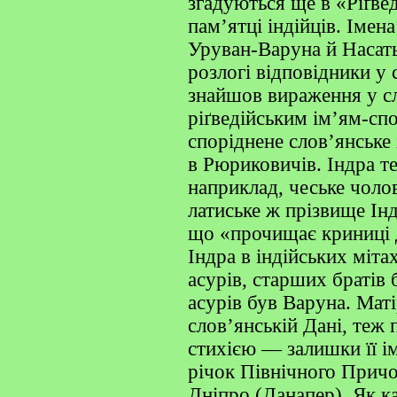
згадуються ще в «Ріґве
пам’ятці індійців. Імен
Уруван-Варуна й Насат
розлогі відповідники у 
знайшов вираження у сл
ріґведійським ім’ям-с
споріднене слов’янське
в Рюриковичів. Індра те
наприклад, чеське чолов
латиське ж прізвище Ін
що «прочищає криниці 
Індра в індійських міт
асурів, старших братів 
асурів був Варуна. Мат
слов’янській Дані, теж 
стихією — залишки її ім
річок Північного Причо
Дніпро (Данапер). Як к