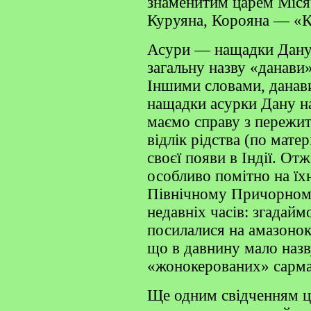
знаменитим царем Місяч
Куруяна, Корояна — «К
Асури — нащадки Дану,
загальну назву «данави
Іншими словами, данави
нащадки асурки Дану наз
маємо справу з пережит
відлік рідства (по матер
своєї появи в Індії. От
особливо помітно на їхн
Північному Причорномо
недавніх часів: згадайм
посилалися на амазонок
що в давнину мало назв
«жонокерованих» сарма
Ще одним свідченням ць