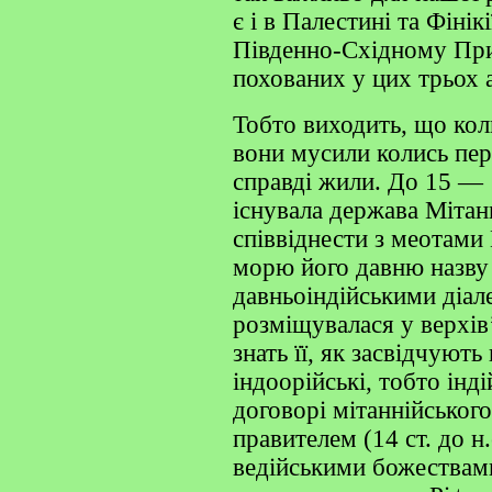
є і в Палестині та Фінік
Південно-Східному При
похованих у цих трьох 
Тобто виходить, що кол
вони мусили колись пере
справді жили. До 15 — 1
існувала держава Мітанн
співвіднести з меотами
морю його давню назву
давньоіндійськими діал
розміщувалася у верхів’
знать її, як засвідчуют
індоорійські, тобто інді
договорі мітаннійського
правителем (14 ст. до н
ведійськими божествами