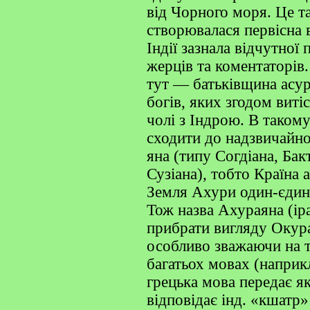
від Чорного моря. Це та
створювалася первісна ве
Індії зазнала відчутної
жерців та коментаторів
тут — батьківщина асур
богів, яких згодом вит
чолі з Індрою. В такому
сходити до надзвичайно
яна (типу Согдіана, Бак
Сузіана), тобто Країна а
Земля Ахури один-єдини
Тож назва Ахураяна (іра
прибрати вигляду Окура
особливо зважаючи на т
багатьох мовах (наприк
грецька мова передає як
відповідає інд. «кшатр