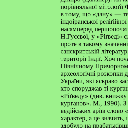
порівняльної мітолоґії
в тому, що «дану» — те
індоіранської реліґійно
насамперед першопочат
Н.Гусєвої, у «Ріґведі» с
проте в такому значенні
санскритській літератур
території Індії. Хоч поч
Північному Причорномор
археолоґічні розкопки 
України, які яскраво за
хто споруджав ті курган
«Ріґведу» (див. книжк
курганов». М., 1990). З
ведійських аріїв слово
характер, а це значить
здобуло на прабатьківщи