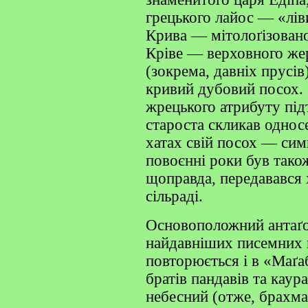
грецького лайос — «лів
Крива — мітолоґізовано
Кріве — верховного жер
(зокрема, давніх прусів
кривий дубовий посох. 
жрецького атрибуту під
староста скликав однос
хатах свій посох — сим
повоєнні роки був також
щоправда, передавався х
сільраді.
Основоположний антаґон
найдавніших писемних 
повторюється і в «Маґа
братів пандавів та кау
небесний (отже, брахман