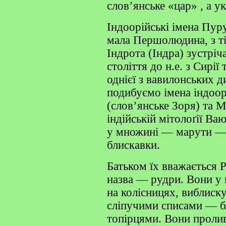
слов’янське «цар» , а ук
Індоорійські імена Пуру
мала Першолюдина, з тіл
Індрота (Індра) зустрі
століття до н.е. з Сирі
однієї з вавилонських д
подибуємо імена індоор
(слов’янське Зоря) та М
індійській мітолоґії Ваю
у множині — марути — 
блискавки.
Батьком їх вважається Р
назва — рудри. Вони у 
на колісницях, виблиск
сліпучими списами — б
топірцями. Вони проли