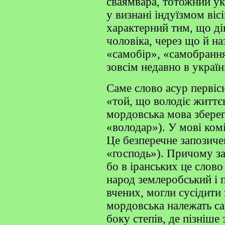
сваямвара, тотожний ук
у визнані індуїзмом ві
характерний тим, що ді
чоловіка, через що й на
«самобір», «самобрання
зовсім недавно в україн
Саме слово асур первіс
«той, що володіє життє
мордовська мова зберег
«володар»). У мові ком
Це безперечне запозиче
«господь»). Причому за
бо в іранських це слово
народ землеробський і 
вчених, могли сусідити 
мордовська належать саме
боку степів, де пізніше