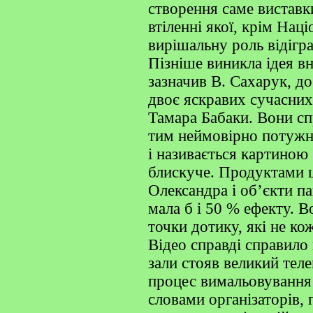
створення саме виставк
втіленні якої, крім На
вирішальну роль відігр
Пізніше виникла ідея вн
зазначив В. Сахарук, до
двоє яскравих сучасни
Тамара Бабаки. Вони сп
тим неймовірно потужн
і називається картиною
блискуче. Продуктами ц
Олександра і об’єкти па
мала б і 50 % ефекту. В
точки дотику, які не ко
Відео справді справило
зали стояв великий тел
процес вимальовування
словами організаторів,