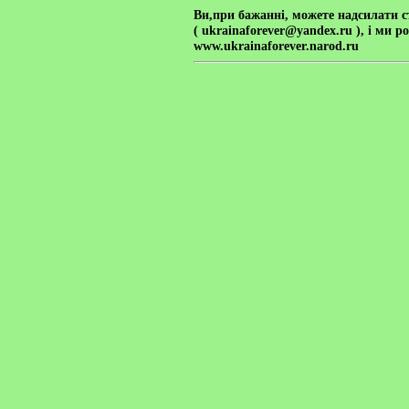
Ви,при бажанні, можете надсилати
с
( ukrainaforever@yandex.ru ), і ми 
www.ukrainaforever.narod.ru