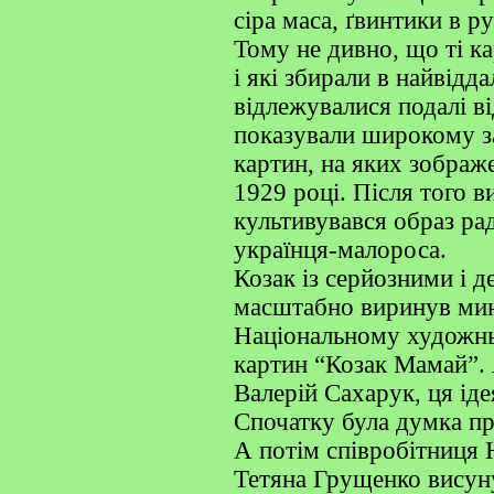
сіра маса, ґвинтики в р
Тому не дивно, що ті к
і які збирали в найвідд
відлежувалися подалі ві
показували широкому з
картин, на яких зображ
1929 році. Після того в
культивувався образ ра
українця-малороса.
Козак із серйозними і
масштабно виринув мин
Національному художнь
картин “Козак Мамай”. Я
Валерій Сахарук, ця іде
Спочатку була думка пр
А потім співробітниця
Тетяна Грущенко висун