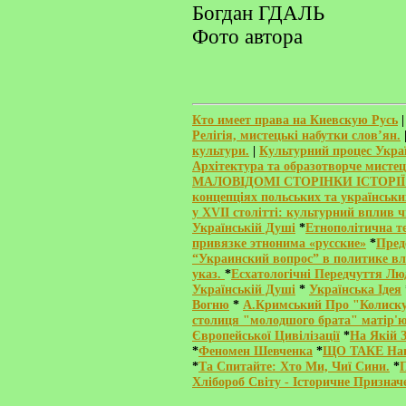
Богдан ГДАЛЬ
Фото автора
Кто имеет права на Киевскую Русь
Релігія, мистецькі набутки слов’ян.
культури.
|
Культурний процес Украї
Архітектура та образотворче мистец
МАЛОВІДОМІ СТОРІНКИ ІСТОРІЇ
концепціях польських та українськи
у XVII столітті: культурний вплив
Українській Душі
*
Етнополітична т
привязке этнонима «русские»
*
Пред
“Украинский вопрос” в политике вл
указ.
*
Есхатологічні Передчуття Люд
Українській Душі
*
Українська Ідея
Вогню
*
А.Кримський Про "Колиску
столиця "молодшого брата" матір'ю
Європейської Цивілізації
*
На Якій 
*
Феномен Шевченка
*
ЩО ТАКЕ Наці
*
Та Спитайте: Хто Ми, Чиї Сини.
*
Хлібороб Світу - Історичне Признач