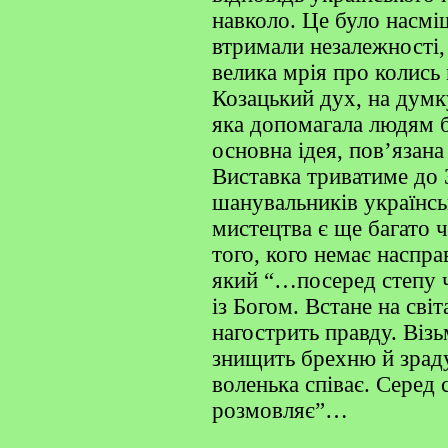
навколо. Це було насмі
втримали незалежності,
велика мрія про колись
Козацький дух, на думк
яка допомагала людям 
основна ідея, пов’язана
Виставка триватиме до 
шанувальників українс
мистецтва є ще багато ч
того, кого немає наспра
який “…посеред степу 
із Богом. Встане на сві
нагострить правду. Візь
знищить брехню й зраду
воленька співає. Серед 
розмовляє”…