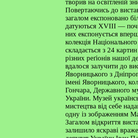
творив на освітленій зн
Повертаючись до вистав
загалом експоновано бі
датуються XVIII — поча
них експонується вперш
колекція Національного
складається з 24 картин
різних реґіонів нашої д
вдалося залучити до ви
Яворницького з Дніпро
імені Яворницького, ко
Гончара, Державного му
України. Музей українс
мистецтва від себе нада
одну із зображенням М
Загалом відкриття вист
залишило яскраві враже