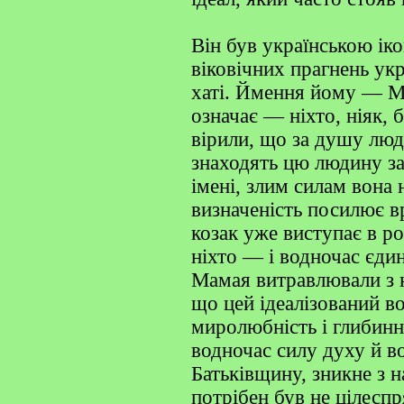
Він був українською ік
віковічних прагнень укр
хаті. Ймення йому — 
означає — ніхто, ніяк, 
вірили, що за душу люд
знаходять цю людину з
імені, злим силам вона 
визначеність посилює в
козак уже виступає в ро
ніхто — і водночас єдин
Мамая витравлювали з н
що цей ідеалізований в
миролюбність і глибинні
водночас силу духу й во
Батьківщину, зникне з 
потрібен був не цілесп