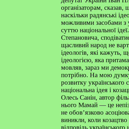
депутат України Іван 
організаторам, сказав, 
наскільки радянські ід
можливими засобами з у
суттю національної ідеї.
Степановича, сподівати
щасливий народ не варто
ідеологів, які кажуть, щ
ідеологією, яка притама
мовляв, зараз ми демокра
потрібно. На мою думку
розвитку українського с
національна ідея і коза
Олесь Санін, автор філ
нього Мамай — це непіз
не обов’язково асоціюва
виникли, коли козацтво
відповідь українського 