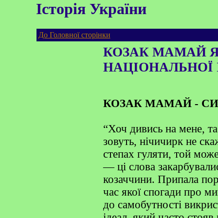
Історія України
До Головної сторінки
КОЗАК МАМАЙ 
НАЦІОНАЛЬНОЇ 
КОЗАК МАМАЙ - С
“Хоч дивись на мене, та
зовуть, нічичирк не ск
степах гуляти, той мож
— ці слова закарбували
козаччини. Припала пор
час якої спогади про ми
до самобутності викрист
ідеал, який часто стояв