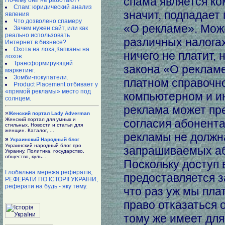
спама является ко
Почему они не работают?
Спам: юридический анализ
значит, подпадает
явления
Что дозволено спамеру
«О рекламе». Можн
Зачем нужен сайт, или как
реально использовать
различных налогах
Интернет в бизнесе?
Охота на лоха,Капканы на
ничего не платит, 
лохов.
Трансформирующий
закона «О рекламе
маркетинг.
Зомби-покупатели.
платном справочн
Product Placement отбивает у
«прямой рекламы» место под
компьютерном и и
солнцем.
реклама может пре
»
Женский портал Lady Adverman
Женский портал для умных и
согласия абонента
стильных. Новости и статьи для
женщин. Каталог, ...
рекламы не должн
»
Украинский Народный блог
Украинский народный блог про
запрашиваемых аб
Украину. Политика, государство,
общество, куль...
Поскольку доступ 
Глобальна мережа рефератів,
предоставляется за
РЕФЕРАТИ ПО ІСТОРІЇ УКРАЇНИ,
реферати на будь - яку тему.
что раз уж мы пла
право отказаться 
тому же имеет для