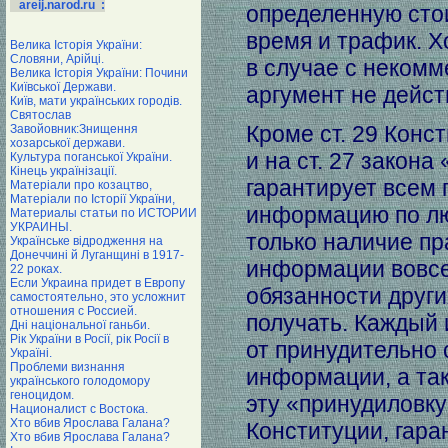
areij.narod.ru :
определенную сто
время и трафик. Х
Велика Історія України:
Словяни, Арійці.
в случае с некомм
Велика Історія України: Почини
Київської Держави.
аргумент не дейст
Київ, мати українських городів.
Святослав
Кроме ст. 29 Конс
Завойовник:Знищення
хозарської держави.
и на ст. 27 закона
Культура поганської України.
Кінець українізації.
гарантирует всем
Матеріали про козацтво,
Матеріали по Історії України,
информацию по лю
Материалы статьи по ИСТОРИИ
УКРАИНЫ.
только наличие пр
Українське відродження на
Донеччині й Луганщині в 1917-
информации вовсе
22 роках.
Если Украина придет в Европу
обязанности друг
самостоятельно, это усложнит
отношения с Россией.
получать. Каждый 
Дні національної ганьби.
Рік України в Росії, рік Росії в
от принудительно
Україні.
Проблеми визнання
информации, а та
українського голодомору
геноцидом.
эту «принудиловку
Националист с Востока.
Хто вбив Ярослава Галана?
Конституции, гар
Хто вбив Ярослава Галана?