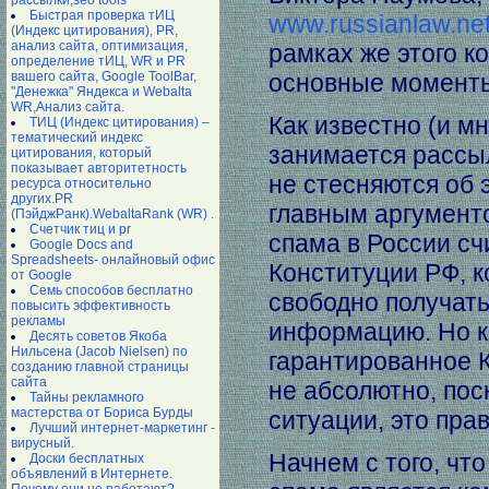
рассылки,seo tools
Быстрая проверка тИЦ
www.russianlaw.net
(Индекс цитирования), PR,
анализ сайта, оптимизация,
рамках же этого к
определение тИЦ, WR и PR
вашего сайта, Google ToolBar,
основные момент
"Денежка" Яндекса и Webalta
WR,Анализ сайта.
Как известно (и мн
ТИЦ (Индекс цитирования) –
тематический индекс
занимается рассы
цитирования, который
показывает авторитетность
не стесняются об 
ресурса относительно
других.PR
главным аргументо
(ПэйджРанк).WebaltaRank (WR) .
Счетчик тиц и pr
спама в России сч
Google Docs and
Spreadsheets- онлайновый офис
Конституции РФ, к
от Google
Семь способов бесплатно
свободно получать
повысить эффективность
рекламы
информацию. Но к
Десять советов Якоба
Нильсена (Jacob Nielsen) по
гарантированное К
созданию главной страницы
сайта
не абсолютно, пос
Тайны рекламного
мастерства от Бориса Бурды
ситуации, это пра
Лучший интернет-маркетинг -
вирусный.
Начнем с того, чт
Доски бесплатных
объявлений в Интернете.