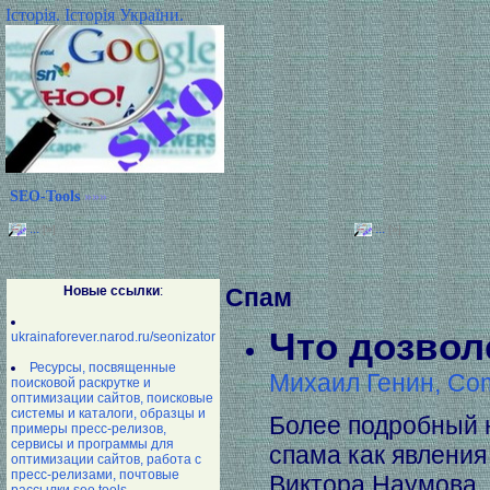
Історія. Історія України.
SEO-Tools
»»»
...
...
[»]
[»]
Новые ссылки
:
Спам
Что дозвол
ukrainaforever.narod.ru/seonizator
Ресурсы, посвященные
Михаил Генин, Com
поисковой раскрутке и
оптимизации сайтов, поисковые
системы и каталоги, образцы и
Более подробный 
примеры пресс-релизов,
сервисы и программы для
спама как явления
оптимизации сайтов, работа с
пресс-релизами, почтовые
Виктора Наумова, 