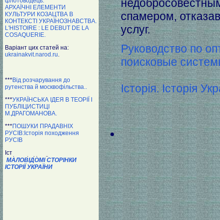
недобросовестным
флотоводець.
АРХАЇЧНІ ЕЛЕМЕНТИ
спамером, отказав
КУЛЬТУРИ КОЗАЦТВА В
КОНТЕКСТІ УКРАЇНОЗНАВСТВА.
услуг.
L'HISTOIRE : LE DEBUT DE LA
COSAQUERIE.
Руководство по оп
Варіант цих статей на:
ukrainakvit.narod.ru
.
поисковые систе
***
Від розчарування до
Історія. Історія Укр
рутенства й москвофільства..
***
УКРАЇНСЬКА ІДЕЯ В ТЕОРІЇ І
ПУБЛІЦИСТИЦІ
М.ДРАГОМАНОВА.
***
ПОШУКИ ПРАДАВНІХ
РУСІВ:Історія походження
РУСІВ
МАЛОВІДОМІ СТОРІНКИ
ІСТОРІЇ УКРАЇНИ