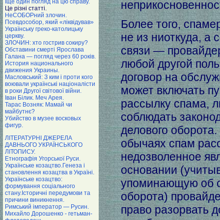
Іще один погляд на цю справу.
неприкосновеннос
Це різні статті.
НеСОБОРний злочин.
Более того, спаме
Псевдособор, який «ліквідував»
Українську греко-католицьку
не из ниоткуда, а
церкву.
ЗЛОЧИН: хто гострив сокиру?
связи — провайдер
Обставини смерті Ярослава
Галана — погляд через 60 років.
любой другой поль
История национального
движения Украины.
договор на обслуж
Масловський: З ким i проти кого
воювали українські націоналісти
может включать п
в роки Другої світової війни.
Iван Бiлик. Меч Арея.
рассылку спама, 
Тарас Возняк: Мамай чи
майбутнє?
соблюдать законо
Убийство в музее восковых
фигур.
делового оборота.
ЛІТЕРАТУРНІ ДЖЕРЕЛА
обычаях спам рас
ДАВНЬОГО УКРАЇНСЬКОГО
ЛІТОПИСУ.
недозволенное явл
Етнографія Угорської Руси.
Українське козацтво.Генеза і
основании (учитыв
становлення козацтва в Україні.
Українське козацтво:
упоминающую об о
формування соціального
стану.Історичні передумови та
оборота) провайде
причини виникнення.
Римський імператор — Русин.
право разорвать д
Михайло Дорошенко - гетьман-