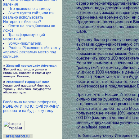
Спам: юридический анализ
своего интернет-представительс
явления
мудрено, ведь доступ к информ
Что дозволено спамеру
возможность заказа товаров и ус
Зачем нужен сайт, или как
ограничена ни времен суток, ни 
реально использовать
Интернет в бизнесе?
Представьте: потенциально к Ва
Охота на лоха,Капканы на
несколько миллионов человек со
лохов.
шара.
Трансформирующий
маркетинг.
Приведу более реальную цифру:
Зомби-покупатели.
выставив одну-единственную ст
Product Placement отбивает у
Интернет и занеся о ней информ
«прямой рекламы» место под
поисковые машины, можно без т
солнцем.
обеспечить около 100 посетител
Если же применять специальные
»
Женский портал Lady Adverman
"раскрутке", то можно добиться 
Женский портал для умных и
близких к 1000 человек в день (
стильных. Новости и статьи для
женщин. Каталог, ...
больше). Заметьте, что это буду
посетители", т.е. только те, кто 
»
Украинский Народный блог
Украинский народный блог про
заинтересован в предлагаемых 
Украину. Политика, государство,
общество, куль...
При том, что в России Интернет 
сильно как за рубежом, людей,
Глобальна мережа рефератів,
его, насчитывается огромное ко
РЕФЕРАТИ ПО ІСТОРІЇ УКРАЇНИ,
статистике, в одной только Мос
реферати на будь - яку тему.
пользуется не менее 10% населе
000 000 (миллион) человек! Прог
минимум двухкратном увеличени
ближайшее время.
По большому счету Интернет - г
areij.narod.ru :