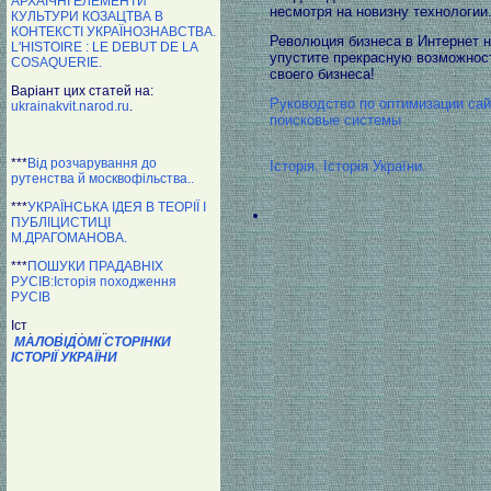
АРХАЇЧНІ ЕЛЕМЕНТИ
несмотря на новизну технологии
КУЛЬТУРИ КОЗАЦТВА В
КОНТЕКСТІ УКРАЇНОЗНАВСТВА.
Революция бизнеса в Интернет н
L'HISTOIRE : LE DEBUT DE LA
упустите прекрасную возможно
COSAQUERIE.
своего бизнеса!
Варіант цих статей на:
Руководство по оптимизации сай
ukrainakvit.narod.ru
.
поисковые системы
***
Від розчарування до
Історія. Історія України.
рутенства й москвофільства..
***
УКРАЇНСЬКА ІДЕЯ В ТЕОРІЇ І
ПУБЛІЦИСТИЦІ
М.ДРАГОМАНОВА.
***
ПОШУКИ ПРАДАВНІХ
РУСІВ:Історія походження
РУСІВ
МАЛОВІДОМІ СТОРІНКИ
ІСТОРІЇ УКРАЇНИ