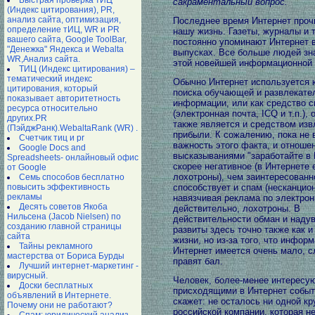
Быстрая проверка тИЦ
сакраментальный вопрос.
(Индекс цитирования), PR,
анализ сайта, оптимизация,
Последнее время Интернет проч
определение тИЦ, WR и PR
нашу жизнь. Газеты, журналы и 
вашего сайта, Google ToolBar,
постоянно упоминают Интернет 
"Денежка" Яндекса и Webalta
выпусках. Все больше людей зн
WR,Анализ сайта.
этой новейшей информационной 
ТИЦ (Индекс цитирования) –
тематический индекс
Обычно Интернет используется 
цитирования, который
поиска обучающей и развлекате
показывает авторитетность
информации, или как средство с
ресурса относительно
(электронная почта, ICQ и т.п.), 
других.PR
также является и средством изв
(ПэйджРанк).WebaltaRank (WR) .
прибыли. К сожалению, пока не 
Счетчик тиц и pr
важность этого факта, и отношен
Google Docs and
высказываниями "заработайте в 
Spreadsheets- онлайновый офис
скорее негативное (в Интернете 
от Google
лохотроны), чем заинтересованн
Семь способов бесплатно
повысить эффективность
способствует и спам (несканцио
рекламы
навязчивая реклама по электронн
Десять советов Якоба
действительно, лохотроны. В
Нильсена (Jacob Nielsen) по
действительности обман и наду
созданию главной страницы
развиты здесь точно также как и
сайта
жизни, но из-за того, что инфор
Тайны рекламного
Интернет имеется очень мало, с
мастерства от Бориса Бурды
правят бал.
Лучший интернет-маркетинг -
вирусный.
Человек, более-менее интерес
Доски бесплатных
присходящими в Интернет событ
объявлений в Интернете.
скажет: не осталось ни одной кр
Почему они не работают?
российской компании, которая н