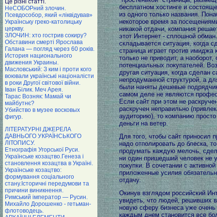
Це різні статті.
бесплатном хостинге и состоящ
НеСОБОРний злочин.
из одного только названия. Пон
Псевдособор, який «ліквідував»
некоторое время за посещениями
Українську греко-католицьку
церкву.
никакой отдачи, компания решает
ЗЛОЧИН: хто гострив сокиру?
этот Интернет - сплошной обман
Обставини смерті Ярослава
складывается ситуация, когда с
Галана — погляд через 60 років.
страница играет против имиджа 
История национального
только не приводит, а наоборот,
движения Украины.
потенциальных покупателей. Во
Масловський: З ким i проти кого
другая ситуация, когда сделан с
воювали українські націоналісти
непродуманной структурой, а дл
в роки Другої світової війни.
были наняты дешевые подрядчик
Iван Бiлик. Меч Арея.
самом деле не являются профе
Тарас Возняк: Мамай чи
Если сайт при этом не раскруче
майбутнє?
раскручен неправильно (привлек
Убийство в музее восковых
аудиторию), то компанию прост
фигур.
деньги на ветер.
ЛІТЕРАТУРНІ ДЖЕРЕЛА
ДАВНЬОГО УКРАЇНСЬКОГО
Для того, чтобы сайт приносил п
ЛІТОПИСУ.
надо отполировать до блеска, то
Етнографія Угорської Руси.
продумать каждую мелочь, сдел
Українське козацтво.Генеза і
ни один пришедший человек не 
становлення козацтва в Україні.
покупки. В сочетании с активной
Українське козацтво:
приложенные усилия обязательн
формування соціального
отдачу.
стану.Історичні передумови та
причини виникнення.
Окинув взглядом российский Ин
Римський імператор — Русин.
увидеть, что людей, решивших в
Михайло Дорошенко - гетьман-
новую сферу бизнеса уже очень 
флотоводець.
каждым днем становится все бо