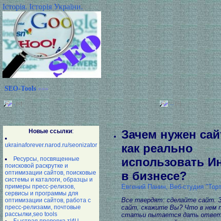
Історія. Історія України.
SEO-Tools
»»»
.
...
[»]
[»]
Новые ссылки
:
Зачем нужен сай
ukrainaforever.narod.ru/seonizator
как реально
Ресурсы, посвященные
использовать И
поисковой раскрутке и
оптимизации сайтов, поисковые
в бизнесе?
системы и каталоги, образцы и
примеры пресс-релизов,
Евгений Панин, Веб-студия "Тор
сервисы и программы для
Все твердят: сделайте сайт. 
оптимизации сайтов, работа с
пресс-релизами, почтовые
сайт, скажите Вы? Что в нем 
рассылки,seo tools
статьи пытается дать ответ