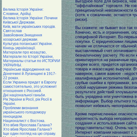
выгодное поле для бизнеса, чем
"оффлайновая" торговля. Не гов
Велика Історія України:
принципиалной невозможности б
Словяни, Арійці.
(хотя, к сожалению, остаются т
Велика Історія України: Почини
риски).
Київської Держави.
Київ, мати українських городів.
Вы скажете: не бывает все так х
Святослав
Конечно, есть и ограничения, о
Завойовник:Знищення
спецификой Интернет. Во-первых
хозарської держави.
покупки. С юридическими лицам
Культура поганської України.
ничем не отличается от обычной,
Кінець українізації.
выставляемый счет оплачиваетс
Матеріали про козацтво,
безналичному расчету. Но если 
Матеріали по Історії України,
ориентируется на разничные про
Материалы статьи по ИСТОРИИ
скорее всего, придется организо
УКРАИНЫ.
товара и инкассацию выручки. В
Українське відродження на
наверное, самое важное - недос
Донеччині й Луганщині в 1917-
22 роках.
квалификация исполнителей, д
Если Украина придет в Европу
грубые ошибки в программах, вл
самостоятельно, это усложнит
собой нарушения режима безопа
отношения с Россией.
результате действий злоумышле
Дні національної ганьби.
быть украдена или уничтожена 
Рік України в Росії, рік Росії в
информация. Выбор опытного по
Україні.
позволит избежать непоправимы
Проблеми визнання
українського голодомору
Кроме перечисленных опасносте
геноцидом.
вероятность выбора неправильно
Националист с Востока.
создания и использования сайта 
Хто вбив Ярослава Галана?
представительства). Очень част
Хто вбив Ярослава Галана?
Интернет компании начинают с 
Іще один погляд на цю справу.
"простенькой" страницы, размещ