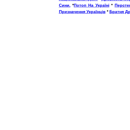
Сини.
*
Потоп На Україні
*
Персте
Призначення Українців
*
Братня Д