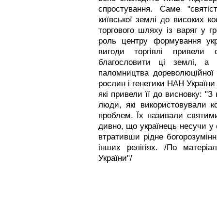
спростування. Саме "святіс
київської землі до високих ко
торгового шляху із варяг у г
роль центру формування укр
вигоди торгівлі привели
благословити ці землі, а
паломництва дореволюційної Ро
рослин і генетики НАН України
які привели її до висновку: "
люди, які використовували к
проблем. Їх називали святими
дивно, що українець несучи у с
втративши рідне богорозумін
інших релігіях. /По матеріа
України"/