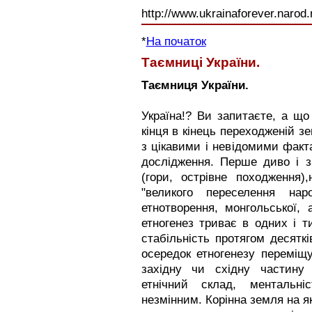
http://www.ukrainaforever.narod.
*
На початок
Таємниці України.
Таємниця України.
Україна!? Ви запитаєте, а що
кінця в кінець переходженій з
з цікавими і невідомими факта
дослідження. Перше диво і з
(гори, острівне походження
"великого переселення наро
етнотворення, монгольської, 
етногенез триває в одних і т
стабільність протягом десяткі
осередок етногенезу переміщує
західну чи східну частину 
етнічний склад, ментальні
незмінним. Корінна земля на я