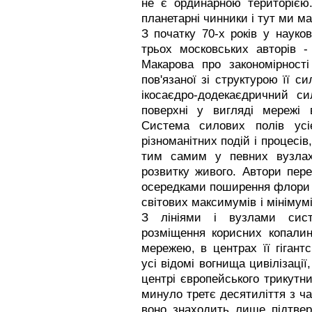
не є ординарною територією
планетарні чинники і тут ми м
З початку 70-х років у науков
трьох московських авторів -
Макарова про закономірност
пов'язаної зі структурою її с
ікосаєдро-додекаєдричний си
поверхні у вигляді мережі в
Система силових полів усі
різноманітних подій і процесі
тим самим у певних вузлах
розвитку живого. Автори пер
осередками поширення флори і
світових максимумів і мінімумі
З лініями і вузлами систе
розміщення корисних копалин
мережею, в центрах її гігант
усі відомі вогнища цивілізаці
центрі європейського трикутни
минуло третє десятиліття з ча
воно знаходить лише підтвер