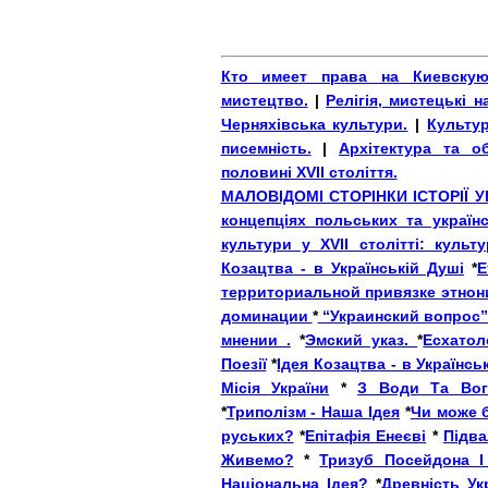
Кто имеет права на Киевску
мистецтво.
|
Релігія, мистецькі н
Черняхівська культури.
|
Культур
писемність.
|
Архітектура та о
половині ХVІІ століття.
МАЛОВІДОМІ СТОРІНКИ ІСТОРІЇ У
концепціях польських та україн
культури у XVII столітті: кул
Козацтва - в Українській Душі
*
Е
территориальной привязке этнон
доминации
*
“Украинский вопрос”
мнении .
*
Эмский указ.
*
Есхатол
Поезії
*
Ідея Козацтва - в Українсь
Місія України
*
З Води Та Во
*
Триполізм - Наша Ідея
*
Чи може б
руських?
*
Епітафія Енеєві
*
Підва
Живемо?
*
Тризуб Посейдона 
Національна Ідея?
*
Древність Ук