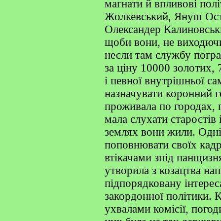
магнати й впливові полі
Жолкевський, Януш Ост
Олександер Калиновськ
щоби вони, не виходюч
несли там службу погра
за ціну 10000 золотих,
і певної внутрішньої с
назначувати коронний г
проживала по городах, 
мала слухати старостів 
землях вони жили. Одні
поповнювати своїх кадр
втікачами зпід панщизня
утворила з козацтва напі
підпорядковану інтерес
закордонної політики. К
ухвалами комісії, пого