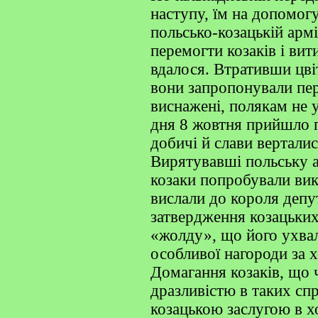
наступу, їм на допомогу
польсько-козацькій армі
перемогти козаків і вити
вдалося. Втративши цві
вони запропонували пер
виснажені, полякам не 
дня 8 жовтня прийшло 
добичі й слави верталис
Вирятувавші польську а
козаки попробували ви
вислали до короля депу
затвердження козацьких 
«жолду», що його ухва
особливої нагороди за 
Домагання козаків, що 
дразливістю в таких спр
козацькою заслугою в хо