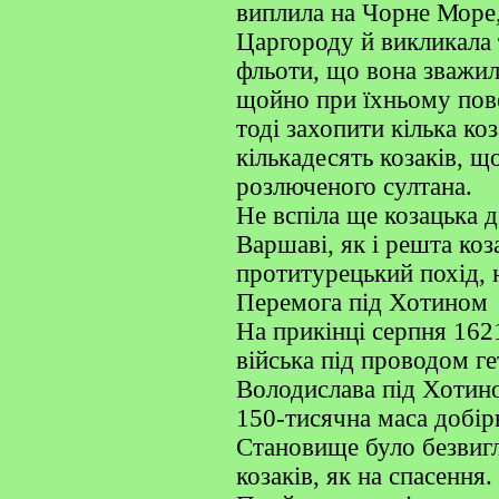
виплила на Чорне Море
Царгороду й викликала 
фльоти, що вона зважил
щойно при їхньому пов
тоді захопити кілька ко
кількадесять козаків, щ
розлюченого султана.
Не вспіла ще козацька д
Варшаві, як і решта ко
протитурецький похід, 
Перемога під Хотином
На прикінці серпня 162
війська під проводом г
Володислава під Хотино
150-тисячна маса добірн
Становище було безвигл
козаків, як на спасення.