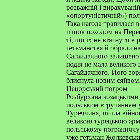
розважній і вирахувані
«опортуністичній») пол
Така нагода трапилася 
пішов походом на Перек
ті, що їх не втягнуто в
гетьманства й обрали н
Сагайдачного залишено 
подія не мала великого
Сагайдачного. Його зор
блиснула новим сяйвом
Цецорський погром
Розбурхана козацькими
польським втручанням 
Туреччина, пішла війно
великою турецькою армі
польському пограниччу
уже гетьман Жолкевський