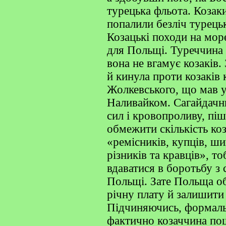
турецька фльота. Козаки
попалили безліч турець
Козацькі походи на море
для Польщі. Туреччина
вона не вгамує козаків.
й кинула проти козаків
Жолкевського, що мав 
Наливайком. Сагайдачн
сил і кровопроливу, піш
обмежити скількість ко
«ремісників, купців, шин
різників та кравців», т
вдаватися в боротьбу з
Польщі. Зате Польща о
річну плату й залишити
Підчиняючись, формальн
фактично козаччина по