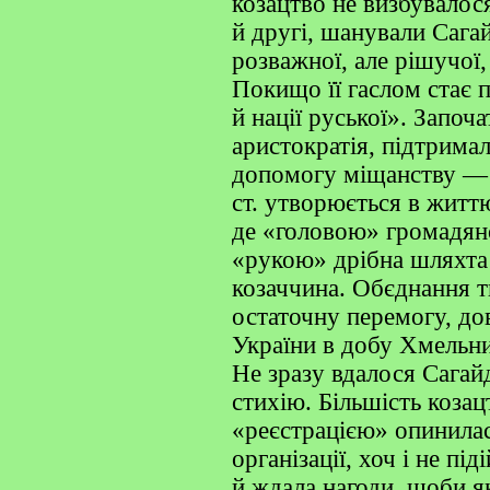
козацтво не визбувалося
й другі, шанували Сага
розважної, але рішучої
Покищо її гаслом стає п
й нації руської». Започа
аристократія, підтрима
допомогу міщанству —
ст. утворюється в житт
де «головою» громадянс
«рукою» дрібна шляхта
козаччина. Обєднання т
остаточну перемогу, до
України в добу Хмельн
Не зразу вдалося Сагай
стихію. Більшість козац
«реєстрацією» опинилас
організації, хоч і не п
й ждала нагоди, щоби я