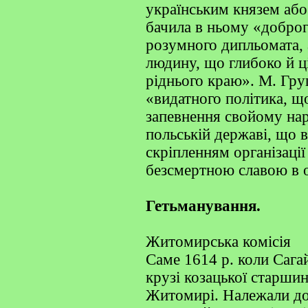
українським князем аб
бачила в ньому «доброг
розумного дипльомата, 
людину, що глибоко й ц
ріднього краю». М. Гру
«видатного політика, щ
запевнення свойому нар
польській державі, що 
скріпленням організації
безсмертною славою в о
Гетьманування.
Житомирська комісія
Саме 1614 р. коли Сага
крузі козацької старшин
Житомирі. Належали до 