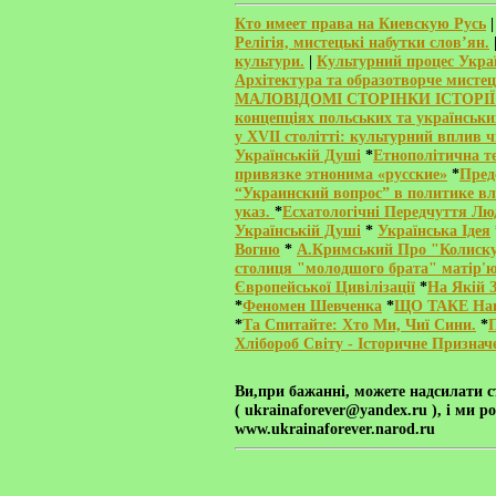
Кто имеет права на Киевскую Русь
Релігія, мистецькі набутки слов’ян.
культури.
|
Культурний процес Украї
Архітектура та образотворче мистец
МАЛОВІДОМІ СТОРІНКИ ІСТОРІЇ
концепціях польських та українськи
у XVII столітті: культурний вплив
Українській Душі
*
Етнополітична т
привязке этнонима «русские»
*
Пред
“Украинский вопрос” в политике вл
указ.
*
Есхатологічні Передчуття Люд
Українській Душі
*
Українська Ідея
Вогню
*
А.Кримський Про "Колиску
столиця "молодшого брата" матір'ю
Європейської Цивілізації
*
На Якій 
*
Феномен Шевченка
*
ЩО ТАКЕ Наці
*
Та Спитайте: Хто Ми, Чиї Сини.
*
Хлібороб Світу - Історичне Признач
Ви,при бажанні, можете надсилати
с
( ukrainaforever@yandex.ru ), і ми 
www.ukrainaforever.narod.ru