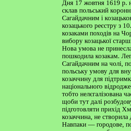
Дня 17 жовтня 1619 р. н
склав польський корон
Сагайдачним і козацьк
козацького реєстру з 1
козаками походів на Ч
вибору козацької старши
Нова умова не принесл
пошкодила козакам. Лега
Сагайдачним на чолі, п
польську умову для вну
козаччину для підтримк
національного відродже
тобто нелєгалізована ча
щоби тут далі розбудов
підготовляти прихід Хм
козаччина, не створила
Навпаки — городове, по