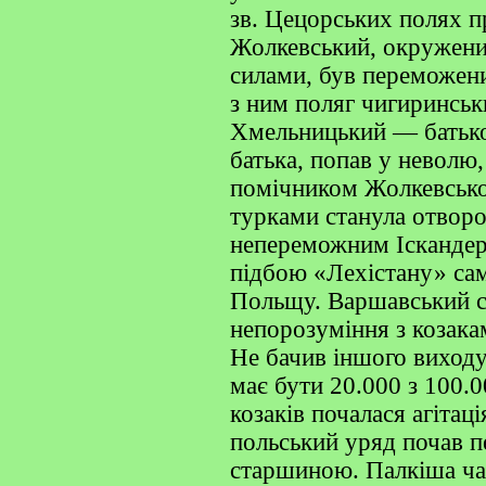
зв. Цецорських полях 
Жолкевський, окружен
силами, був переможен
з ним поляг чигиринсь
Хмельницький — батько
батька, попав у неволю
помічником Жолкевсько
турками станула отворо
непереможним Іскандер
підбою «Лехістану» сам
Польщу. Варшавський со
непорозуміння з козакам
Не бачив іншого виходу
має бути 20.000 з 100.0
козаків почалася агітац
польський уряд почав п
старшиною. Палкіша час