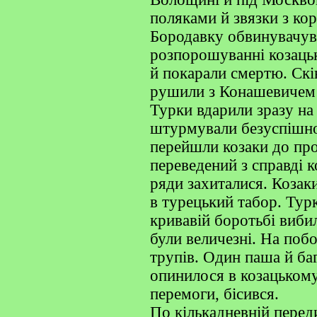
поляками й звязки з к
Бородавку обвинувачув
розпорошуванні козацьк
й покарали смертю. Ск
рушили з Конашевичем 
Турки вдарили зразу на 
штурмували безуспішно 
перейшли козаки до пр
переведений з справді 
ряди захиталися. Козак
в турецький табор. Тур
кривавій боротьбі вибил
були величезні. На поб
трупів. Один паша й ба
опинилося в козацькому
перемоги, бісився.
По кількадневній перед