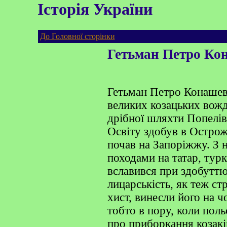
Історія України
До Головної сторінки
Гетьман Петро Ко
Гетьман Петро Конашев
великих козацьких вожді
дрібної шляхти Попелі
Освіту здобув в Острожс
почав на Запоріжжу. З 
походами на татар, тур
вславився при здобуттю
лицарськість, як теж ст
хист, винесли його на 
тобто в пору, коли пол
про приборкання козаків