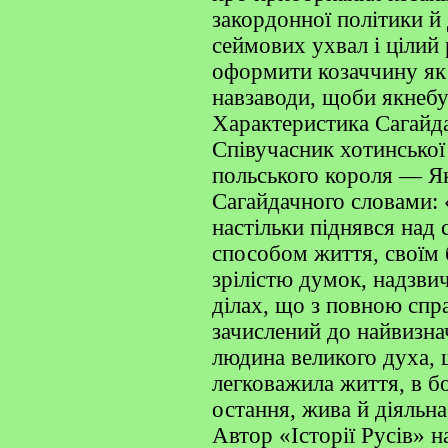
закордонної політики й
сеймових ухвал і цілий 
оформити козаччину як
навзаводи, щоби якнебу
Характеристика Сагайд
Співучасник хотинської 
польського короля — Як
Сагайдачного словами:
настільки піднявся над
способом життя, своїм
зрілістю думок, надзви
ділах, що з повною спр
зачислений до найвизна
людина великого духа, 
легковажила життя, в б
остання, жива й діяльна
Автор «Історії Русів» 