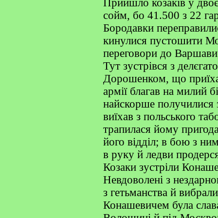
Прийшло козаків у двоє
сойм, бо 41.500 з 22 г
Бородавки переправилис
кинулися пустошити Мо
переговори до Варшави,
Тут зустрівся з делєгат
Дорошенком, що приїхав
армії благав на милий б
найскорше получилися 
виїхав з польського таб
трапилася йому пригода
його відділ; в бою з н
в руку й ледви продерс
Козаки зустріли Конаше
Невдоволені з нездарно
з гетьманства й вибрал
Конашевичем була слав
Волощині й під Москвою