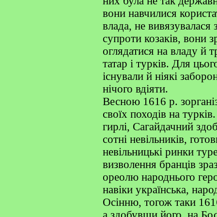
них була не так державн
вони навчилися корист
влада, не вивязувалася 
супроти козаків, вони з
оглядатися на владу й 
татар і турків. Для цьо
існували й ніякі заборо
нічого вдіяти.
Весною 1616 р. зоргані
своїх походів на туркі
гирлі, Сагайдачний здоб
сотні невільників, гото
невільницькі ринки туре
визволення бранців зра
ореолю народнього геро
навіки українська, наро
Осінню, тогож таки 1616
а здобувши його, на Бо