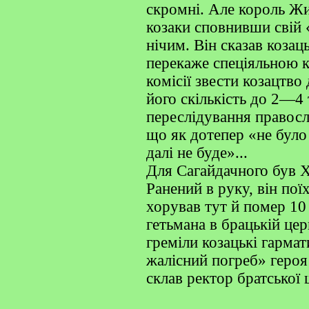
скромні. Але король Ж
козаки сповнивши свій 
нічим. Він сказав козац
перекаже спеціяльною к
комісії звести козацтво
його скількість до 2—4
переслідування правосл
що як дотепер «не було 
далі не буде»...
Для Сагайдачного був Х
Ранений в руку, він пої
хорував тут й помер 10
гетьмана в брацькій це
греміли козацькі гармат
жалісний погреб» героя
склав ректор братської