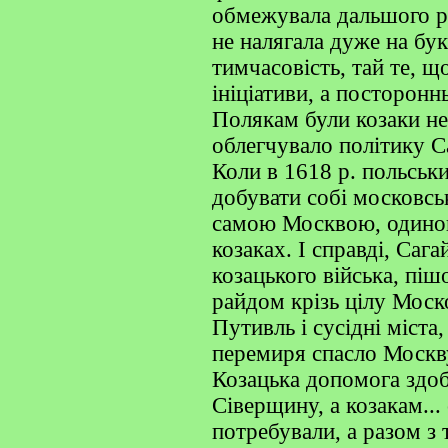
обмежувала дальшого ро
не налягала дуже на бук
тимчасовість, тай те, щ
ініціативи, а посторонн
Полякам були козаки нев
облегчувало політику С
Коли в 1618 р. польськ
добувати собі московськ
самою Москвою, одинока
козаках. І справді, Саг
козацького війська, пі
райдом крізь цілу Мос
Путивль і сусідні міста
перемиря спасло Москву 
Козацька допомога здо
Сіверщину, а козакам...
потребували, а разом з 