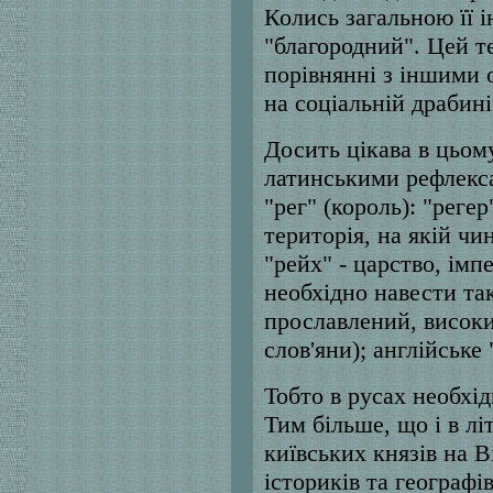
Колись загальною її і
"благородний". Цей т
порівнянні з іншими 
на соціальній драбині
Досить цікава в цьом
латинськими рефлекс
"рег" (король): "регер"
територія, на якій чи
"рейх" - царство, імп
необхідно навести так
прославлений, високи
слов'яни); англійське 
Тобто в русах необхід
Тим більше, що і в лі
київських князів на В
істориків та географі