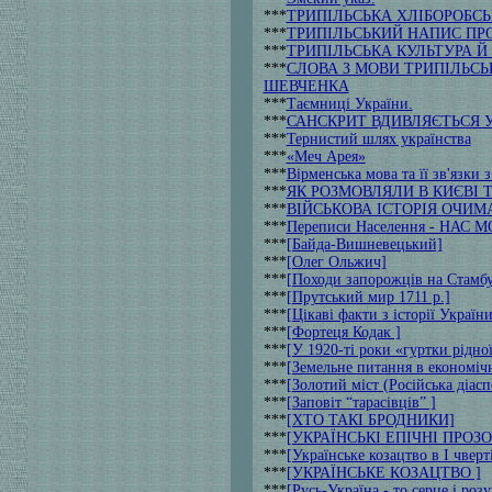
***
ТРИПІЛЬСЬКА ХЛІБОРОБСЬ
***
ТРИПІЛЬСЬКИЙ НАПИС ПР
***
ТРИПІЛЬСЬКА КУЛЬТУРА Й
***
СЛОВА З МОВИ ТРИПІЛЬСЬК
ШЕВЧЕНКА
***
Таємниці України.
***
САНСКРИТ ВДИВЛЯЄТЬСЯ У
***
Тернистий шлях українства
***
«Меч Арея»
***
Вірменська мова та її зв'язк
***
ЯК РОЗМОВЛЯЛИ В КИЄВІ 
***
ВIЙСЬКОВА IСТОРIЯ ОЧИМ
***
Переписи Населення - НАС 
***
[Байда-Вишневецький]
***
[Олег Ольжич]
***
[Походи запорожців на Стамбу
***
[Прутський мир 1711 р.]
***
[Цікаві факти з історії України
***
[Фортеця Кодак ]
***
[У 1920-тi роки «гуртки рідно
***
[Земельне питання в економіч
***
[Золотий міст (Російська діас
***
[Заповіт “тарасівців” ]
***
[ХТО ТАКІ БРОДНИКИ]
***
[УКРАЇНСЬКІ ЕПІЧНІ ПРОЗ
***
[Українське козацтво в І чверт
***
[УКРАЇНСЬКЕ КОЗАЦТВО ]
***
[Русь-Україна - то серце і роз