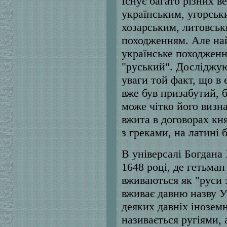
Існує багато різних ве
українським, угорськ
хозарським, литовськ
походженням. Але на
українське походження
"руський". Досліджую
уваги той факт, що в 
вже був призабутий, 
може чітко його визна
вжита в договорах княз
з греками, на латині 
В універсалі Богдана
1648 році, де гетьман
вживаються як "руси 
вживає давню назву Ук
деяких давніх інозем
називається ругіями, 