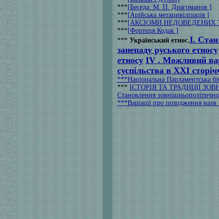
***
[Беседа: M. П. Драгоманов ]
***
[Арійська метацивілізація ]
***
[АКСІОМИ НЕДОВЕДЕНИХ Т
***
[Фортеця Кодак ]
І. Стан
***
Український етнос.
занепаду руського етносу
етносу
IV
.
Можливий вар
суспільства в ХХІ сторіч
***Національна Парламентська бібл
***
ІСТОРІЯ ТА ТРАДИЦІЇ ЗО
Становлення зовнішньополітичної
***Варіації про походження назв "