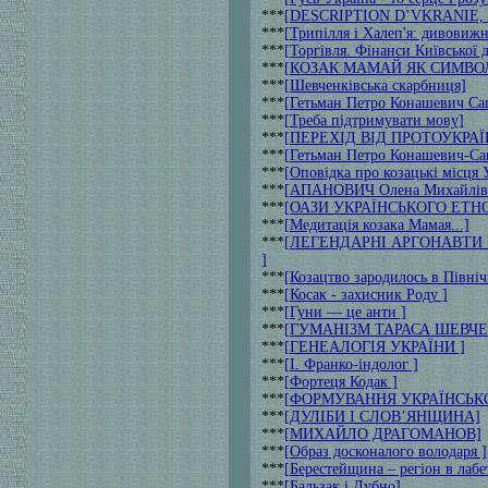
***
[DESCRIPTION D’VKRANIE, Pa
***
[Трипілля і Халеп'я: дивовижн
***
[Торгівля. Фінанси Київської 
***
[КОЗАК МАМАЙ ЯК СИМВОЛ
***
[Шевченківська скарбниця]
***
[Гетьман Петро Конашевич Са
***
[Треба підтримувати мову]
***
[ПЕРЕХІД ВІД ПРОТОУКРА
***
[Гетьман Петро Конашевич-Са
***
[Оповідка про козацькі місця
***
[АПАНОВИЧ Олена Михайлів
***
[ОАЗИ УКРАЇНСЬКОГО ЕТНО
***
[Медитація козака Мамая...]
***
[ЛЕГЕНДАРНІ АРГОНАВТИ
]
***
[Козацтво зародилось в Півні
***
[Косак - захисник Роду ]
***
[Гуни — це анти ]
***
[ГУМАНІЗМ ТАРАСА ШЕВЧЕ
***
[ГЕНЕАЛОГІЯ УКРАЇНИ ]
***
[І. Франко-індолог ]
***
[Фортеця Кодак ]
***
[ФОРМУВАННЯ УКРАЇНСЬК
***
[ДУЛІБИ І СЛОВ’ЯНЩИНА]
***
[МИХАЙЛО ДРАГОМАНОВ]
***
[Образ досконалого володаря ]
***
[Берестейщина – регiон в лабе
***
[Бальзак і Дубно]