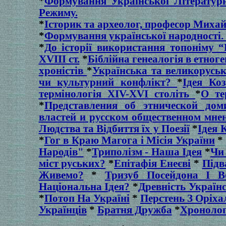
*
Формування Української Літератур
Режиму.
*
Історик та археолог, професор Миха
*
Формування української народності.
*
До історії використання топоніму “Р
XVIII ст.
*
Біблійна генеалогія в етног
хроністів
*
Українська та великоруськ
чи культурний конфлікт?
*
Ідея Ко
термінологія XIV-XVI століть
*
О те
*
Представления об этнической до
властей и русском общественном мнен
Людства та Відбиття їх у Поезії
*
Ідея 
*
Гог в Краю Магога і Місія України
*
Народів"
*
Триполізм - Наша Ідея
*
Чи
міст руських?
*
Епітафія Енеєві
*
Підв
Живемо?
*
Тризуб Посейдона І В
Національна Ідея?
*
Древність Україн
*
Потоп На Україні
*
Перстень З Оріх
Українців
*
Братня Дружба
*
Хроноло