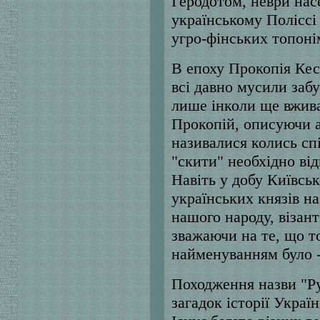
Геродотом, неври нас
українському Поліссі
угро-фінських топонім
В епоху Прокопія Кеса
всі давно мусили забу
лише інколи ще вжива
Прокопій, описуючи ан
називалися колись сп
"скити" необхідно від
Навіть у добу Київсько
українських князів н
нашого народу, візант
зважаючи на те, що т
найменуванням було -
Походження назви "Ру
загадок історії Україн