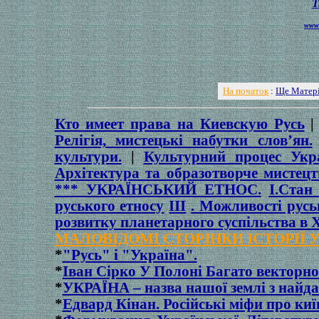
Т
www.
На початок
:
Ще Матер
Кто имеет права на Киевскую Русь
Релігія, мистецькі набутки слов’ян.
культури.
|
Культурний процес Укра
Архітектура та образотворче мистецт
*** УКРАЇНСЬКИЙ ЕТНОС.
І.Стан
руського етносу
ІІІ
.
Можливості русь
розвитку планетарного суспільства в Х
МАЛОВІДОМІ СТОРІНКИ ІСТОРІЇ 
*
"Русь" і "Україна".
*
Іван Сірко У Полоні Багато векторнос
*
УКРАЇНА – назва нашої землі з найда
*
Едвард Кінан. Російські міфи про ки