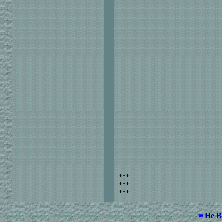
***
***
***
Не 