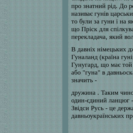
про знатний рід. До р
називає гунів царськи
то були за гуни і на 
що Пріск для спілкув
перекладача, який во
В давніх німецьких д
Гуналанд (країна гуні
Гунугард, що має той
або "гуна" в давньос
значить -
дружина . Таким чином
один-єдиний ланцюг - 
Звідси Русь - це держа
давньоукраїнських пр