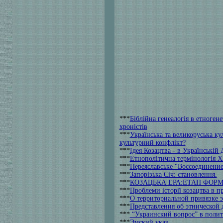
***
Біблійна генеалогія в етноген
хроністів
***
Українська та великоруська ку
культурний конфлікт?
***
Ідея Козацтва - в Українській
***
Етнополітична термінологія X
***
Переяславське "Воссоединение
***
Запорізька Січ: становлення.
***
КОЗАЦЬКА ЕРА:ЕТАП ФОР
***
Проблеми історії козацтва в 
***
О территориальной привязке 
***
Представления об этнической
***
“Украинский вопрос” в полит
***
Эмский указ.