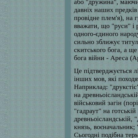
або "дружина", маючи 
давніх наших предків
провідне плем'я), на 
вважати, що "руси" і 
одного-єдиного народ
сильно зближує титул 
скитського бога, а ще
бога війни - Ареса (А
Це підтверджується л
інших мов, які походя
Наприклад: "друкстіс"
на древньоісландській
військовий загін (пор
"гадраут" на готській 
древньоісландській, "
князь, воєначальник; 
Сьогодні подібна терм