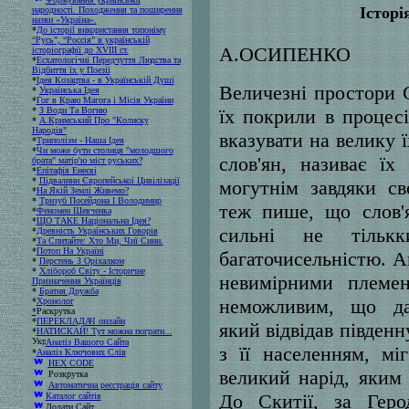
Істор
народності. Походження та поширення
назви «Україна».
*
До історії використання топоніму
“Русь”, “Россія” в українській
А.ОСИПЕНКО
історіографії до XVIII ст.
*
Есхатологічні Передчуття Людства та
Відбиття їх у Поезії
*
Ідея Козацтва - в Українській Душі
Величезні простори 
*
Українська Ідея
*
Гог в Краю Магога і Місія України
*
З Води Та Вогню
їх покрили в процесі
*
А.Кримський Про "Колиску
Народів"
вказувати на велику 
*
Триполізм - Наша Ідея
*
Чи може бути столиця "молодшого
слов'ян, називає ї
брата" матір'ю міст руських?
*
Епітафія Енеєві
*
Підвалини Європейської Цивілізації
могутнім завдяки св
*
На Якій Землі Живемо?
*
Тризуб Посейдона І Володимир
теж пише, що слов'
*
Феномен Шевченка
*
ЩО ТАКЕ Національна Ідея?
сильні не тільк
*
Древність Українських Говорів
*
Та Спитайте: Хто Ми, Чиї Сини.
*
Потоп На Україні
багаточисельністю. А
*
Перстень З Оріхалком
*
Хлібороб Світу - Історичне
невимірними племе
Призначення Українців
*
Братня Дружба
неможливим, що дав
*
Хронолог
*
Раскрутка
*
ПЕРЕКЛАДАЧ онлайн
який відвідав півден
*
НАТИСКАЙ! Тут можна пограти...
Аналіз Вашого Сайта
з її населенням, м
*
Аналіз Ключових Слів
HEX CODE
великий нарід, яким
Розкрутка
Автоматична реєстрація сайту
До Скитії, за Геро
Каталог сайтів
Додати Сайт