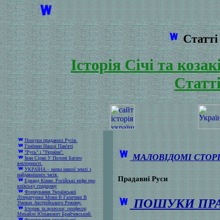
Статті 
Історія Січі та коза
Статті
Пошуки прадавніх Русів.
Глибини Нашої Пам'яті
"Русь" і "Україна".
МАЛОВІДОМІ СТОРІ
Іван Сірко У Полоні Багато
векторності.
УКРАЇНА – назва нашої землі з
найдавнішніх часів.
Прадавні Руси
Едвард Кінан. Російські міфи про
київську спадщину
Формування Української
Літературної Мови В Галичині В
ПОШУКИ ПРА
Умовах Австрійського Режиму.
Історик та археолог, професор
Михайло Юліанович Брайчевський.
Формування української