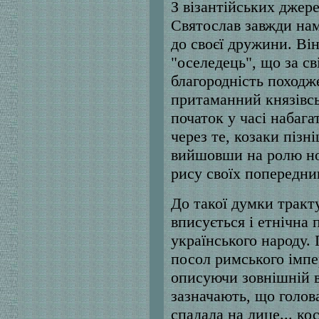
З візантійських джер
Святослав завжди нам
до своєї дружини. Він
"оселедець", що за с
благородність походж
притаманний князівсь
початок у часі набага
через те, козаки пізн
вийшовши на ролю нов
рису своїх попередник
До такої думки тракт
вписується і етнічна 
українського народу.
посол римського імпе
описуючи зовнішній в
зазначають, що голов
спадала на лице... ко