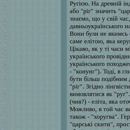
Ругією. На древній ін
або "ріг" значить "ца
знаємо, що у свій час
давньоукраїнського н
Вони були не якимсь
саме елітою, яка керу
Цікаво, як у ті часи м
українського провідн
українського походжен
- "конунг"). Тоді, в 
бути більш подібним 
"ріг". Згідно лінгвіс
вимовлятися як "руг"
(чия?) - еліта, яка от
Можливо, в той час в
також - "хоругва". Ге
"царські скити", прос