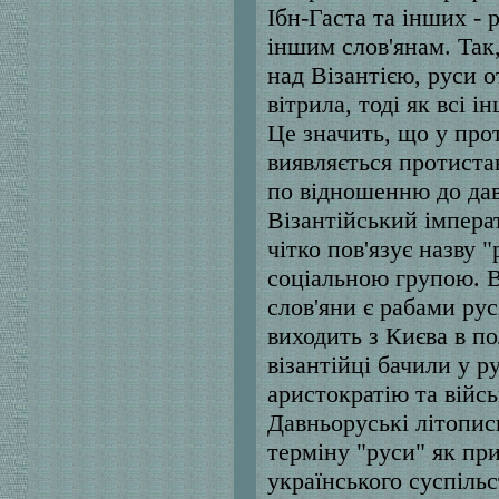
Ібн-Гаста та інших -
іншим слов'янам. Так
над Візантією, руси 
вітрила, тоді як всі і
Це значить, що у прот
виявляється протиста
по відношенню до дав
Візантійський імпер
чітко пов'язує назву 
соціальною групою. В
слов'яни є рабами рус
виходить з Києва в по
візантійці бачили у р
аристократію та війсь
Давньоруські літопис
терміну "руси" як при
українського суспільс