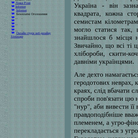
Лінки Різні
Україна - він заз
Informer
Informer
квадрата, кожна ст
Безоплатні Оголошення
семистам кілометрам
могло статися так, 
Онлайн студія веб-дизайну
знайшлося б місця 
Siteimage
Звичайно, що всі ті ц
хлібороби, скити-ко
давніми українцями.
Але дехто намагаєтьс
геродотових неврах, 
краях, слід вбачати с
спроби пов'язати цю 
"нур", аби вивести її
правдоподібніше вваж
племенем, а угро-фін
перекладається з угро-