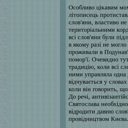
Особливо цікавим мом
літописець протистав
слов'яни, властиво н
територіальними корд
всі слов'яни були під
в якому разі не могло
проживали в Подунав'
помор'ї. Очевидно ту
традицію, коли всі сл
ними управляла одна 
відчувається у словах
коли він говорить, що
До речі, антивізантій
Святослава необхідно
відродити давню слов'
провідництвом Києва