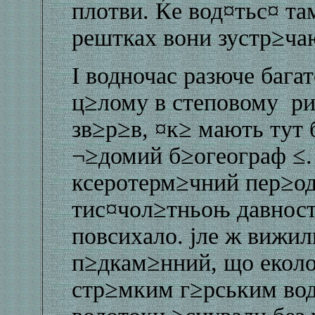
плотви. Ќе вод¤тьс¤ та
рештках вони зустр≥ча
I водночас разюче бага
ц≥лому в степовому ри
зв≥р≥в, ¤к≥ мають тут 
¬≥домий б≥огеограф ≤. 
ксеротерм≥чний пер≥од
тис¤чол≥тньоњ давност
повсихало. јле ж вижил
п≥дкам≥нний, що екол
стр≥мким г≥рським вод