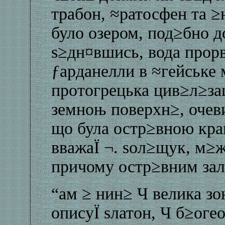
трабон, ≈ратосфен та ≥
було озером, под≥бно 
ѕ≥дн¤вшись, вода прорв
ƒарданелли в ≈гейське 
протогрецька цив≥л≥за
земноњ поверхн≥, очеви
що була остр≥вною кра
вважаЇ ¬. ѕол≥щук, м≥
причому остр≥вним зал
“ам ≥ нин≥ Ч велика зо
описуЇ ѕлатон, Ч б≥оге