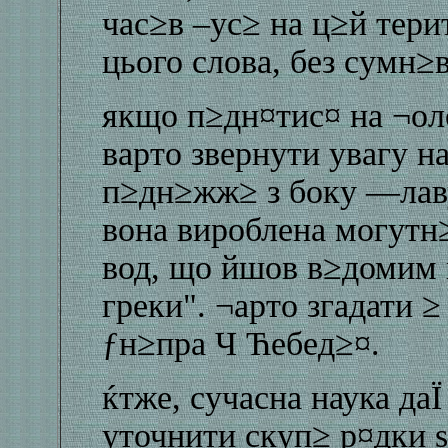
час≥в –ус≥ на ц≥й тери
цього слова, без сумн≥в
якщо п≥дн¤тис¤ на ¬ол
варто звернути увагу н
п≥дн≥жж≥ з боку —лаву
вона вироблена могутн
вод, що йшов в≥домим 
греки". ¬арто згадати 
ƒн≥пра Ч Ћебед≥¤.
ќтже, сучасна наука да
уточнити скуп≥ р¤дки 