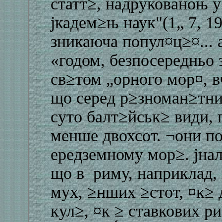
статт≥, надрукованоњ 
јкадем≥њ наук"(1„ 7, 19
зникаюча попул¤ц≥¤... а
«годом, безпосередньо
св≥том „орного мор¤, в
що серед р≥зноман≥тних
суто балт≥йськ≥ види,
менше двохсот. ¬они п
ередземному мор≥. јнал
що в риму, наприклад, 
мух, ≥нших ≥стот, ¤к≥
кул≥, ¤к ≥ ставкових ри