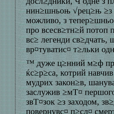
досл≥дники, Ч одне з п
нин≥шньоњ √рец≥њ ≥з п
можливо, з тепер≥шнь
про всесв≥тн≥й потоп 
вс≥ легенди св≥дчать, 
вр¤туватис¤ т≥льки од
™ дуже ц≥нний м≥ф пр
ќс≥р≥са, котрий навчив
мудрих закон≥в, шанув
заслужив ≥мТ¤ першого 
звТ¤зок ≥з заходом, зв
повернувс¤ п≥сл¤ смер