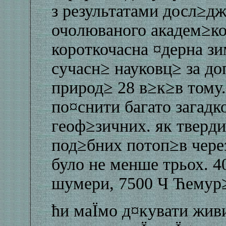
з результатами досл≥дж
очолюваного академ≥ко
короткочасна ¤дерна з
сучасн≥ науковц≥ за до
природ≥ 28 в≥к≥в тому.
по¤снити багато загадк
геоф≥зичних. як тверди
под≥бних потоп≥в чере
було не менше трьох. 4
шумери, 7500 Ч Ћемур≥
ћи маЇмо д¤кувати жив