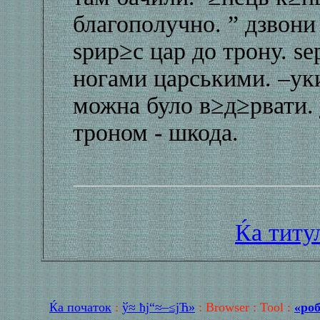
благополучно. ” дзвони
ѕрир≥с цар до трону. ѕ
ногами царськими. –ук
можна було в≥д≥рвати. 
троном - шкода.
Ќа титу
Ќа початок
:
ў≈ ћј“≈–≤јЋ»
:
Browser
:
Tool
:
«роб