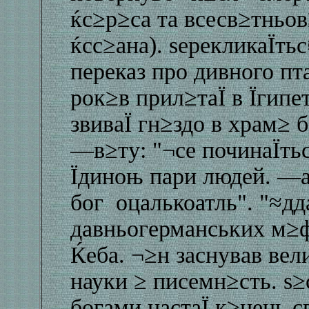
ќс≥р≥са та всесв≥тньо
ќсс≥ана). ѕерекликаЇть
переказ про дивного пт
рок≥в прил≥таЇ в Їгипе
звиваЇ гн≥здо в храм≥ 
—в≥ту: "¬се починаЇтьс
Їдиноњ пари людей. —а
бог оцалькоатль". "≈дд
давньогерманських м≥ф
Ќеба. ¬≥н заснував вел
науки ≥ писемн≥сть. ѕ
богами настаЇ к≥нець с