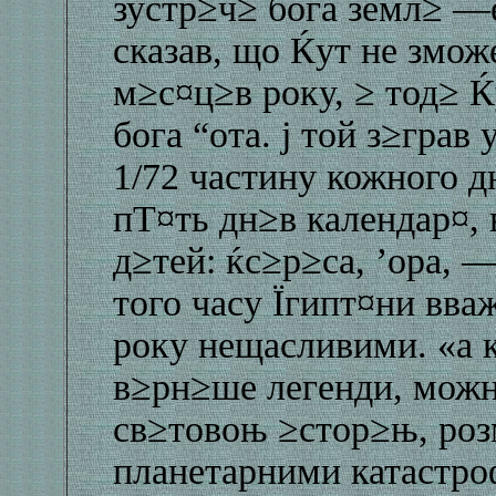
зустр≥ч≥ бога земл≥ —е
сказав, що Ќут не змож
м≥с¤ц≥в року, ≥ тод≥ Ќ
бога “ота. ј той з≥грав
1/72 частину кожного д
пТ¤ть дн≥в календар¤, 
д≥тей: ќс≥р≥са, ’ора, —
того часу Їгипт¤ни вв
року нещасливими. «а 
в≥рн≥ше легенди, можн
св≥товоњ ≥стор≥њ, ро
планетарними катастро