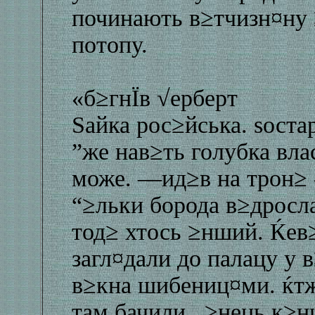
починають в≥тчизн¤ну 
потопу.
«б≥гнЇв √ерберт
Ѕайка рос≥йська. ѕоста
”же нав≥ть голубка вл
може. —ид≥в на трон≥ 
“≥льки борода в≥дросла
тод≥ хтось ≥нший. Ќев
загл¤дали до палацу у 
в≥кна шибениц¤ми. ќт
там бачили. ≥нець к≥н