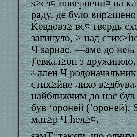
ѕ≥сл¤ поверненн¤ на ќл
раду, де було вир≥шен
Ќевдовз≥ вс¤ твердь сх
загинуло, ≥ над стих≥
Ч ѕарнас. —аме до нењ 
ƒевкал≥он з дружиною, 
≈ллен Ч родоначальник 
стих≥йне лихо в≥дбува
найближчим до нас був
був ‘ороней (’ороней). 
мат≥р Ч ћел≥¤.
ѕамТ¤таючи, що одним 