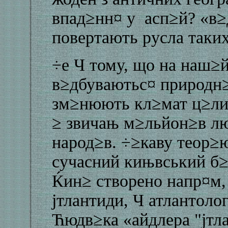
впад≥нн¤ у асп≥й? «в≥д
повертають русла таки
÷е Ч тому, що на наш≥й
в≥дбуваютьс¤ природн≥
зм≥нюють кл≥мат ц≥лих
≥ звичањ м≥льйон≥в лю
народ≥в. ÷≥каву теор≥
сучасний кињвський б≥
Ќин≥ створено напр¤м,
јтлантиди, Ч атлантоло
Ћюдв≥ка «айдлера "јтла