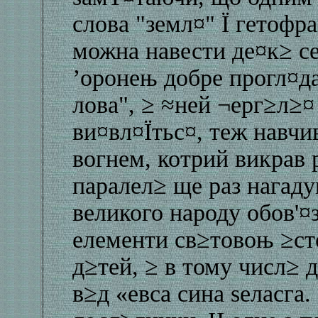
слова "земл¤" Ї гетоф
можна навести де¤к≥ с
’оронењ добре прогл¤д
лова", ≥ ≈ней ¬ерг≥л≥¤
ви¤вл¤Їтьс¤, теж навчи
вогнем, котрий викрав 
паралел≥ ще раз нагад
великого народу обов'¤
елементи св≥товоњ ≥сто
д≥тей, ≥ в тому числ≥ 
в≥д «евса сина ѕеласга.