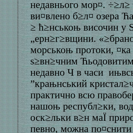
недавнього мор¤. ÷≥л≥ 
ви¤влено б≥л¤ озера Ћ
≥ ћ≥нськоњ височин у 
„ерн≥г≥вщини. «≥брано
морськоњ протоки, ¤ка 
ѕ≥вн≥чним Ћьодовитим
недавно Ч в часи ињвсь
”крањнський кристал≥ч
практично всю правобе
нашоњ республ≥ки, вода
оск≥льки в≥н маЇ прир
певно, можна по¤снити