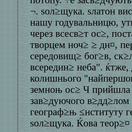
¬. ѕол≥щука. ѕлатон ви
нашу годувальницю, ут
через всесв≥т ос≥, пос
творцем ноч≥ ≥ дн¤, п
середовищ≥ бог≥в, ск≥
всередин≥ неба". ќтже,
колишнього "найпершо
земноњ ос≥ Ч прийшла 
зав≥дуючого в≥дд≥лом
географ≥њ ≤нституту г
ѕол≥щука. Ќова теор≥¤ 