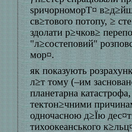
ѕричорноморТ¤ в≥д≥йш
св≥тового потопу, ≥ ст
здолати р≥чков≥ перепо
"л≥состеповий" розпов
мор¤.
як показують розрахун
л≥т тому (–им засновано
планетарна катастрофа
тектон≥чними причина
одночасною д≥Їю дес¤т
тихоокеанського к≥льц