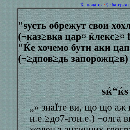
Ќа початок
:
ўе ћатер≥ал
"ѕусть обрежут свои хох
(¬каз≥вка цар¤ ќлекс≥¤
"Ќе хочемо бути аки цап
(¬≥дпов≥дь запорожц≥в)
ѕќ“ќѕ
„» знаЇте ви, що що аж 
н.е.≥до7-гон.е.) ¬олга 
жоден з античних геог