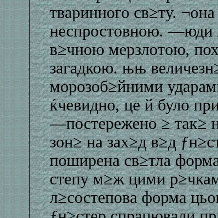
тваринного св≥ту. ¬она
неспростовною. —юди ж
в≥чною мерзлотою, пох
загадкою. њњ величезн
морозоб≥йними ударами
ќчевидно, це й було п
—постережено ≥ так≥ н
зон≥ на зах≥д в≥д ƒн≥с
поширена св≥тла форма 
степу м≥ж цими р≥чкам
л≥состепова форма цьог
ƒн≥стер спрацювали пр