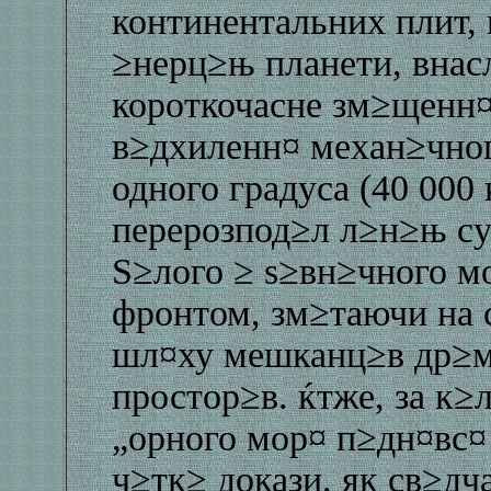
континентальних плит,
≥нерц≥њ планети, внас
короткочасне зм≥щенн¤
в≥дхиленн¤ механ≥чног
одного градуса (40 000
перерозпод≥л л≥н≥њ су
Ѕ≥лого ≥ ѕ≥вн≥чного 
фронтом, зм≥таючи на 
шл¤ху мешканц≥в др≥м
простор≥в. ќтже, за к≥
„орного мор¤ п≥дн¤вс¤ 
ч≥тк≥ докази. як св≥дч