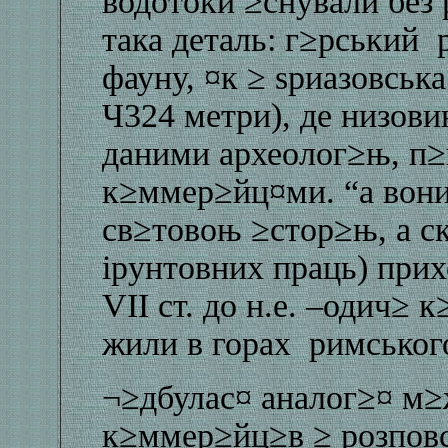
водотоки ≥снували без 
така деталь: г≥рський 
фауну, ¤к ≥ ѕриазовськ
Ч324 метри), де низови
даними археолог≥њ, п≥
к≥ммер≥йц¤ми. “а вони
св≥товоњ ≥стор≥њ, а с
ірунтовних праць) при
VII ст. до н.е. –одич≥ 
жили в горах римського 
¬≥дбулас¤ аналог≥¤ м≥
к≥ммер≥йц≥в ≥ розпов