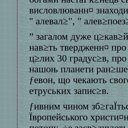
висловлюванн¤ знаходи
" алевал≥", " алев≥поез
” загалом дуже ц≥кав≥й
нав≥ть твердженн¤ про
ц≥лих 30 градус≥в, пр
нашоњ планети ран≥ше б
ƒевон, що чекають сво
етруських запис≥в.
ƒивним чином зб≥гаЇть
Ївропейського христи¤н
потопу. ÷е засв≥дчуют