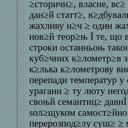
≥сторичн≥, власне, вс≥
дан≥й статт≥, в≥дбувал
жахливу н≥ч ≥ один жа
нов≥й теор≥њ Ї те, що 
строки останньоњ тако
куб≥чних к≥лометр≥в з
к≥лька к≥лометрову вис
перепади температур у
урагани ≥ ту люту негод
своњй семантиц≥ давнЇ 
ѕол≥щуком самост≥йно
перерозпод≥лу суш≥ ≥ 