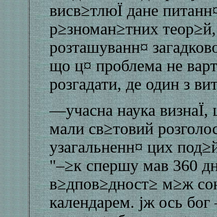
висв≥тлюЇ дане питанн¤
р≥зноман≥тних теор≥й, 
розташуванн¤ загадков
що ц¤ проблема не варт
розгадати, де один з ви
—учасна наука визнаЇ, 
мали св≥товий розголо
узагальненн¤ цих под≥
"–≥к спершу мав 360 д
в≥дпов≥дност≥ м≥ж со
календарем. јж ось бо