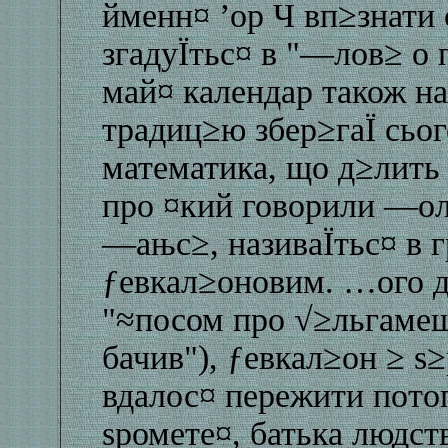
йменн¤ ’ор Ч вп≥знати 
згадуЇтьс¤ в "—лов≥ о 
май¤ календар також на
традиц≥ю збер≥гаЇ сьо
математика, що д≥лить 
про ¤кий говорили —ол
—ањс≥, називаЇтьс¤ в
ƒевкал≥оновим. …ого д
"≈посом про √≥льгамеша
бачив"), ƒевкал≥он ≥ ѕ
вдалос¤ пережити пото
ѕромете¤, батька людст