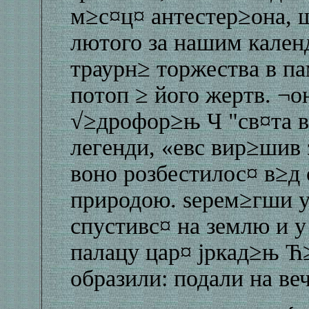
м≥с¤ц¤ антестер≥она, 
лютого за нашим кален
траурн≥ торжества в п
потоп ≥ його жертв. ¬
√≥дрофор≥њ Ч "св¤та в
легенди, «евс вир≥шив 
воно розбестилос¤ в≥д
природою. ѕерем≥гши у
спустивс¤ на землю и у
палацу цар¤ јркад≥њ Ћ≥
образили: подали на ве