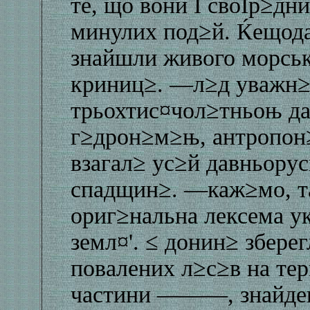
те, що вони Ї своЇр≥дн
минулих под≥й. Ќещода
знайшли живого морсько
криниц≥. —л≥д уважн≥
трьохтис¤чол≥тньоњ да
г≥дрон≥м≥њ, антропон
взагал≥ ус≥й давньору
спадщин≥. —каж≥мо, т
ориг≥нальна лексема у
земл¤'. ≤ донин≥ збере
повалених л≥с≥в на те
частини —–—–, знайде