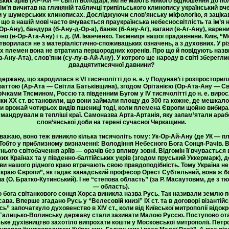
х аріїв (АР-АЙ — світлі володарі, які не мають ніякого відношення до полі
 ім’я вичитав на глиняній табличці трипільського клинопису український в
ли у шумерських клинописах. Досліджуючи слов’янську міфологію, я зацік
 що в нашій мові часто вчувається праукраїнська небесносвітлість та ім’я
Ор-Ану), бандура (б-Ану-д-Ор-а), баняк (б-Ану-Аг), вагани (в-Аг-Ану), варени
но (в-Ор-Ата-Ану) і т. д. (М. Іванченко. Таємниця нашої прадавнини. Київ, “
творилася не з матеріалістично-споживацьких означень, а з духовних. У різ
 племен вона не втратила першородних коренів. Про що й повідують назви:
-Ану-Ата), слов’яни (су-лу-в-Ай-Ану). У котрого ще народу в світі зберегл
двадцятитисячної давнини?
ержаву, що зародилася в VI тисячолітті до н. е. у Подунав’ї і розпросторил
Араттою (Ар-Ата — Світла Батьківщина), згодом Орітанією (Ор-Ата-Ану —
річками Тясмином, Россю та південним Бугом у IV тисячолітті до н. е. виросл
и XX ст. встановили, що вони займали площу до 300 га кожне, де мешкало
ли врожай чотирьох видів пшениці тоді, коли племена Європи щойно вибирал
 мандрували в тепліші краї. Самоназва Арта-Артанія, яку запам’ятали арабс
слов’янської доби на терені сучасної Черкащини.
Вважаю, воно теж виникло кілька тисячоліть тому: Ук-Ор-Ай-Ану (де УК — п
 Тобто у приблизному визначенні: Володіння Небесного Бога Сонця-Рачів. 
ого світобачення аріїв — орачів без впливу зовні. Відгомін її вчувається в 
х Країнах та у південно-балтійських укрів (згодом пруський Уккермарк), де 
ви нашого рідного краю втрачають свою правдоподібність. Тому Україна не
скраю Європи”, як гадає канадський професор Орест Субтельний, вона ж бо 
 (О. Братко-Кутинський). І не “степова область” (за Р. Масаутовим, де з тюр
— область).
о бога світанкового сонця Хорса виникла назва Русь. Так називали землю п
сава. Вперше згадано Русь у “Велесовій книзі” IX ст. та в договорі візанті
сь” започаткуло духовенство в XIV ст., коли від Київської митрополії відо
і Галицько-Волинську державу стали зазивати Малою Руссю. Поступово ота 
ське духівництво захотіло випрохати кошти у Московської митрополії. Петр