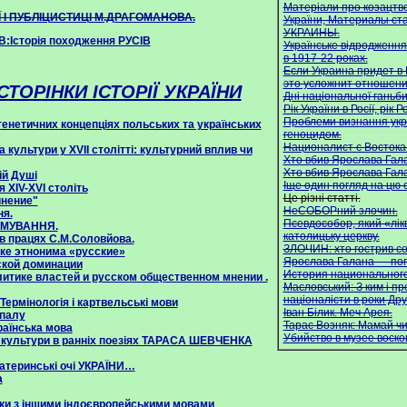
Матеріали про козацтво,
Ї І ПУБЛІЦИСТИЦІ М.ДРАГОМАНОВА.
України, Материалы с
УКРАИНЫ.
Історія походження РУСІВ
Українське відродження
в 1917-22 роках.
Если Украина придет в
это усложнит отношени
ТОРІНКИ ІСТОРІЇ УКРАЇНИ
Дні національної ганьби
Рік України в Росії, рік Ро
Проблеми визнання укр
огенетичних концепціях польських та українських
геноцидом.
Националист с Востока
 культури у XVII столітті: культурний вплив чи
Хто вбив Ярослава Гал
Хто вбив Ярослава Гал
ій Душі
Іще один погляд на цю 
 XIV-XVI століть
Це різні статті.
нение"
НеСОБОРний злочин.
ня.
Псевдособор, який «лікв
РМУВАННЯ.
католицьку церкву.
 в працях С.М.Соловйова.
ЗЛОЧИН: хто гострив с
ке этнонима «русские»
Ярослава Галана — погл
ской доминации
История национального
литике властей и русском общественном мнении .
Масловський: З ким i пр
націоналісти в роки Друг
Термінологія і картвельські мови
Iван Бiлик. Меч Арея.
упалу
Тарас Возняк: Мамай ч
раїнська мова
Убийство в музее воско
ї культури в ранніх поезіях ТАРАСА ШЕВЧЕНКА
атеринські очі УКРАЇНИ…
а
язки з іншими індоєвропейськими мовами