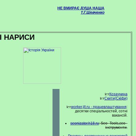
НЕ ВМИРАЄ ДУША НАША
Т.Г.Шевченко
І НАРИСИ
Козаччина
Скити(Скіфи)
worker.jlt.ru - працевлаштування
:
десятки спеціальностей, сотні
вакансій.
seonizator.h18.ru
: Seo- Tools,сео -
інструменти.