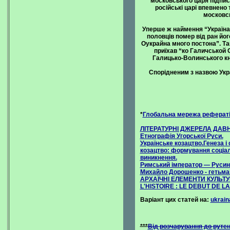
московського царя підпис
російські царі впевнено
московсь
Уперше ж наймення “Україна” 
половців помер від ран йог
Оукрайна много постона”. Та
приїхав “ко Галичськой 
Галицько-Волинського кня
Спорідненим з назвою Укр
*
Глобальна мережа рефератів
ЛІТЕРАТУРНІ ДЖЕРЕЛА ДАВ
Етнографія Угорської Руси.
Українське козацтво.Генеза і 
козацтво: формування соціал
виникнення.
Римський імператор — Русин
Михайло Дорошенко - гетьма
АРХАЇЧНІ ЕЛЕМЕНТИ КУЛЬТУ
L'HISTOIRE : LE DEBUT DE L
Варіант цих статей на:
ukrain
***
Від розчарування до рутен