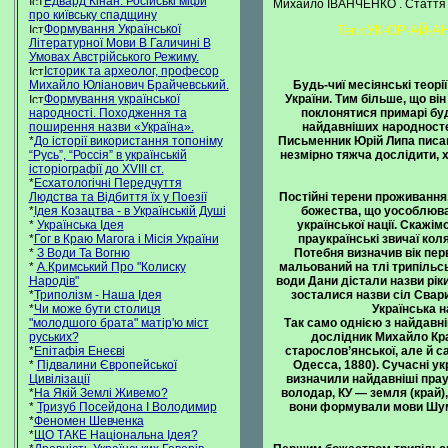
Едвард Кінан. Російські міфи
Михайло ІВАНЧЕНКО . Стаття
про київську спадщину
Формування Української
Теги:УК-ОР-АЙ-АН
Літературної Мови В Галичині В
Умовах Австрійського Режиму.
Історик та археолог, професор
Будь-чиї месіянські теорі
Михайло Юліанович Брайчевський.
України. Тим більше, що ві
Формування української
поклонятися примарі будь
народності. Походження та
найдавніших народност
поширення назви «Україна».
Письменник Юрій Липа писав:
*
До історії використання топоніму
незмірно тяжча дослідити, хт
“Русь”, “Россія” в українській
історіографії до XVIII ст.
*
Есхатологічні Передчуття
Постійні терени проживання,
Людства та Відбиття їх у Поезії
божества, що уособлювал
*
Ідея Козацтва - в Українській Душі
української нації. Скажі
*
Українська Ідея
праукраїнські звичаї ко
*
Гог в Краю Магога і Місія України
Потебня визначив вік пер
*
З Води Та Вогню
мальований на тлі трипільськ
*
А.Кримський Про "Колиску
води Дани дістали назви ріки
Народів"
зосталися назви сіл Свари
*
Триполізм - Наша Ідея
Українська н
*
Чи може бути столиця
Так само однією з найдавні
"молодшого брата" матір'ю міст
дослідник Михайло Кра
руських?
старослов’янської, але й с
*
Епітафія Енеєві
Одесса, 1880). Сучасні у
*
Підвалини Європейської
визначили найдавніші праук
Цивілізації
володар, КУ — земля (край),
*
На Якій Землі Живемо?
вони формували мови Шумеру
*
Тризуб Посейдона І Володимир
*
Феномен Шевченка
*
ЩО ТАКЕ Національна Ідея?