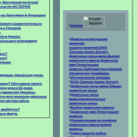
 Матеріали по Історії
татьи по ИСТОРИИ
 на Донеччині й Луганщині
 Европу самостоятельно,
*
domain
я с Россией.
.
сії в Україні.
*
Домены,регистрация
аїнського голодомору
доменов,
защита доменов.DNS
.
(Domain Name Server).
ана?
Доменные зоны мира.Выбор
ана?
доменного имени.Доменное
справу.
имя,Регистрация
домена.Тайпсквоттинг.Дорвей.
Увеличение траффика.
ідував» Українську греко-
*
Историческая справка.
*
DNS (Domain Name Server).
окиру? Обставини смерті
*
Доменные зоны мира.Общие
яд через 60 років.
доменные зоны.
 движения Украины.
*
Доменные зоны
оти кого воювали українські
мира.Национальные
ої світової війни.
доменные зоны.
*
Выбор доменного имени.
и майбутнє?
*
Доменное имя,Регистрация
вых фигур.
домена.
*
Рекомендации по подбору
доменного имени,выбор
домена.
*
Адрес вашего сайта.