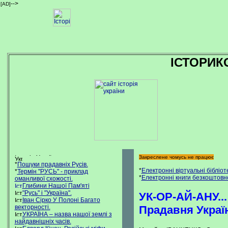
-->
[AD]
ІСТОРИК
Закреслене чомусь не працює
*
Пошуки прадавніх Русів.
*
Електронні віртуальні бібліо
*
Термін "РУСЬ" - приклад
*
Електронні книги безкоштовн
оманливої схожості.
Глибини Нашої Пам'яті
"Русь" і "Україна".
УК-ОР-АЙ-АНУ...
Іван Сірко У Полоні Багато
векторності.
Прадавня Украї
УКРАЇНА – назва нашої землі з
найдавнішніх часів.