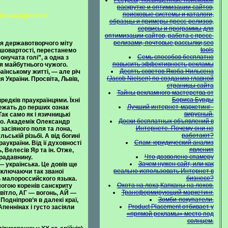
Ресурсы, посвященные поисковой
раскрутке и оптимизации сайтов,
поисковые системы и каталоги,
ська Ідеологія.
образцы и примеры пресс-релизов,
сервисы и программы для
оптимизации сайтов, работа с пресс-
релизами, почтовые рассылки,seo
ня державотворчого міту
tools
еншовартості, перестанемо
Семь способов бесплатно
нучата голі”, а одна з
повысить эффективность рекламы
 майбутнього чужого.
Десять советов Якоба Нильсена
їнському житті, — але річ
(Jacob Nielsen) по созданию главной
 України. Просвіта, Львів,
страницы сайта
Тайны рекламного мастерства от
Бориса Бурды
редків праукраїнцями. Їхні
Лучший интернет-маркетинг -
лежать до перших ознак
вирусный.
ак само як і язичницькі
Доски бесплатных объявлений в
що. Академік Олександр
Интернете. Почему они не
засіяного поля та лона,
работают?
ьській різьбі. А від богині
Спам: юридический анализ
аукраїни. Від її духовності
явления
 Велесів Яр та ін. Отже,
Что дозволено спамеру
прадавнину.
Зачем нужен сайт, или как
— українська. Це довів ще
реально использовать Интернет в
иключаючи так званої
бизнесе?
ть малороссийского языка.
Охота на лоха,Капканы на лохов.
могою коренів санскриту
Трансформирующий маркетинг.
вітло, АГ — вогонь, АЙ —
Зомби-покупатели.
Подніпров’я в далекі краї,
Product Placement отбивает у
Апеннінах і густо засіяли
«прямой рекламы» место под
солнцем.