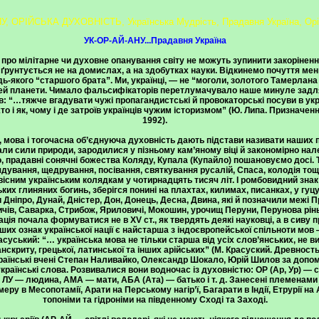
У, ОРІЙСЬКА ДУХОВНІСТЬ, Українська Мудрість, Прадавня Україна, Орій
УК-ОР-АЙ-АНУ...Прадавня Україна
ї про мілітарне чи духовне опанування світу не можуть зупинити закорінен
н ґрунтується не на домислах, а на здобутках науки. Відкинемо почуття м
-якого “старшого брата”. Ми, українці, — не “моголи, золотого Тамерлана о
ей планети. Чимало фальсифікаторів перетлумачувало наше минуле задля
 “…тяжче вгадувати чужі пропагандистські й провокаторські посуви в укра
о і як, чому і де затроїв українців чужим історизмом” (Ю. Липа. Призначення
1992).
 мова і тогочасна об’єднуюча духовність дають підстави називати наших п
и сили природи, зародилися у пізньому кам’яному віці й закономірно на
мо, прадавні сонячні божества Коляду, Купала (Купайло) пошановуємо досі. Т
лядування, щедрування, посівання, святкування русалій, Спаса, колодія то
вісним українським колядкам у чотирнадцять тисяч літ. І ромбовидний знак 
их глиняних богинь, зберігся понині на плахтах, килимах, писанках, у гуцул
 Дніпро, Дунай, Дністер, Дон, Донець, Десна, Двина, які й позначили межі Пр
чів, Саварка, Стрибож, Яриловичі, Мокошин, урочищ Перуни, Перунова рінь,
ація почала формуватися не в XV ст., як твердять деякі науковці, а в сиву 
ших ознак української нації є найстарша з індоєвропейської спільноти мов 
суський: “… українська мова не тільки старша від усіх слов’янських, не в
анскриту, грецької, латинської та інших арійських” (М. Красуский. Древнос
країнські вчені Степан Наливайко, Олександр Шокало, Юрій Шилов за допо
раїнські слова. Розвивалися вони водночас із духовністю: ОР (Ар, Ур) — с
 ЛУ — людина, АМА — мати, АБА (Ата) — батько і т. д. Занесені племенами 
 в Месопотамії, Арати на Перському нагір’ї, Багарати в Індії, Етрурії на 
топоніми та гідроніми на південному Сході та Заході.