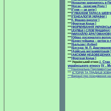
***
[Козацтво зародилось в Пі
***
[Косак - захисник Роду ]
***
[Гуни — це анти ]
***
[ГУМАНІЗМ ТАРАСА ШЕВЧ
***
[ГЕНЕАЛОГІЯ УКРАЇНИ ]
***
[І. Франко-індолог ]
***
[Фортеця Кодак ]
***
[ФОРМУВАННЯ УКРАЇНСЬК
***
[ДУЛІБИ І СЛОВ’ЯНЩИНА]
***
[МИХАЙЛО ДРАГОМАНОВ]
***
[Образ досконалого волод
***
[Берестейщина – регiон в л
***
[Бальзак і Дубно]
***
[Беседа: M. П. Драгоманов 
***
[Арійська метацивілізація 
***
[АКСІОМИ НЕДОВЕДЕНИХ 
***
[Фортеця Кодак ]
І. Стан
***
Український етнос.
українського етносу
IV
.
Мо
***Національна Парламентська бібліотек
***
ІСТОРІЯ ТА ТРАДИЦІЇ ЗОВН
***Варіації про походження назв