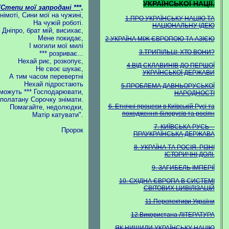
УКРАЇНСЬКОЇ НАЦІЇ.
"Степи мої запродані ***,
німоті, Сини мої на чужині,
1.ПРО УКРАЇНСЬКУ НАЦІЮ ТА
На чужій роботі.
НАЦІОНАЛЬНУ ІДЕЮ
Дніпро, брат мій, висихає,
Мене покидає,
2.УКРАЇНА МІЖ ЄВРОПОЮ ТА АЗІЄЮ
І могили мої милі
3.ТРИПІЛЬЦІ: ХТО ВОНИ?
*** розриває...
Нехай риє, розкопує,
4.ВІД СКЛАВИНІВ ДО ПЕРШОЇ
Не своє шукає,
УКРАЇНСЬКОЇ ДЕРЖАВИ
А тим часом перевертні
Нехай підростають
5.ПРОБЛЕМА ДАВНЬОРУСЬКОЇ
можуть *** Господарювати,
НАРОДНОСТІ
 полатану Сорочку знімати.
6. Етнічні процеси в Київській Русі та
Помагайте, недолюдки,
походження білорусів та росіян
Матір катувати".
7. КИЇВСЬКА РУСЬ --
Пророк
ПРАУКРАЇНСЬКА ДЕРЖАВА
8. УКРАЇНА ТА РОСІЯ. РІЗНІ
ІСТОРИЧНІ ДОЛІ.
9. ЗАГИБЕЛЬ ІМПЕРІЇ
10. СХІДНА ЄВРОПА В СИСТЕМІ
СВІТОВИХ ЦИВІЛІЗАЦІЙ
11.Перспективи України
12.Використана ЛІТЕРАТУРА
ЯК НИЩИЛИ УКРАЇНСЬКУ НАЦІЮ