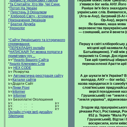
Першим божеством трипільськи
*
Древність Українських Говорів
з’явився бог неба АНУ. Його
*
Та Спитайте: Хто Ми, Чиї Сини.
Раніше ім’я бога знаходи
*
Потоп На Україні
українських слів. Виявилося,
*
Перстень З Оріхалком
(Ата-м-Ану), багряний (б-Аг-
*
Хлібороб Світу - Історичне
Ор-Ану), верете
Призначення Українців
Як бачимо, наша мова 
*
Братня Дружба
верховенства праукраїнських
*
Хронолог
— соняшний, анти й венети (в
*
Сайти Українського та історичного
Першу в світі хліборобську д
спрямування.
місцеві арії називали 
*
ПЕРЕКЛАДАЧ онлайн
Батьківщиною). У ній між 
*
НАТИСКАЙ! Тут можна пограти в
першоміста Сонця. Дослідник
примітивну гру ...
Там арії-трипільці збира
*
Аналіз Вашого Сайта
перенаселеної Аратти арії
*
Аналіз Ключових Слів
HEX CODE
Розкрутка
А де шукати ім’я України? 
Автоматична реєстрація сайту
володар, АНУ — бог неба).
Каталог сайтів
назва народилася із самобутнь
Додати Сайт
слов’янських придунайськи
Лінки Різні
версії походження наз
Informer
Грушевський) і не “земля 
Informer
“земля украяна”, відмежована
Безоплатні Оголошення
Згодом від праукраїнськог
річками Рост, Роставиця, Ро
Онлайн студія веб-дизайну
852 р. Термін “Мала Ру
Siteimage
Грушевський). Відтак 
воскресили, коли київ