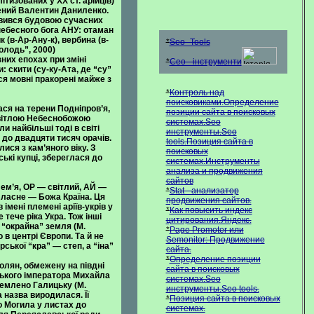
тизованих у XX ст. арійців)
чений Валентин Даниленко.
авився будовою сучасних
 небесного бога АНУ: отаман
к (в-Ар-Ану-к), вербина (в-
*
Seo- Tools
Молодь”, 2000)
них епохах при зміні
*
Сео - інструменти
 скити (су-ку-Ата, де “су”
ися мовні пракорені майже з
*
Контроль над
поисковиками.Определение
ася на терени Подніпров’я,
позиции сайта в поисковых
 Світлою Небеснобожою
системах.Seo
и найбільші тоді в світі
инструменты.Seo
 до двадцяти тисяч орачів.
tools.Позиция сайта в
ися з кам’яного віку. З
поисковых
ькі купці, збереглася до
системах.Инструменты
анализа и продвижения
сайтов
лем’я, ОР — світлий, АЙ —
*
Stat - анализатор
Власне — Божа Країна. Ця
продвижения сайтов.
імені племені аріїв-укрів у
*
Как повысить индекс
тече ріка Укра. Тож інші
цитирования.Яндекс.
 “окрайна” земля (М.
*
Page Promoter или
в центрі Європи. Та й не
Semonitor: Продвижение
ської “кра” — степ, а “іна”
сайта.
*
Определение позиции
олян, обмежену на півдні
сайта в поисковых
йського імператора Михайла
системах.Seo
кремлено Галицьку (М.
инструменты.Seo tools.
назва виродилася. Її
*
Позиция сайта в поисковых
о Могила у листах до
системах.