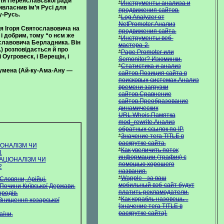
сля Переяславської ради
*
Инструменты анализа и
ивласнив ім’я Русі для
продвижения сайтов.
у-Русь.
*
Log Analyzer от
NetPromoter:Анализ
язя Ігоря Святославовича на
продвижения сайта.
і добрим, тому “о нєм же
*
Инструменты веб-
иславовича Берладника. Він
мастера-2.
) розповідається й про
*
Page Promoter или
Оугровеск, і Верещін, і
Semonitor? Изюминки.
*
Статистика и анализ
кумена (Ай-ку-Ама-Ану —
сайтов.Позиция сайта в
поисковых системах.Анализ
времени загрузки
сайтов.Сравнение
сайтов.Преобразование
динамических
URL.Whois.Памятка
mod_rewrite.Анализ
обратных ссылок по IP.
*
Значение тега TITLE в
раскрутке сайта.
ІОНАЛІЗМ ЧИ
*
Как увеличить поток
1
информации (трафик) с
НАЦІОНАЛІЗМ ЧИ
помощью хорошего
2
названия.
*
Wapple - за ваш
 Словяни, Арійці.
мобильный вэб-сайт будут
 Почини Київської Держави.
платить рекламодатели.
ородів.
*
Как корабль назовешь...
Знищення хозарської
[значение тега TITLE в
раскрутке сайта].
аїни.