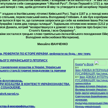
увався “митрополитом Київським, Галицьким і всея Малої Росії”. А вже пі
 титулували себе самодержцями “і Малой Русі”. Петро Перший із 1721 р. пр
кої імперії з тим, щоби доточити їй віку та утвердити в ній загарбану Україн
згадано в Іпатіївському літописі Київської Русі. Тоді в 1187 р. у поході кн
о спільник, переяславський князь Володимир Глібович. А він був хоробрим 
м ішлося й про те, що галичани запросили до себе на княжіння Івана Рост
Оукрайнє і взяв два города галицькі”. Тодішньою літописною мовою (1212 р.
зя Данила, котрий “возвратівшеуся к домові і єха з братом пріз Берестен і 
Столп’є Камов, і всю Оукраіноу”.
аїни зосталося грецьке слово трипільсько-пелазгійського походження Ой
Володіння небеснобожої Материзни).
Михайло ІВАНЧЕНКО
, РЕФЕРАТИ ПО ІСТОРІЇ УКРАЇНИ, реферати на будь - яку тему.
НЬОГО УКРАЇНСЬКОГО ЛІТОПИСУ.
Книги
*
e-Book
становлення козацтва в Україні. Українське
Іван ДЗЮБА ІНТЕРНАЦ
ьного стану.Історичні передумови та причини
РУСИФІКАЦІЯ Частина
Іван ДЗЮБА ІНТЕР
.
РУСИФІКАЦІЯ Частина
н-флотоводець.
raznoe.h18.ru
РИ КОЗАЦТВА В КОНТЕКСТІ УКРАЇНОЗНАВСТВА.
Велика Історія України:
A COSAQUERIE.
Велика Історія України:
Київ, мати українських г
akvit.narod.ru
.
Святослав Завойовник:
держави.
Культура поганської Укр
ства й москвофільства..
Кінець українізації.