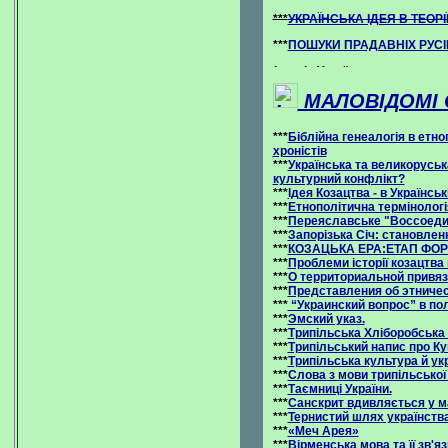
***
УКРАЇНСЬКА ІДЕЯ В ТЕОРІ
***
ПОШУКИ ПРАДАВНІХ РУСІВ:
МАЛОВІДОМІ С
***
Біблійна генеалогія в етн
хроністів
***
Українська та великоруська
культурний конфлікт?
***
Ідея Козацтва - в Українськ
***
Етнополітична термінологія
***
Переяславське "Воссоеди
***
Запорізька Січ: становлен
***
КОЗАЦЬКА ЕРА:ЕТАП ФО
***
Проблеми історії козацтва
***
О территориальной привяз
***
Представления об этниче
***
“Украинский вопрос” в по
***
Эмский указ.
***
Трипільська Хліборобська 
***
Трипільський напис про К
***
Трипільська культура й ук
***
Слова з мови трипільсько
***
Таємниці України.
***
Санскрит вдивляється у м
***
Тернистий шлях українств
***
«Меч Арея»
***
Вірменська мова та її зв'