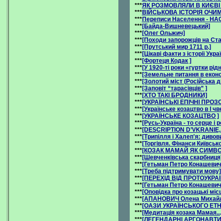
***
ЯК РОЗМОВЛЯЛИ В КИЄВІ
***
ВIЙСЬКОВА IСТОРIЯ ОЧИ
***
Переписи Населення - НА
***
[Байда-Вишневецький]
***
[Олег Ольжич]
***
[Походи запорожців на Ст
***
[Прутський мир 1711 р.]
***
[Цікаві факти з історії Укра
***
[Фортеця Кодак ]
***
[У 1920-тi роки «гуртки рі
***
[Земельне питання в екон
***
[Золотий міст (Російська д
***
[Заповіт “тарасівців” ]
***
[ХТО ТАКІ БРОДНИКИ]
***
[УКРАЇНСЬКІ ЕПІЧНІ ПРОЗ
***
[Українське козацтво в І чве
***
[УКРАЇНСЬКЕ КОЗАЦТВО ]
***
[Русь-Україна - то серце і 
***
[DESCRIPTION D’VKRANIE, P
***
[Трипілля і Халеп'я: дивов
***
[Торгівля. Фінанси Київськ
***
[КОЗАК МАМАЙ ЯК СИМВОЛ
***
[Шевченківська скарбниця
***
[Гетьман Петро Конашевич
***
[Треба підтримувати мову]
***
[ПЕРЕХІД ВІД ПРОТОУКРА
***
[Гетьман Петро Конашевич
***
[Оповідка про козацькі міс
***
[АПАНОВИЧ Олена Михайл
***
[ОАЗИ УКРАЇНСЬКОГО ЕТН
***
[Медитація козака Мамая...
***
[ЛЕГЕНДАРНІ АРГОНАВТИ