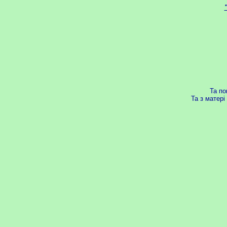
Та по
Та з матері