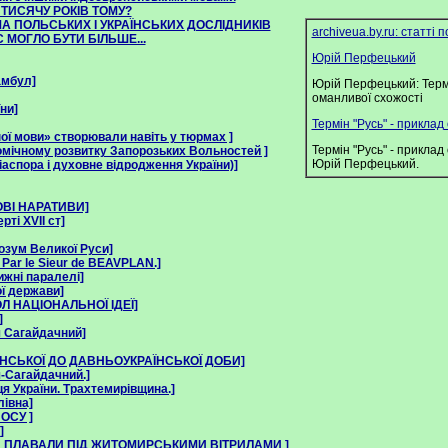
 ТИСЯЧУ РОКІВ ТОМУ?
МА ПОЛЬСЬКИX I УКРАЇНСЬКИX ДОСЛIДНИКIВ
archiveua.by.ru: статті п
С МОГЛО БУТИ БІЛЬШЕ...
Юрій Перфецький
амбул]
Юрій Перфецький: Термі
оманливої схожості
їни]
Термін "Русь" - приклад
дної мови» створювали навіть у тюрмах ]
Термін "Русь" - приклад
омічному розвитку Запорозьких Вольностей ]
Юрій Перфецький.
іаспора і духовне відродження України)]
ОВІ НАРАТИВИ]
рті ХVII ст]
розум Великої Руси]
ar le Sieur de BEAVPLAN.]
ижні паралелі]
ої держави]
 НАЦІОНАЛЬНОЇ ІДЕЇ]
]
 Сагайдачний]
ЇНСЬКОЇ ДО ДАВНЬОУКРАЇНСЬКОЇ ДОБИ]
-Сагайдачний.]
ця України. Трахтемирівщина.]
івна]
ОСУ ]
]
 ПЛАВАЛИ ПІД ЖИТОМИРСЬКИМИ ВІТРИЛАМИ ]