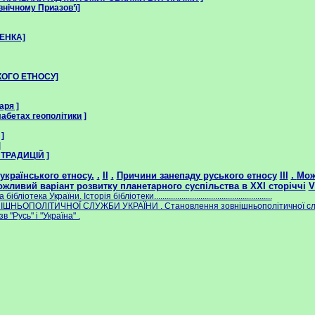
внічному Приазов’ї]
ЕНКА]
ОГО EТНОСУ]
аря ]
абетах геополiтики ]
]
]
ТРАДИЦІЙ ]
 українського етносу.
.
ІІ
.
Причини занепаду руського етносу
ІІІ
.
Мож
жливий варіант розвитку планетарного суспільства в ХХІ сторіччі
а України. Історія бібліотеки........................................................
ІШНЬОПОЛІТИЧНОЇ СЛУЖБИ УКРАЇНИ . Становлення зовнішньополітичної слу
 "Русь" і "Україна" .