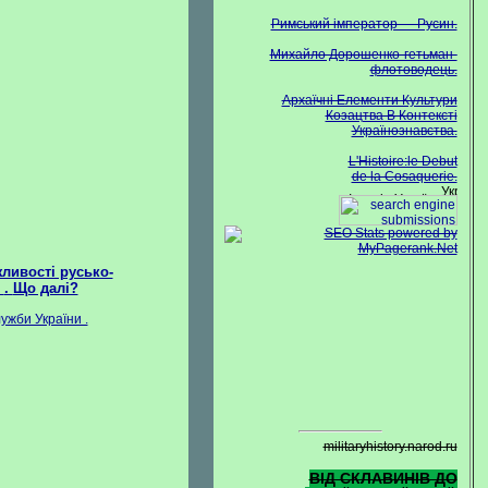
Римський імператор — Русин.
Михайло Дорошенко-гетьман-
флотоводець.
Архаїчні Елементи Культури
Козацтва В Контексті
Українознавства.
L'Histoire:le Debut
de la Cosaquerie.
ливості русько-
V
.
Що далі?
жби України .
militaryhistory.narod.ru
ВІД СКЛАВИНІВ ДО