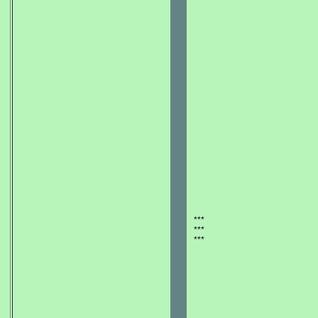
***
***
***