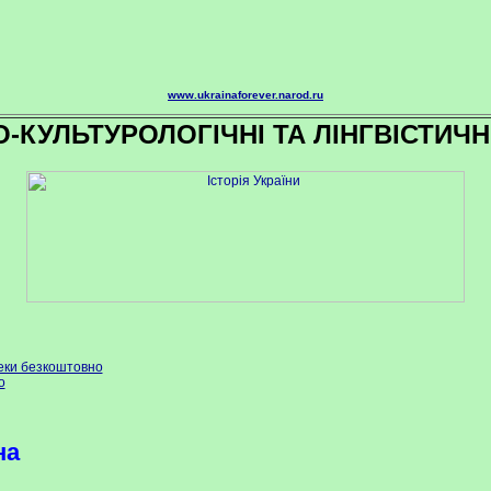
www.ukrainaforever.narod.ru
О-КУЛЬТУРОЛОГІЧНІ ТА ЛІНГВІСТИЧН
теки безкоштовно
о
на