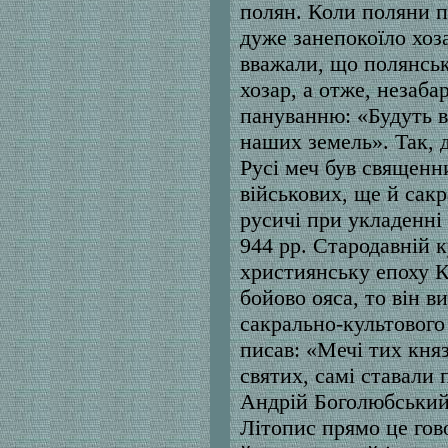
полян. Коли поляни пр
дуже занепокоїло хоз
вважали, що полянсь
хозар, а отже, незаба
пануванню: «Будуть во
наших земель». Так, д
Русі меч був священн
військових, ще й сакр
русичі при укладенні 
944 рр. Стародавній к
християнську епоху К
бойово ояса, то він в
сакрально-культового
писав: «Мечі тих княз
святих, самі ставали 
Андрій Боголюбський 
Літопис прямо це гов