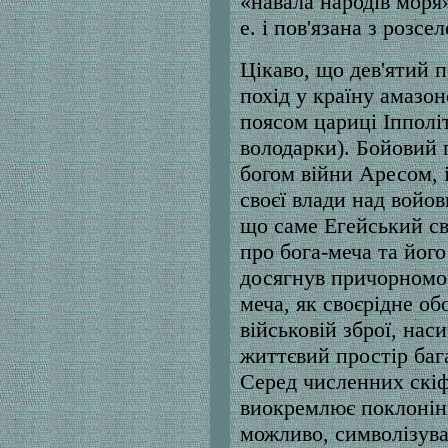
«навала народів моря»
е. і пов'язана з розс
Цікаво, що дев'ятий 
похід у країну амазо
поясом цариці Іпполі
володарки). Бойовий 
богом війни Аресом, 
своєї влади над войо
що саме Егейський св
про бога-меча та йог
досягнув причорномор
меча, як своєрідне о
військовій зброї, нас
життєвий простір баг
Серед численних скіф
виокремлює поклонінн
можливо, символізува