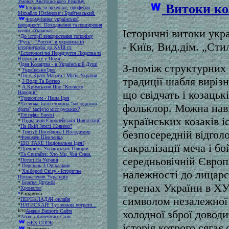
Умовах Австрійського Режиму.
Витоки ко
Історик та археолог, професор
Михайло Юліанович Брайчевський.
Формування української
народності. Походження та поширення
Історичні витоки укр
назви «Україна».
*
До історії використання топоніму
“Русь”, “Россія” в українській
- Київ, Вид.дім. „Стил
історіографії до XVIII ст.
*
Есхатологічні Передчуття Людства та
Відбиття їх у Поезії
*
Ідея Козацтва - в Українській Душі
З-поміж структурних 
*
Українська Ідея
*
Гог в Краю Магога і Місія України
традиції шабля виріз
*
З Води Та Вогню
*
А.Кримський Про "Колиску
що свідчать і козацьк
Народів"
*
Триполізм - Наша Ідея
*
Чи може бути столиця "молодшого
фольклор. Можна наві
брата" матір'ю міст руських?
*
Епітафія Енеєві
українських козаків і
*
Підвалини Європейської Цивілізації
*
На Якій Землі Живемо?
безпосередній відголо
*
Тризуб Посейдона І Володимир
*
Феномен Шевченка
*
ЩО ТАКЕ Національна Ідея?
сакралізації меча і б
*
Древність Українських Говорів
*
Та Спитайте: Хто Ми, Чиї Сини.
середньовічній Європі
*
Потоп На Україні
*
Перстень З Оріхалком
*
Хлібороб Світу - Історичне
належності до лицарсь
Призначення Українців
*
Братня Дружба
теренах України в ХУ
*
Хронолог
*
Раскрутка
символом незалежної 
*
ПЕРЕКЛАДАЧ онлайн
*
НАТИСКАЙ! Тут можна пограти...
Аналіз Вашого Сайта
холодної зброї довод
*
Аналіз Ключових Слів
HEX CODE
історія котрого сяга
Розкрутка