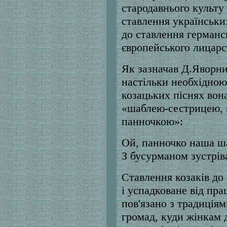
стародавнього культу
ставлення українських
до ставлення германсь
європейського лицарс
Як зазначав Д.Яворни
настільки необхідною
козацьких піснях вон
«шаблею-сестрицею, 
панночкою»:
Ой, панночко наша ш
З бусурманом зустріва
Ставлення козаків до 
і успадковане від пра
пов'язано з традиціям
громад, куди жінкам 