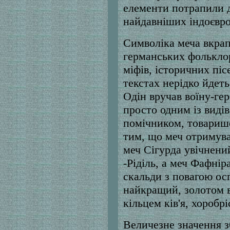
елементи потрапили 
найдавніших індоєвропе
Символіка меча вкрап
германських фольклор
міфів, історичних пі
текстах нерідко йдеть
Одін вручав воїну-ге
просто одним із виді
помічником, товариш
тим, що меч отримував
меч Сігурда увічнений
-Ріділь, а меч Фафніра
скальди з повагою ос
найкращий, золотом в
кільцем ків'я, хоробрі
Величезне значення з