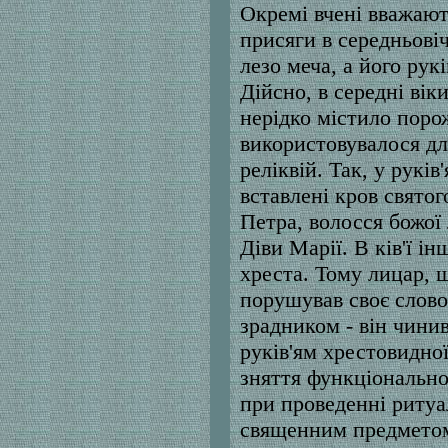
Окремі вчені вважают
присяги в середньовіч
лезо меча, а його рукі
Дійсно, в середні вік
нерідко містило поро
використовувалося дл
реліквій. Так, у рукі
вставлені кров святог
Петра, волосся божої
Діви Марії. В ків'ї ін
хреста. Тому лицар, щ
порушував своє слово
зрадником - він чинив
руків'ям хрестовидно
зняття функціонально
при проведенні ритуа
священним предметом.