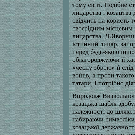
тому світі. Подібне с
лицарства і козацтва
свідчить на користь т
своєрідним місцевим 
лицарства. Д.Яворниц
істинний лицар, запо
перед будь-якою інш
облагороджуючи її ха
«чесну зброю» її слід
воїнів, а проти таког
татари, і потрібно ді
Впродовж Визвольної 
козацька шабля здобу
належності до шляхет
набираючи символіки 
козацької державності
іноземному послу, що