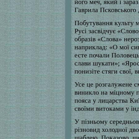
його меч, який і зара
Гаврила Псковського 
Побутування культу м
Русі засвідчує «Слово
образів «Слова» неро
наприклад: «О мої син
есте почали Половець
слави шукати»; «Ярос
понизіте стяги свої, в
Усе це розгалужене с
виникло на міцному п
пояса у лицарства Киї
своїми витоками у ін
У пізньому середньов
різновид холодної дво
шаблею. Показово, що