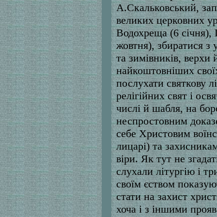
А.Скальковський, зап
великих церковних ур
Водохреща (6 січня),
жовтня), збиратися з 
та зимівників, верхи 
найкоштовніших своїх
послухати святкову л
релігійних свят і осв
числі й шабля, на бор
неспростовним доказ
себе Христовим воїнс
лицарі) та захисника
віри. Як тут не згада
слухали літургію і тр
своїм єством показую
стати на захист христ
хоча і з іншими прояв