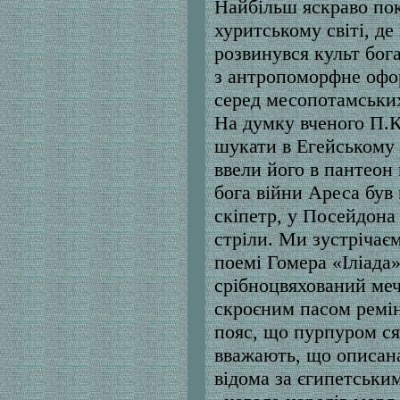
Найбільш яскраво пок
хуритському світі, де 
розвинувся культ бога
з антропоморфне офо
серед месопотамських 
На думку вченого П.К
шукати в Егейському с
ввели його в пантеон
бога війни Ареса був м
скіпетр, у Посейдона 
стріли. Ми зустрічає
поемі Гомера «Іліада»
срібноцвяхований меч 
скроєним пасом ремін
пояс, що пурпуром ся
вважають, що описана
відома за єгипетськ