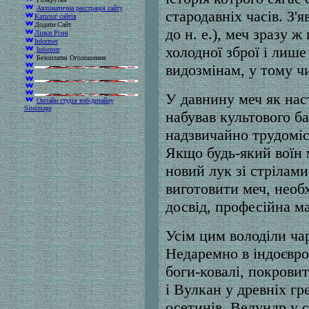
Автоматична реєстрація сайту
стародавніх часів. З'я
Каталог сайтів
Додати Сайт
до н. е.), меч зразу ж
Лінки Різні
Informer
холодної зброї і лише
Informer
Безоплатні Оголошення
видозмінам, у тому чи
У давнину меч як нас
Онлайн студія веб-дизайну
Siteimage
набував культового б
надзвичайно трудоміс
Якщо будь-який воїн 
новий лук зі стрілами
виготовити меч, необх
досвід, професійна м
Усім цим володіли ча
Недаремно в індоєвро
боги-ковалі, покровит
і Вулкан у древніх гр
осетинів, Велундр у 