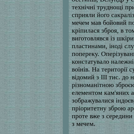
технічні труднощі пр
сприяли його сакраліз
мечем мав бойовий по
кріпилася зброя, в то
виготовлявся із шкір
пластинами, іноді слу
попереку. Оперізуван
констатувало належні
воїнів. На території 
відомий з III тис. до 
різноманітною зброєю
елементом кам'яних 
зображувалися індоєвр
пріоритетну зброю арі
проте вже з середини 
з мечем.