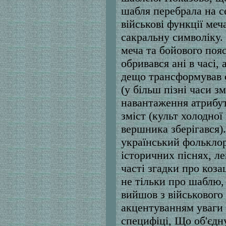
шабля перебрала на с
військові функції меч
сакральну символіку.
меча та бойового поя
обривався ані в часі, 
дещо трансформував 
(у більш пізні часи 
навантаження атрибут
зміст (культ холодної
вершника зберігався)
український фолькло
історичних піснях, ле
часті згадки про коза
не тільки про шаблю, 
вийшов з військового
акцентуванням уваги н
специфіці, Що об'єдн