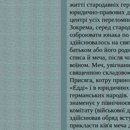
житті стародавніх гер
юридично-правових до
центрі усіх переломн
Зокрема, серед старод
озброювати юнака по 
здійснювалось на свя
батьком або його род
списа й меча, після ч
воїном. Меч, увігнани
священною складовою
Присяга, котру принос
«Едді» і в юридичних
германських народів. 
знаменує у північноє
комітату (військової 
здійснював обряд вст
прикласти ків'я меча