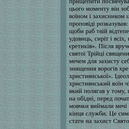
прищепити посвячуван
цього моменту він зо
воїном і захисником 
проповіді розказував:
щоби раб твій відтеп
удовиць, сиріт і всіх,
єретиків». Після вруч
святої Трійці священ
мечем для захисту себ
знищення ворогів хре
християнської». Ідеол
християнський воїн чі
який полягав у тому, 
на обідні, перед поча
мовчки виймали мечі 
кінця служби. Це сим
стати на захист Свято