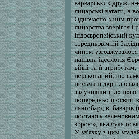
варварських дружин-к
лицарські ватаги, а в
Одночасно з цим про
лицарства зберігся і 
індоєвропейський куль
середньовічній Захід
чином узгоджувалося 
панівна ідеологія Єв
війні та її атрибутам,
переконаний, що саме
письма підкріплювало
залучивши її до нової
попередньо її освяти
лангобардів, баварів
постають велемовним
зброю», яка була освя
У зв'язку з цим згад