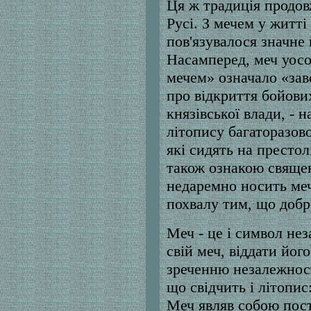
Ця ж традиція продов
Русі. З мечем у житті
пов'язувалося значне 
Насамперед, меч уосо
мечем» означало «зав
про відкриття бойови
князівської влади, - 
літопису багаторазово
які сидять на престол
також ознакою священ
недаремно носить меч
похвалу тим, що добр
Меч - це і символ нез
свій меч, віддати йог
зреченню незалежност
що свідчить і літопис
Меч являв собою пос