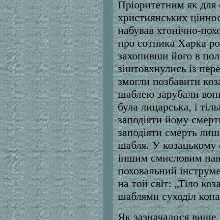
Пріоритетним як для о
християнських цінност
набував хтонічно-пох
про сотника Харка ро
захопивши його в пол
зіштовхнулись із пере
змогли позбавити коз
шаблею зарубали вон
була лицарська, і тіл
заподіяти йому смерт
заподіяти смерть лиш
шабля. У козацькому е
іншим смисловим нав
поховальний інструме
на той світ: „Тіло ко
шаблями суходіл копа
Як зазначалося вище,