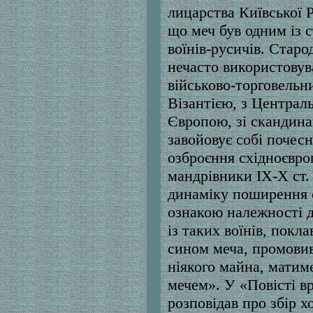
лицарства Київської Р
що меч був одним із 
воїнів-русичів. Старод
нечасто використовув
військово-торговельни
Візантією, з Централ
Європою, зі скандина
завойовує собі почес
озброєння східноєвро
мандрівники ІХ-Х ст.
динаміку поширення се
ознакою належності д
із таких воїнів, пок
сином меча, промови
ніякого майна, матим
мечем». У «Повісті в
розповідав про збір 