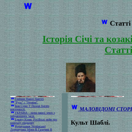
Статті 
Історія Січі та коза
Статті
Глибини Нашої Пам'яті
"Русь" і "Україна".
Іван Сірко У Полоні Багато
МАЛОВІДОМІ СТОРІ
векторності.
УКРАЇНА – назва нашої землі з
найдавнішніх часів.
Едвард Кінан. Російські міфи про
Культ Шаблі.
київську спадщину
Формування Української
Літературної Мови В Галичині В