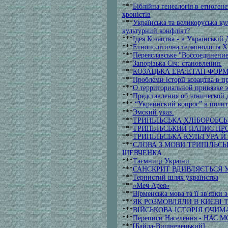
***
Біблійна генеалогія в етноген
хроністів
***
Українська та великоруська ку
культурний конфлікт?
***
Ідея Козацтва - в Українській
***
Етнополітична термінологія X
***
Переяславське "Воссоединение
***
Запорізька Січ: становлення.
***
КОЗАЦЬКА ЕРА:ЕТАП ФОР
***
Проблеми історії козацтва в 
***
О территориальной привязке 
***
Представления об этнической
***
“Украинский вопрос” в полит
***
Эмский указ.
***
ТРИПІЛЬСЬКА ХЛІБОРОБСЬ
***
ТРИПІЛЬСЬКИЙ НАПИС ПР
***
ТРИПІЛЬСЬКА КУЛЬТУРА Й
***
СЛОВА З МОВИ ТРИПІЛЬСЬК
ШЕВЧЕНКА
***
Таємниці України.
***
САНСКРИТ ВДИВЛЯЄТЬСЯ У
***
Тернистий шлях українства
***
«Меч Арея»
***
Вірменська мова та її зв'язк
***
ЯК РОЗМОВЛЯЛИ В КИЄВІ 
***
ВIЙСЬКОВА IСТОРIЯ ОЧИМ
***
Переписи Населення - НАС 
***
[Байда-Вишневецький]