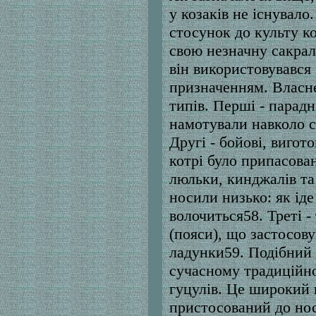
у козаків не існувало
стосунок до культу ко
свою незначну сакрал
він використовувався
призначенням. Власне
типів. Перші - парадн
намотували навколо с
Другі - бойові, вигото
котрі було припасован
люльки, кинджалів та
носили низько: як іде 
волочиться58. Треті -
(пояси), що застосов
ладунки59. Подібний 
сучасному традиційно
гуцулів. Це широкий 
пристосований до нос