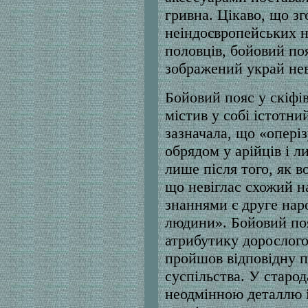
гривна. Цікаво, що зг
неіндоєвропейських н
половців, бойовий поя
зображений украй нев
Бойовий пояс у скіфів
містив у собі істотни
зазначала, що «опері
обрядом у арійців і л
лише після того, як в
що невіглас схожий н
знаннями є друге нар
людини». Бойовий поя
атрибутику дорослого
пройшов відповідну п
суспільства. У старод
неодмінною деталлю ін