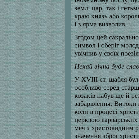
землі цар, так і гет
краю князь або король
і з ярма визволив.
Згодом цей сакрально
символ і оберіг молод
увічнив у своїх поезі
Нехай вічна буде сла
У XVIII ст. шабля бул
особливо серед старш
козаків набув ще й ре
забарвлення. Витоки ц
коли в процесі христи
церквою варварських
меч з хрестовидним р
значення зброї христ