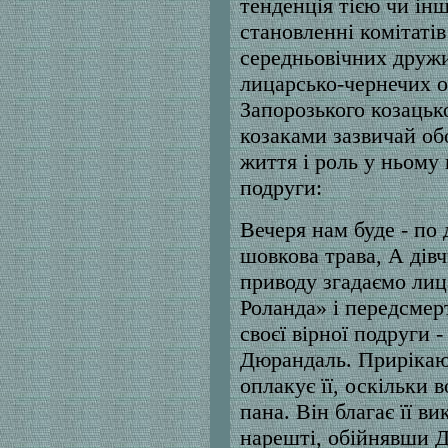
тенденція тією чи ін
становленні комітаті
середньовічних дружи
лицарсько-чернечих о
Запорозького козацьк
козаками зазвичай о
життя і роль у ньому 
подруги:
Вечеря нам буде - по д
шовкова трава, А дівч
приводу згадаємо лиц
Роланда» і передсмер
своєї вірної подруги 
Дюрандаль. Прирікаюч
оплакує її, оскільки 
пана. Він благає її в
нарешті, обійнявши Дю