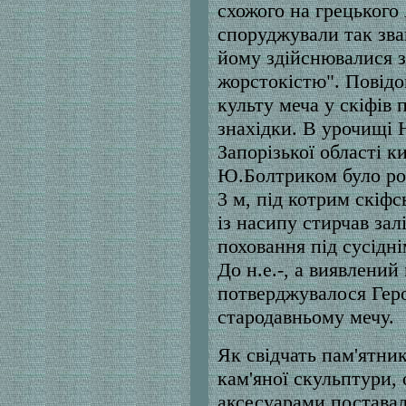
схожого на грецького
споруджували так зва
йому здійснювалися 
жорстокістю". Повідо
культу меча у скіфів 
знахідки. В урочищі 
Запорізької області к
Ю.Болтриком було ро
3 м, під котрим скіфс
із насипу стирчав зал
поховання під сусідн
До н.е.-, а виявлений 
потверджувалося Гер
стародавньому мечу.
Як свідчать пам'ятни
кам'яної скульптури, 
аксесуарами поставал