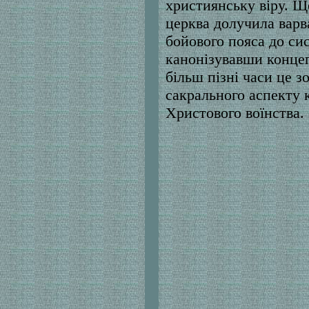
християнську віру. Щ
церква долучила варва
бойового пояса до си
канонізувавши концеп
більш пізні часи це з
сакрального аспекту к
Христового воїнства.