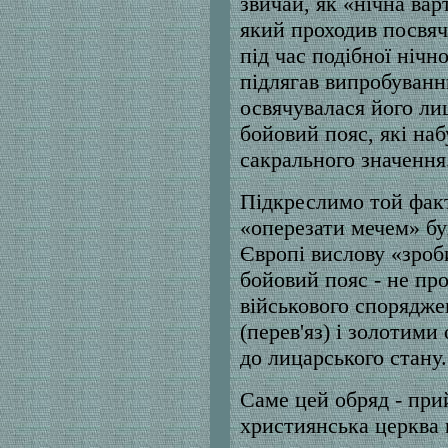
звичай, як «нічна вар
який проходив посвяч
під час подібної нічн
підлягав випробуванн
освячувалася його лиц
бойовий пояс, які на
сакрального значення
Підкреслимо той фак
«оперезати мечем» бу
Європі вислову «зроб
бойовий пояс - не про
військового спорядже
(перев'яз) і золотими
до лицарського стану.
Саме цей обряд - при
християнська церква 