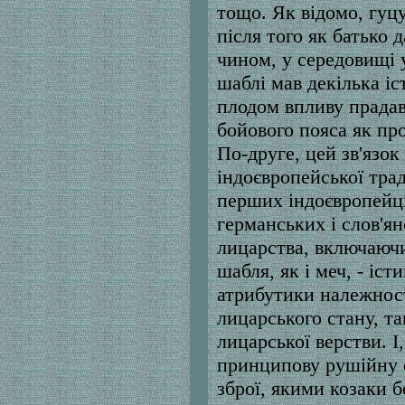
тощо. Як відомо, гуц
після того як батько 
чином, у середовищі 
шаблі мав декілька іс
плодом впливу прадав
бойового пояса як про
По-друге, цей зв'язо
індоєвропейської трад
перших індоєвропейців
германських і слов'я
лицарства, включаючи
шабля, як і меч, - іс
атрибутики належност
лицарського стану, та
лицарської верстви. І
принципову рушійну с
зброї, якими козаки 