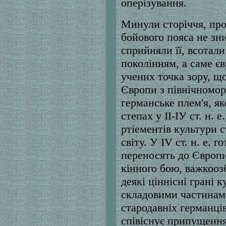
оперізування.
Минули сторіччя, прот
бойового пояса не зн
сприйняли її, всотали
поколінням, а саме є
учених точка зору, щ
Європи з північномор
германське плем'я, я
степах у ІІ-ІУ ст. н. 
ртіементів культури 
світу. У IV ст. н. е. 
переносять до Європи
кінного бою, важкоозб
деякі ціннісні грані к
складовими частинами
стародавніх германців
співіснує припущення