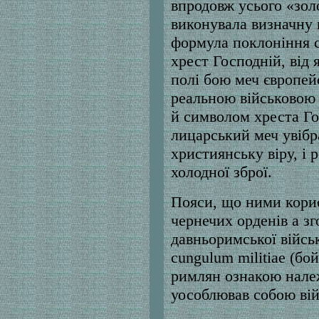
впродовж усього «зол
виконувала визначну 
формула поклоніння с
хрест Господній, від 
полі бою меч європей
реальною військовою з
й символом хреста Го
лицарський меч увібра
християнську віру, і 
холодної зброї.
Пояси, що ними кори
чернечих орденів а зг
давньоримської війсь
cungulum militiae (бо
римлян ознакою належ
уособлював собою вій