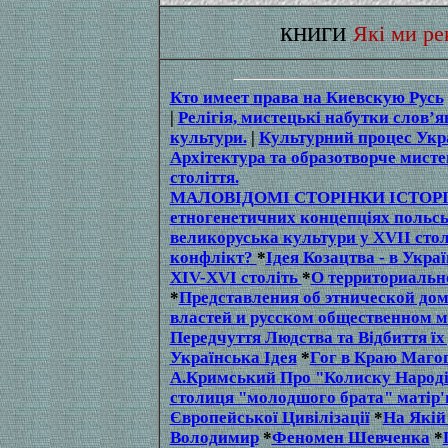
книги
Які ми р
Кто имеет права на Киевскую Русь
|
Релігія, мистецькі набутки слов’я
культури.
|
Культурний процес Укра
Архітектура та образотворче мисте
століття.
МАЛОВІДОМІ СТОРІНКИ ІСТОРІ
етногенетичних концепціях польсь
великоруська культури у XVII стол
конфлікт?
*
Ідея Козацтва - в Укра
XIV-XVI століть
*
О территориальн
*
Представления об этнической д
властей и русском общественном м
Передчуття Людства та Відбиття їх 
Українська Ідея
*
Гог в Краю Магог
А.Кримський Про "Колиску Народ
столиця "молодшого брата" матір'
Європейської Цивілізації
*
На Якій
Володимир
*
Феномен Шевченка
*