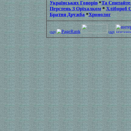
Українських Говорів
*
Та Спитайте:
Перстень З Оріхалком
*
Хлібороб С
Братня Дружба
*
Хронолог
[AD]
[AD]