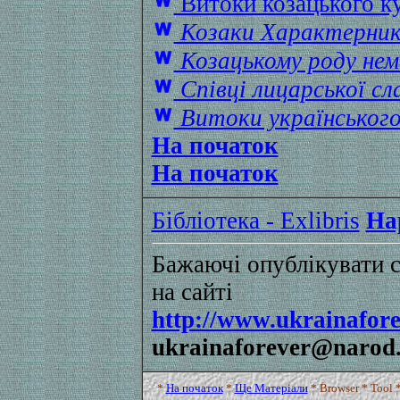
Витоки козацького к
Козаки Характерник
Козацькому роду нем
Співці лицарської сл
Витоки українськог
На початок
На початок
Бібліотека - Exlibris
Нар
Бажаючі опублікувати св
на сайті
http://www.ukrainafore
ukrainaforever@narod.
*
На початок
*
Ще Матеріали
*
Browser
*
Tool