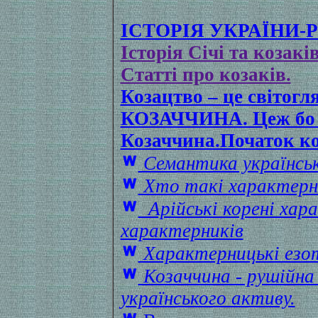
ІСТОРІЯ УКРАЇНИ-РУ
Історія Січі та козакі
Статті про козаків.
Козацтво – це світог
КОЗАЧЧИНА. Цеж бо те
Козаччина.Початок ко
Семантика українсь
Хто такі характерн
Арійські корені ха
характерників
Характерницькі езо
Козаччина - рушійна 
українського активу.