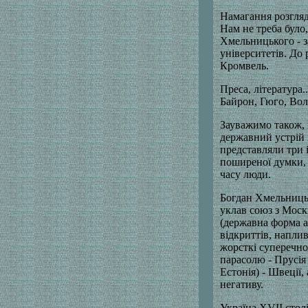
Намагання розгляд
Нам не треба було
Хмельницького - з
університетів. До 
Кромвель.
Преса, література.
Байрон, Гюго, Вол
Зауважимо також, 
державний устрій 
представляли три і
поширеної думки, 
часу люди.
Богдан Хмельницьк
уклав союз з Моск
(державна форма а
відкриттів, наплив
жорсткі суперечно
парасолю - Прусія 
Естонія) - Швеції
негативу.
Україна ХVІІ столі