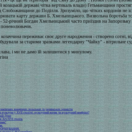
ій козацькій державі чітка вертикаль влади) Гетьманщини простяг
 Слобожанщини до Поділля. Зрозуміло, що чітких кордонів не іс
орювати карту держави Б. Хмельницького. Визвольна боротьба точ
 - 52-річний Богдан Хмельницький часто приїздив на Запорозьку 
 поневолювачів.
козаччина переживає своє друге народження - створено сотні, ві
збудували за старими зразками легендарну "Чайку" - вітрильне су
слава, і ми не дамо їй залишитися у минулому.
гіна
огенетичних концепціях польських та українських хроністів
а культури у XVII столітті: культурний вплив чи культурний конфлікт?
ькій Душі
ія XIV-XVI століть
ение"
ня.
ФОРМУВАННЯ.
а в працях С.М.Соловйова.