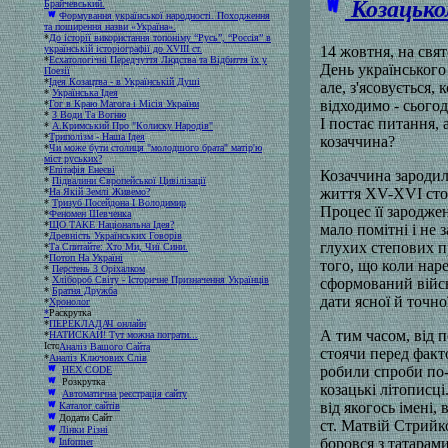
Козацьком
Брайчевський.
Формування української народності. Походження
та поширення назви «Україна».
*
До історії використання топоніму “Русь”, “Россія” в
українській історіографії до XVIII ст.
14 жовтня, на свя
*
Есхатологічні Передчуття Людства та Відбиття їх у
День українського 
Поезії
*
Ідея Козацтва - в Українській Душі
але, з'ясовується, 
*
Українська Ідея
відходимо - сього
*
Гог в Краю Магога і Місія України
*
З Води Та Вогню
І постає питання, 
*
А.Кримський Про "Колиску Народів"
*
Триполізм - Наша Ідея
козаччина?
*
Чи може бути столиця "молодшого брата" матір'ю
міст руських?
*
Епітафія Енеєві
Козаччина зародил
*
Підвалини Європейської Цивілізації
життя XV-XVI стол
*
На Якій Землі Живемо?
*
Тризуб Посейдона І Володимир
Процес її зародже
*
Феномен Шевченка
*
ЩО ТАКЕ Національна Ідея?
мало помітні і не 
*
Древність Українських Говорів
глухих степових п
*
Та Спитайте: Хто Ми, Чиї Сини.
*
Потоп На Україні
того, що коли нар
*
Перстень З Оріхалком
*
Хлібороб Світу - Історичне Призначення Українців
сформований військ
*
Братня Дружба
дати ясної й точної
*
Хронолог
*
Раскрутка
*
ПЕРЕКЛАДАЧ онлайн
А тим часом, від 
*
НАТИСКАЙ! Тут можна пограти...
Аналіз Вашого Сайта
стоячи перед факто
*
Аналіз Ключових Слів
робили спроби по-с
HEX CODE
Розкрутка
козацькі літописці
Автоматична реєстрація сайту
від якогось імені
Каталог сайтів
Додати Сайт
ст. Матвій Стрийк
Лінки Різні
боровся з татарам
Informer