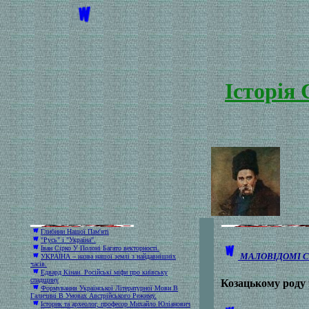
Історія 
Глибини Нашої Пам'яті
"Русь" і "Україна".
Іван Сірко У Полоні Багато векторності.
МАЛОВІДОМІ СТ
УКРАЇНА – назва нашої землі з найдавнішніх
часів.
Едвард Кінан. Російські міфи про київську
спадщину
Козацькому роду 
Формування Української Літературної Мови В
Галичині В Умовах Австрійського Режиму.
Історик та археолог, професор Михайло Юліанович