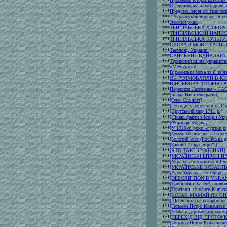
***
О территориальной привяз
***
Представления об этничес
***
“Украинский вопрос” в по
***
Эмский указ.
***
ТРИПІЛЬСЬКА ХЛІБОР
***
ТРИПІЛЬСЬКИЙ НАПИС
***
ТРИПІЛЬСЬКА КУЛЬТУ
***
СЛОВА З МОВИ ТРИПІ
***
Таємниці України.
***
САНСКРИТ ВДИВЛЯЄТЬ
***
Тернистий шлях українств
***
«Меч Арея»
***
Вірменська мова та її зв'
***
ЯК РОЗМОВЛЯЛИ В КИ
***
ВIЙСЬКОВА IСТОРIЯ 
***
Переписи Населення - 
***
[Байда-Вишневецький]
***
[Олег Ольжич]
***
[Походи запорожців на Ст
***
[Прутський мир 1711 р.]
***
[Цікаві факти з історії Укр
***
[Фортеця Кодак ]
***
[У 1920-тi роки «гуртки р
***
[Земельне питання в екон
***
[Золотий міст (Російська 
***
[Заповіт “тарасівців” ]
***
[ХТО ТАКІ БРОДНИКИ]
***
[УКРАЇНСЬКІ ЕПІЧНІ П
***
[Українське козацтво в І ч
***
[УКРАЇНСЬКЕ КОЗАЦТВ
***
[Русь-Україна - то серце і
***
[DESCRIPTION D’VKRANIE
***
[Трипілля і Халеп'я: диво
***
[Торгівля. Фінанси Київсь
***
[КОЗАК МАМАЙ ЯК СИ
***
[Шевченківська скарбниця
***
[Гетьман Петро Конашевич
***
[Треба підтримувати мову]
***
[ПЕРЕХІД ВІД ПРОТОУ
***
[Гетьман Петро Конашевич