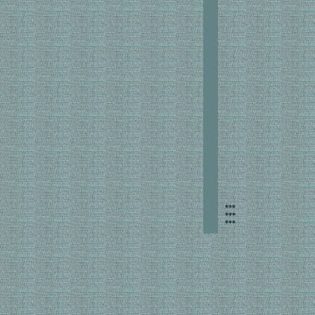
***
***
***