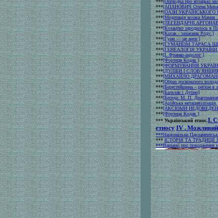
***
[Оповідка про козацькі мі
***
[АПАНОВИЧ Олена Михай
***
[ОАЗИ УКРАЇНСЬКОГО 
***
[Медитація козака Мамая..
***
[ЛЕГЕНДАРНІ АРГОНА
***
[Козацтво зародилось в П
***
[Косак - захисник Роду ]
***
[Гуни — це анти ]
***
[ГУМАНІЗМ ТАРАСА Ш
***
[ГЕНЕАЛОГІЯ УКРАЇНИ 
***
[І. Франко-індолог ]
***
[Фортеця Кодак ]
***
[ФОРМУВАННЯ УКРАЇН
***
[ДУЛІБИ І СЛОВ’ЯНЩИ
***
[МИХАЙЛО ДРАГОМАН
***
[Образ досконалого волода
***
[Берестейщина – регiон в л
***
[Бальзак і Дубно]
***
[Беседа: M. П. Драгоманов
***
[Арійська метацивілізація 
***
[АКСІОМИ НЕДОВЕДЕН
***
[Фортеця Кодак ]
І. 
***
Український етнос.
етносу
IV
.
Можливий 
***Національна Парламентська 
***
ІСТОРІЯ ТА ТРАДИЦІЇ З
***Варіації про походження на