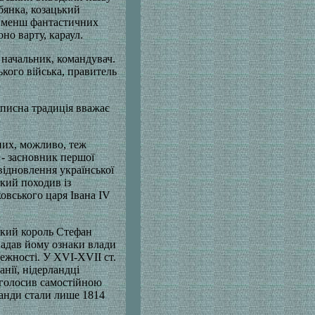
абянка, козацький
не менш фантастичних
но варту, караул.
 начальник, командувач.
ького війська, правитель
описна традиція вважає
 них, можливо, теж
 - засновник першої
відновлення української
кий походив із
овського царя Івана ІV
ький король Стефан
надав йому ознаки влади
лежності. У ХVІ-ХVІІ ст.
нії, нідерландці
оголосив самостійною
анди стали лише 1814