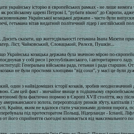
ати українську історію в європейських рамках - не лише вимога ч
, як російському цареві Петрові І, "рубати вікно" до Європи, ад
асновниками Української козацької держави - часто були випуск
речі, гетьмана вітав видатний політичний лідер і англійський по
.. Досить сказати, що життєдіяльності гетьмана Івана Мазепи при
ьтер, Ліст, Чайковський, Словацький, Рилєєв, Пушкін...
що Українська козацька держава була значною мірою по-європейс
поєднував у собі риси і республіканського, і авторитарного ладу
нституції: Генеральна військова рада, гетьман і рада старшин. От
козаки не були простими хлопцями "від сохи", у масі це були дуж
ий, один з найвідоміших історії козаків, зробив неоднозначний 
вою. Сам цей факт - звичайне явище в тодішньому європейсько
втономії була фактично нормою в Європі ХVІІ століття, яку піс
у американського золота, перерозподілу ринків збуту, капіталів і
сті. Країни, яким не вдалося стати учасниками діління пирога, п
перебувала під протекторатом Польщі, Нідерланди - Іспанії, Ліфл
, а от його сприйняття сьогодні коливається від максимального п
ття - це ще не територія "від Сяну до Дону". Полки і сотні (полк