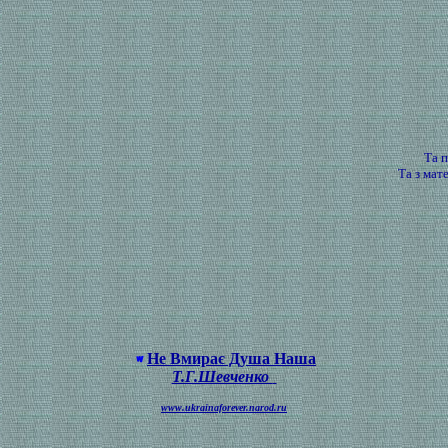
Та 
Та з мат
Не Вмирає Душа Наша
Т.Г.Шевченко
www.ukrainaforever.narod.ru