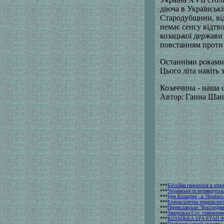
діюча в Українськ
Стародубщини, від
немає сенсу відтв
козацької держави
повстанням проти
Останніми роками 
Цього літа навіть 
Козаччина - наша 
Автор: Ганна Шан
***
Біблійна генеалогія в етн
***
Українська та великоруськ
***
Ідея Козацтва - в Українс
***
Етнополітична термінолог
***
Переяславське "Воссоедин
***
Запорізька Січ: становлен
***
КОЗАЦЬКА ЕРА:ЕТАП 
***
Проблеми історії козацтв