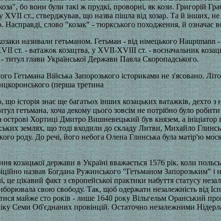
"коза", бо вони були такі ж прудкі, проворні, як кози. Григорій Гр
у XVII ст., стверджував, що назва пішла від хозар. Та й інших, 
. Насправді, слово "козак" - тюркського походження, й означає во
озаки називали гетьманом. Гетьман - від німецького Hauptmann -
VII ст. - ватажок козацтва, у ХVІІ-ХVІІІ ст. - воєначальник козац
. - титул глави Української Держави Павла Скоропадського.
го Гетьмана Війська Запорозького істориками не з'ясовано. Літ
нцкоронського (перша третина
о, що історія знає ще багатьох інших козацьких ватажків, дехто з
итул гетьмана, хоча декому цього зовсім не потрібно було робити
на острові Хортиці Дмитро Вишневецький був князем, а ініціатор 
ських землях, що тоді входили до складу Литви, Михайло Глинсь
ого роду. До речі, його небога Олена Глинська була матір'ю моск
ня козацької держави в Україні вважається 1576 рік, коли польс
іційно назвав Богдана Ружинського "Гетьманом Запорозьким" і 
і, це цікавий факт з європейської практики набуття статусу неза
иборювала свою свободу. Так, щоб одержати незалежність від Іспа
тися майже сто років - лише 1640 року Вільгельм Оранський пр
іку Семи Об'єднаних провінцій. Остаточно незалежними Нідерл