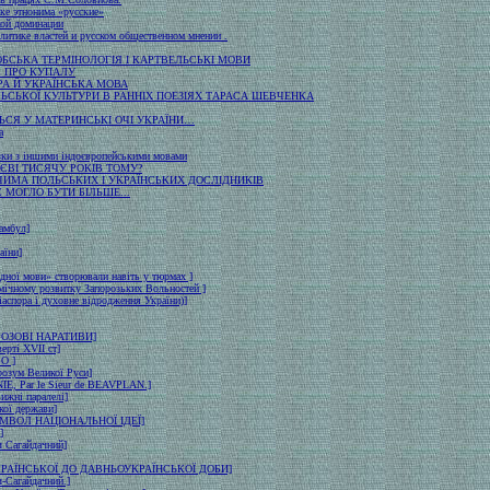
ке этнонима «русские»
кой доминации
литике властей и русском общественном мнении .
ОБСЬКА ТЕРМІНОЛОГІЯ І КАРТВЕЛЬСЬКІ МОВИ
 ПРО КУПАЛУ
РА Й УКРАЇНСЬКА МОВА
ЛЬСЬКОЇ КУЛЬТУРИ В РАННІХ ПОЕЗІЯХ ТАРАСА ШЕВЧЕНКА
СЯ У МАТЕРИНСЬКІ ОЧІ УКРАЇНИ…
а
язки з іншими індоєвропейськими мовами
ЄВІ ТИСЯЧУ РОКІВ ТОМУ?
ОЧИМА ПОЛЬСЬКИX I УКРАЇНСЬКИX ДОСЛIДНИКIВ
НАС МОГЛО БУТИ БІЛЬШЕ...
амбул]
аїни]
ідної мови» створювали навіть у тюрмах ]
омічному розвитку Запорозьких Вольностей ]
діаспора і духовне відродження України)]
РОЗОВІ НАРАТИВИ]
верті ХVII ст]
О ]
 розум Великої Руси]
, Par le Sieur de BEAVPLAN.]
вижні паралелі]
кої держави]
МВОЛ НАЦІОНАЛЬНОЇ ІДЕЇ]
]
 Сагайдачний]
КРАЇНСЬКОЇ ДО ДАВНЬОУКРАЇНСЬКОЇ ДОБИ]
-Сагайдачний.]