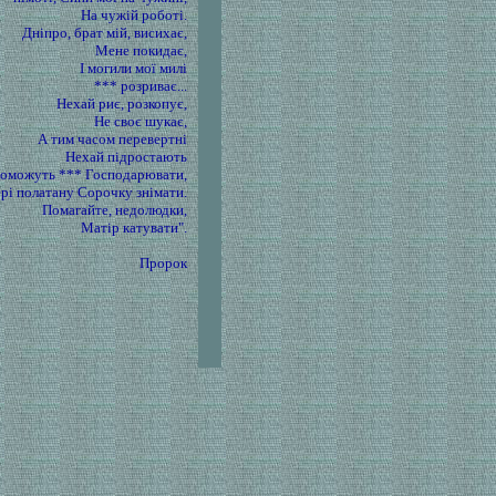
На чужій роботі.
Дніпро, брат мій, висихає,
Мене покидає,
І могили мої милі
*** розриває...
Нехай риє, розкопує,
Не своє шукає,
А тим часом перевертні
Нехай підростають
поможуть *** Господарювати,
ері полатану Сорочку знімати.
Помагайте, недолюдки,
Матір катувати".
Пророк