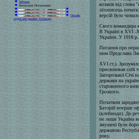
Informer
козаків від слова 
Безоплатні Оголошення
літописець початк
версій було чимало
Онлайн
студія веб-дизайну Siteimage
Свого командира к
В Україні в ХVI -Х
України. У 1918 р
Питання про першо
ним Предслава Ля
ХVІ ст.). Зрозуміл
присвоював собі т
Запорозької Січі 
держави на україн
старовинного княж
Грозного.
Початком зароджен
Баторій вперше оф
(клейноди). До реч
не лише Україна в
змушені були боро
державою Республ
року.