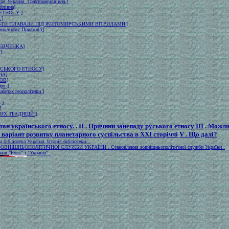
сця України. Трахтемирівщина.]
лівна]
ЕТНОСУ ]
.]
ВТИ ПЛАВАЛИ ПІД ЖИТОМИРСЬКИМИ ВІТРИЛАМИ ]
івнічному Приазов’ї]
ЕВЧЕНКА]
]
СЬКОГО EТНОСУ]
НА]
ОВ]
ря ]
абетах геополiтики ]
 ]
]
ИХ ТРАДИЦІЙ ]
Стан українського етносу.
.
ІІ
.
Причини занепаду руського етносу
ІІІ
.
Можлив
варіант розвитку планетарного суспільства в ХХІ сторіччі
V
.
Що далі?
бібліотека України. Історія бібліотеки...
ОВНІШНЬОПОЛІТИЧНОЇ СЛУЖБИ УКРАЇНИ . Становлення зовнішньополітичної служби України .
зв "Русь" і "Україна" .