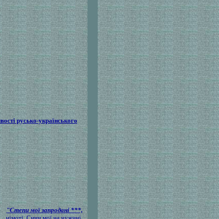
ості русько-українського
"Степи мої запродані ***,
німоті, Сини мої на чужині,