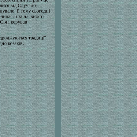
лися від Случі до
нувало, й тому сьогодні
илася і за наявності
Cіч і керував
дроджуються традиції.
дно козаків.