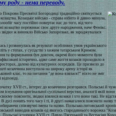
у роду - нема переводу.
то Покрови Пресвятої Богородиці традиційно святкується
козацтва. Козацьке військо - справа нібито й давно минула,
колообіг часу постійно повертає нас до того, від чого
дні козацтво переживає своє друге народження, наче Фенікс.
а звідки ж виникло Військо Запорозьке, як зароджувалася
ась і розвинулась як результат особливих умов українського
іть у степах, у сусідстві з хижим татарським Кримом.
ння та формування був довгим, окремі його моменти були
зафіксовані історично, адже саме життя козаків проходило в
росторах, далеко від культурних осередків. Це призвело до
ешті козаччина виступила на широку арену історії як
овий клас, то на питання "де вона взялася?" ніхто не зміг
 відповіді.
початку XVII ст., інтерес до козаччини розгорався. Польські й ч
м існування оригінальної суспільної верстви, аналогії якій вони
воєму пояснити, звідки взялися козаки і хто вони такі. Не відста
. В дусі понять того часу і ті, й другі намагалися пояснити назву
, вибираючи співзвучні імена та назви. Польсько-литовський хрон
овський виводив козаків од якогось стародавнього ворожка "Коза
и. Польські історики XVII ст. Павло Пясецький та Веспасіян Кох