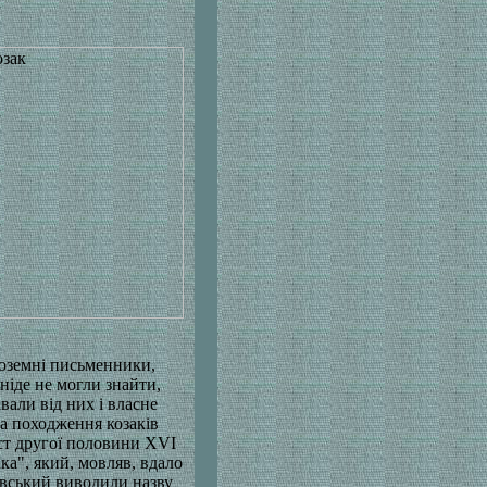
ужоземні письменники,
 ніде не могли знайти,
вали від них і власне
 та походження козаків
іст другої половини XVI
ка", який, мовляв, вдало
овський виводили назву