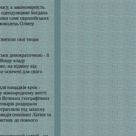
асу, а закономірність.
же однодумцями Богдана
ники саме європейських
лководець Олівер
святили свої твори
ьки демократичною - її
. Вищу владу
же, на відміну від
е освічені для свого
для нащадків крок -
му міжнародному житті
ля Великих географічних
 товарів роздирали
отрапляли під захисну
яндія (нинішні Латвія та
озитиву до повного
овосотенний устрій - це