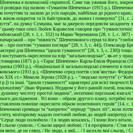
і Шевченка
в позачасовій стратегії
. Саме так уживав його, зокр
ої розвідки під назвою «Гуманізм Шевченка» (1915 р.). Шевченко
м почуттям та ласкою до усіх народів, найбільш до рідного краю, 
 жінок-покриток та їх байстрюків, до живих і померлих” [31, с. 
ття”, на думку Сумцова, має за джерело передовсім засадничу 
 цьому-таки сенсі Любен Каравелов говорив про “гуманістичніст
 Грабовський [28, т. 1, с. 332] та Марко Черемшина [28, т. 1, с. 38
ачарський – про “ніжність” Шевченкового серця та його “глибоку 
 – про поетові “гуманні погляди” [28, т. 3, с. 44]), Олександр Б
ктерні для Шевченка “ідеали гуманності” [28, т. 3, с. 230]) тощ
зі виступають окреслення на взір “загальнолюдське”, як-от у пра
томарова (1871 р.), «Тарас Шевченко» Карла-Еміля Францоза (18
ранка (1903 р.), «Національні й загальнолюдські елементи в поезі
вського (1911 р.), «Шевченко серед поетів слов’янства» Федора 
о ХІХ ст.» Миколи Зерова (1928 р.), – “людське почуття” («“Ко
.]) та інші. “Ідеали гуманності” характерні для всієї творчості
іоналізму” (Іван Франко). Недаром у його ранній поезії, поклика
, душевну чистоту простої людини”, неґативні персонажі взагалі “
ого дослідження . Усі вони – образи другого плану, потрібні пое
іставлення повніше окреслити образи позитивних героїв” [14, с. 
 Шевченкові єреміади та “капричос” періоду “трьох літ”, коли пот
 гніту, мілітаризму надали поетовій любові до людей напрочуд с
“Серце люди полюбило / І в людях кохалось, / І вони його вітали,
 І сльози сушили, / Сльози щирої любові; / І я прозрівати / Став 
м мене, де не гляну, / Не люди, а змії… / І засохли мої сльози, / 