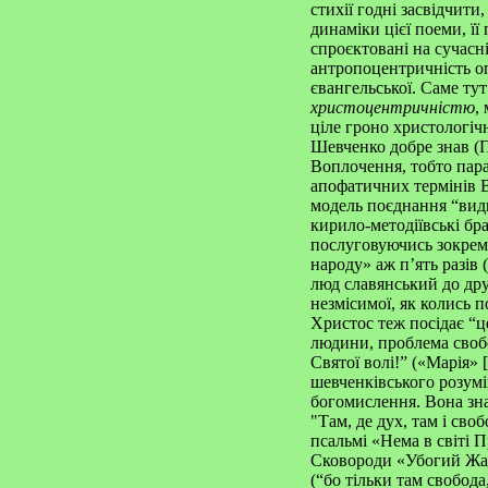
стихії годні засвідчит
динаміки цієї поеми, ї
спроєктовані на сучасні
антропоцентричність оп
євангельської. Саме ту
христоцентричністю
,
ціле гроно христологічн
Шевченко добре знав (П
Воплочення, тобто пара
апофатичних термінів
модель поєднання “види
кирило-методіївські бр
послуговуючись зокрема
народу» аж п’ять разів 
люд славянський до друг
незмісимої, як колись 
Христос теж посідає “це
людини, проблема свобод
Святої волі!” («Марія»
шевченківського розумін
богомислення. Вона зна
"Там, де дух, там і своб
псальмі «Нема в світі 
Сковороди «Убогий Жай
(“бо тільки там свобод