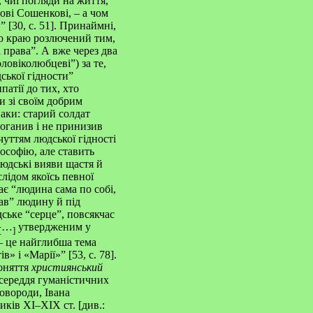
 чиї погляди на життя,
нові Сошенкові, – а чом
 [30, с. 51]. Принаймні,
до краю розлючений тим,
 права”. А вже через два
ловіколюбцеві”) за те,
ської гідности”
патії до тих, хто
и зі своїм добрим
аки: старий солдат
оганив і не принизив
чуттям людської гідності
ософію, але ставить
людські вияви щастя й
слідом якоїсь певної
ає “людина сама по собі,
ав” людину й під
ське “серце”, повсякчас
…
утвердженим у
[
]
– це найглибша тема
» і «Марії»” [
53
, с.
78].
поняття
християнський
осереддя гуманістичних
овороди, Івана
ків XI–XIX ст. [див.: