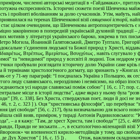
и, приміром, численні авторські медитації в «Гайдамаках», притл
ї потужна експресивність. Історичні сюжети поезії Шевченка майж
сть і пройняті вболіванням за долю сучасників. Утім, мабуть, на
риявнилася на теренах Шевченкової візії
священної історії
, найп
т стає цілком очевидним, що Шевченкова антропоцентричність є 
 міцно закоріненою в попередній українській духовній традиції –
их мотивів у літературі українського бароко, зокрема в тих пись
етро Могила, Йоаникій Ґалятовський, Дмитро Туптало, Григорій
доксальне з’єдинення людської та Божої природ у Христі, відда
Bδιαιρέτως, Bτρέπτως, Bμερίστως, Bσυγχύτως
, навіть слугувало у 
мої” та “невидимої” природ у всесвіті й людині. Тож недаром у
атчики пробували розглядати історичну долю України саме крізь
 й термінами христологічного догмату, що зринають у «Книгах б
(як-от у 71-му параграфі: “І поєдналась Україна з Польщею, як се
ого люду славянського, нерозділимо і незмісимо, на образ іпоста
поєднаються усі народи славянські поміж собою”
[ 16, с. 17; пор. с
нтральне місце в історії людства”, адже якраз у ньому була “роз
и” [39, с. 338]. Без Христа, стверджував поет, люди й досі не зн
[ 46, т. 2, с. 323
]
). Оця “християнська філософія”, що перебуває “
ня ідеї свободи” [56, с. 217], була визначальною для всього нов
йшла свій вияв, приміром, у тираді Антонія Радивиловського: “
ода", – а я кажу: "Там, де хрест Христа, там і свобода"” [25, с. 46
Правди, Правди не зиськати…», в есхатологічно-міленарній візії У
воронок» чи впевненості кирило-методіївців у тому, що свободи
а, де Дух Христов”
[ 16, с. 15
])
. Отож, важливим складником