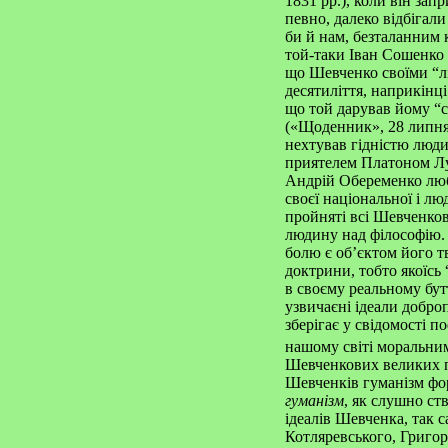
1831 рр.), коли він за
певно, далеко відбігали
би й нам, безталанним 
той-таки Іван Сошенко 
що Шевченко своїми “лі
десятиліття, наприкінці
що той дарував йому “с
(«Щоденник», 28 липня
нехтував гідністю люди
приятелем Платоном Лук
Андрій Обеременко люб
своєї національної і лю
пройняті всі Шевченков
людину над філософію. 
болю є об’єктом його тв
доктрини, тобто якоїсь 
в своєму реальному бут
узвичаєні ідеали добро
зберігає у свідомості п
нашому світі моральни
Шевченкових великих по
Шевченків гуманізм фор
гуманізм
, як слушно ст
ідеалів Шевченка, так 
Котляревського, Григор