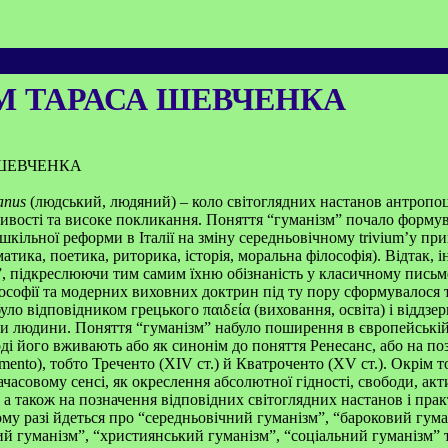
М ТАРАСА ШЕВЧЕНКА
 ШЕВЧЕНКА
anus
(людський, людяний) – коло світоглядних настанов антропо
жливості та високе покликання. Поняття “гуманізм” почало формув
шкільної реформи в Італії на зміну середньовічному trivium’у при
матика, поетика, риторика, історія, моральна філософія). Відтак, і
, підкреслюючи тим самим їхню обізнаність у класичному письме
ософії та модерних виховних доктрин під ту пору сформувалося
 було відповідником грецького
παιδεία (виховання, освіта) і віддз
и людини. Поняття “гуманізм” набуло поширення в європейській 
ді його вживають або як синонім до поняття Ренесанс, або на п
imento), тобто Треченто (XIV ст.) й Кватроченто (XV ст.). Окрім т
часовому сенсі, як окреслення абсолютної гідності, свободи, акт
а також на позначення відповідних світоглядних настанов і прак
ому разі йдеться про “середньовічний гуманізм”, “бароковий гум
й гуманізм”, “християнський гуманізм”, “соціальний гуманізм” т