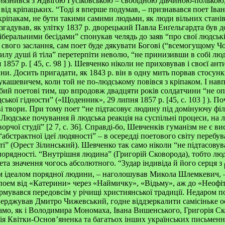
приязнився з Ядвіґою Гусіковською – свобідною дівчиною-полькою,
 від кріпацьких. “Тоді я вперше подумав, – признавався поет Іва
кріпакам, не бути такими самими людьми, як люди вільних станів”
згадував, як улітку 1837 р. дворецький Павла Енґельгардта був 
беральними бесідами” спонукав челядь до заяв “про свої людські
 свого заслання, сам поет буде дякувати Богові (“всемогущому Чо
илу душі й тіла” перетерпіти неволю, “не принизивши в собі люд
 1857 р.
[ 45, с. 98
]
). Шевченко ніколи не приховував і своєї анти
ни. Досить пригадати, як 1843 р. він в одну мить порвав стосунк
ашевичем, коли той не по-людському повівся з кріпаком. І навп
ий поетові тим, що впродовж двадцяти років солдатчини “не оп
дської гідности” («Щоденник», 29 липня 1857 р. [45, с. 103
]
). По
і твори. При тому поет “не підтасовує людину під домінуючу філ
Людське почування й людська реакція на суспільні процеси, на 
орчої студії” [2
7
, с.
36]. Справді-бо, Шевченків гуманізм не є ви
“абстрактної ідеї людяності” – в осередді поетового світу перебув
ті” (Орест Зілинський). Шевченко так само ніколи “не підтасовув
порядності. “Внутрішня людина” (Григорій Сковорода), тобто люд
оета значення чогось абсолютного. “Зудар індивіда й його серця з
м ідеалом порядної людини, – наголошував Микола Шлемкевич, 
ем від «Катерини» через «Наймичку», «Відьму», аж до «Неофітів
мувався передовсім у річищі християнської традиції. Недаром 
верджував Дмитро Чижевський, годне віддзеркалити самісіньке 
само, як і Володимира Мономаха, Івана Вишенського, Григорія Ск
ія Квітки-Основ’яненка та багатьох інших українських письменни