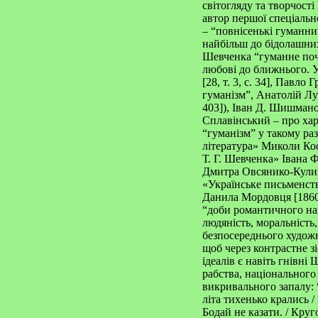
світогляду та творчост
автор першої спеціальн
– “повнісенькі гуманни
найбільш до бідолашних
Шевченка “гуманне почу
любові до ближнього. У
[28, т. 3, с. 34], Павло
гуманізм”, Анатолій Лун
403]), Іван Д. Шишманов
Сплавінський – про хара
“гуманізм” у такому ра
література» Миколи Кос
Т. Г. Шевченка» Івана Ф
Дмитра Овсянико-Кулико
«Українське письменств
Данила Мордовця [1860 р
“доби романтичного нац
людяність, моральність
безпосереднього художнь
щоб через контрастне з
ідеалів є навіть гнівні
рабства, національного
викривального запалу: 
літа тихенько крались /
Бодай не казати. / Круго