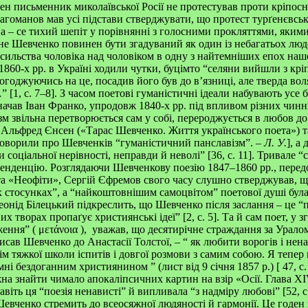
ен письменник миколаївської Росії не протестував проти кріпосно
гоманов мав усі підстави стверджувати, що протест турґенєвсь
а – се тихий шепіт у порівнянні з голосними прокляттями, яким
дне Шевченко повинен бути згадуваний як один із небагатьох люд
сильства чоловіка над чоловіком в одну з найтемніших епох нашої 
1860-х рр. в Україні ходили чутки, буцімто “селяни вийшли з крі
огоджуючись на це, посадив його був до в’язниці, але тверда в
[1, с. 7–8]. З часом поетові гуманістичні ідеали набувають усе б
значав Іван Франко, упродовж 1840-х рр. під впливом різних чин
зм звільна перетворюється сам у собі, перероджується в любов до
 Альфред Єнсен («Тарас Шевченко. Життя українського поета») 
говорили про Шевченків “гуманістичний панславізм”. –
Л. У.
], а
соціальної нерівності, неправди й неволі” [36, с. 11]. Тривале “
енденцію. Розглядаючи Шевченкову поезію 1847–1860 рр., перед
а «Неофіти», Сергій Єфремов свого часу слушно стверджував, щ
х стосунках”, а “найкоштовнішим самоцвітом” поетової душі бул
Леонід Білецький підкреслить, що Шевченко після заслання – це 
х творах пропаґує християнські ідеї” [2, с. 5]. Та й сам поет, у 
ження” (
μετάνοια
), уважав, що десятирічне страждання за Урало
исав Шевченко до Анастасії Толстої, – “ як любити ворогів і нен
ім тяжкої школи іспитів і довгої розмови з самим собою. Я тепер
ймні бездоганним християнином
” (лист від 9 січня 1857 р.)
[ 47, с
на знайти чимало апокаліпсичних картин на взір «Осії. Глава XIV
віть ця “поезія ненависті” й випливала “з надміру любові” [52, с.
 Шевченко стремить до всеосяжної людяності й гармонії. Це годен