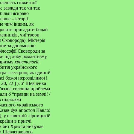
умленість сюжетної
е завжди так чи так
йбільш яскраво
ерше – історії
не чим іншим, як
 досить пригадати бодай
менників, чиї твори
 Сковорода). Містерія
ване за допомогою
філософії Сковороди за
же під добу романтизму
 призму
христології
,
итія українського
стра з сестрою, як єдиний
сі божої нерозділимої і
. 20, 22
]
). У Шевченка
в’язана головна проблема
али б “правди на землі! /
в підложжі
очасного українського
Казав був апостол Павло:
9], у славетній лірницькій
країни в притчі
 без Христа не буває
 Шевченкового