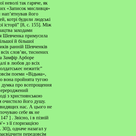
ї неволі так гаряче, як
ких «Записок мисливця»
и нап’ятнував його
ей, котрі будили людські
історії” [8, с. 155]. Між
пацтва заходами
оля Шевченка примусила
ільшої й більшої
ників ранній Шевченків
 всіх слов’ян, тиснених
та Замфір Арборе
 далі в любов до всіх
солдатськеє нежитіє”
овсім поеми «Відьма»,
о вона пройнята тугою
а думка про всепрощення
“перероджений
згоді з християнською
м очистило його душу.
авидящих нас. А цього не
 почуваю себе як не
. 147
]
. Звісно, і в пізній
» з її ґлоризацією
 30]), одначе назагал у
 засвідчити передовсім