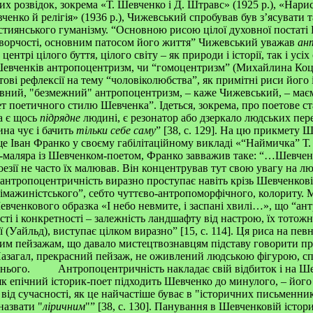
них розвідок, зокрема «Т. Шевченко і Д. Штравс» (1925 р.), «Нариси
вченко й релігія» (1936 р.), Чижевський спробував був з’ясувати
стиянського гуманізму. “Основною рисою цілої духовної постаті
 творчості, основним патосом його життя” Чижевський уважав
ан
нтрі цілого буття, цілого світу – як природи і історії, так і усіх
 Шевченків антропоцентризм, чи “гомоцентризм” (Михайлина Ко
тові рефлексії на тему “чоловіколюбства”, як примітні риси його
овний, "безмежний" антропоцентризм, – каже Чижевський, – має
мет поетичного стилю Шевченка”. Ідеться, зокрема, про поетове с
а є щось
підрядне
людині, є резонатор або дзеркало людських пер
ина чує і бачить
тільки себе саму
” [38, с. 129]. На цю прикмету Ш
е Іван Франко у своєму габілітаційному викладі «“Наймичка” Т. 
аляра із Шевченком-поетом, Франко завважив таке: “…Шевченко
езії не часто їх малював. Він концентрував тут свою увагу на людя
 – антропоцентричність виразно проступає навіть крізь Шевченков
 “імажиністського”, себто чуттєво-антропоморфічного, колориту.
евченкового образка «І небо невмите, і заспані хвилі…», що “ан
ті і конкретності – залежність ландшафту від настрою, їх тотожні
ї (Уайльд), виступає цілком виразно” [15, с. 114]. Ця риса на пе
м пейзажам, що давало мистецтвознавцям підставу говорити про
азагал, прекрасний пейзаж, не оживлений людською фігурою, с
жнього. Антропоцентричність накладає свій відбиток і на Ш
як епічний історик-поет підходить Шевченко до минулого, – його
 від сучасності, як це найчастіше буває в "історичних письменник
азвати "
ліричним
"” [38, с. 130]. Панування в Шевченковій істори