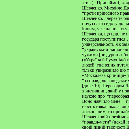
літа») . Принаймні, жод
Шевченко. Михайло Дра
“проти кріпосного прав
Шевченко. І через те о
почуття та гидоту до на
іншим, уже на початку 
Шевченка, що цар, не п
государя поступитися…” 
універсальності. Як за
“український націоналі
чужими [не дурно ж бо
(«Україна й Румунія») 
людей, тиснених путами 
тільки увиразнило цю т
«Москалева криниця» т
“за правдою в людськи
[див.: 10]. Перегодом 
християнин, який у нови
наукою про “переобра
Воно навчило мене, – п
навчть ніяка школа, окр
досконалим, то прина
Шевченковій поезії мож
“правди-мсти” (нехай на
своїй пізній творчості