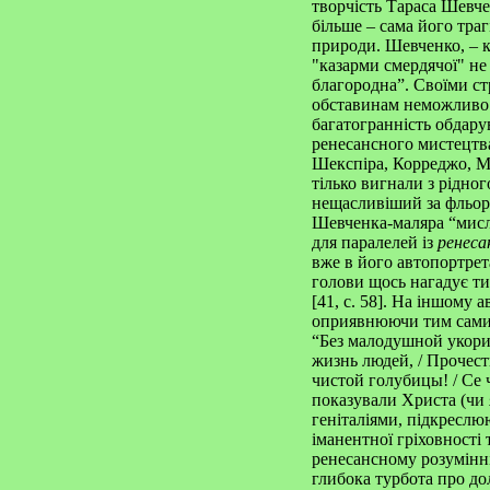
творчість Тараса Шевчен
більше – сама його траг
природи. Шевченко, – к
"казарми смердячої" не 
благородна”. Своїми ст
обставинам неможливо 
багатогранність обдару
ренесансного мистецтва
Шекспіра, Корреджо, Мі
тілько вигнали з рідног
нещасливіший за фльорен
Шевченка-маляра “мисли
для паралелей із
ренеса
вже в його автопортретах
голови щось нагадує т
[41, с. 58]. На іншому 
оприявнюючи тим самим 
“Без малодушной укориз
жизнь людей, / Прочест
чистой голубицы! / Се ч
показували Христа (чи я
геніталіями, підкреслю
іманентної гріховності 
ренесансному розумінні
глибока турбота про до