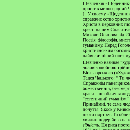
Шевченків «Щоденник»,
простив милосердний Чо
]
. У своєму «Щоденнико
справжнє єство христи
Христа в церковних піс
хресті нашим Спасите
Миколи Осипова від 20 
Поезія, філософія, мис
гуманізму. Перед Гогол
християнським богомис
найвеличніший поет му
Шевченко називає “ху
чоловіколюбною трійцею
Вієльгорського («Худо
Тадея Чацького: “ Ти л
Справжнім панегіриком 
божественній, безсмерт
краси – це обличчя люд
“естетичний гуманізм” 
Принаймні, те саме люд
почуття. Якось у Київс
нього портрет. Та обли
хвилин подер його на к
гідність
. Ця риса поето