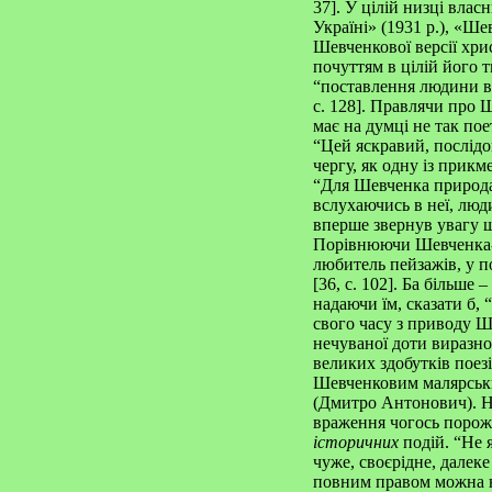
37]. У цілій низці влас
Україні» (1931 р.), «Ше
Шевченкової версії хри
почуттям в цілій його
“поставлення людини в це
с. 128]. Правлячи про
має на думці не так пое
“Цей яскравий, послід
чергу, як одну із прик
“Для Шевченка природ
вслухаючись в неї, люд
вперше звернув увагу щ
Порівнюючи Шевченка-м
любитель пейзажів, у по
[36, с. 102]. Ба більше
надаючи їм, сказати б,
свого часу з приводу Ш
нечуваної доти виразнос
великих здобутків поезі
Шевченковим малярськи
(Дмитро Антонович). Н
враження чогось поро
історичних
подій. “Не 
чуже, своєрідне, далеке
повним правом можна н