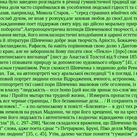
ка було заведено розглядати в річищі гуманістичної традиції ще 
ічна доля часто сприймалася як уособлення людської гідності та 
азав, наприклад, Микола Старов, – “серед страшних вбийчих об
ослаб духом, не впав у розпуку,але заховав любов до своєї долі т
ражданнями поет піддержав святу віру, що дійсно моральну при
побороти”.Антропоцентрична інтенція Шевченкової творчості, а
вання митця, його неокласицистичні вподобання в царині естети
 й літератури (Шевченко добре знав творчість Аріосто, Боккаччо
келанджело, Рафаеля, ба навіть порівнював свою долю з Дантово
о краю, але не заборонили йому писати своє «Пекло» і [про] свою
тинського вигнанця” [лист до Анастасії Толстої від 9 січня 1857 р
ти і пізнавати природу за допомогою художнього образу” [41, с.
нсним
гуманізмом. Риси схожості Шевченка з людиною доби Рен
. Так, на автопортреті часу аральської експедиції “і в погляді, і 
иповий портрет людини епохи Відродження, вченого, астронома,
автопортреті тієї самої пори Шевченко змалював себе оголеним, із
власну “людськість – еcce homo [цей вислів зринає по-слов’янс
ны / Пройти мытарства трудной жизни, / Измерить пропасти стра
ь все черные страницы, / Все беззаконные дела… / И сохранить п
еловек!..” – а по-латинському в повісті «Близнята» – в дусі тих
к немовля на руках Мадонни, чи при його хрещенні, чи на хресті)
ючи його людськість і автентичність і водночас відкидаючи сере
тіла” [6, с. 297–298]. Часом складалося враження, що Шевченко б
” слова, адже поета єднає “з Петраркою, Бруні, Піко делля Міран
лю людини” [35, с. 45]. Утім, далеко частіше поняття “гуманізм” 