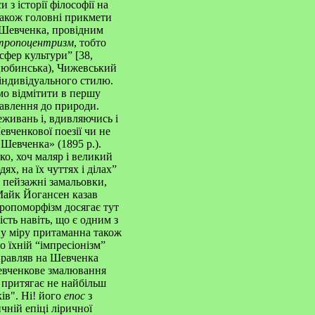
 з історії філософії на
 також головні прикмети
 Шевченка, провідним
тропоцентризм
, тобто
 сфер культури” [38,
цюбинська), Чижевський
 індивідуального стилю.
мо відмітити в першу
тавлення до природи.
еживань і, вдивляючись і
евченкової поезії чи не
Шевченка» (1895 р.).
, хоч маляр і великий
х, на їх чуттях і ділах”
і пейзажні замальовки,
 Майк Йогансен казав
тропоморфізм досягає тут
сть навіть, що є одним з
вну міру притаманна також
 їхній “імпресіонізм”
правляв на Шевченка
евченкове змалювання
 притягає не найбільш
ів". Ні! його
епос
з
чній епіці ліричної