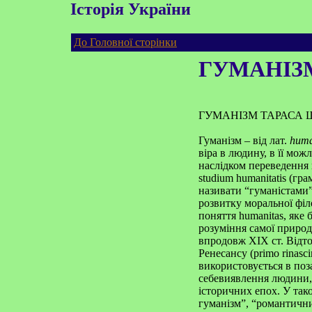
Історія України
До Головної сторінки
ГУМАНІЗ
ГУМАНІЗМ ТАРАСА
Гуманізм – від лат.
hum
віра в людину, в її мо
наслідком переведення 
studium humanitatis (гра
називати “гуманістами”
розвитку моральної філ
поняття humanitas, яке
розуміння самої природ
впродовж ХІХ ст. Відто
Ренесансу (primo rinasc
використовується в поза
себевиявлення людини, 
історичних епох. У так
гуманізм”, “романтични