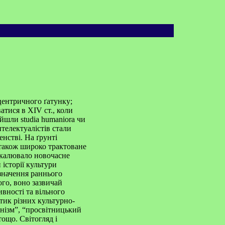
центричного ґатунку;
атися в XIV ст., коли
йшли studia humaniora чи
нтелектуалістів стали
нстві. На ґрунті
 також широко трактоване
еркалювало новочасне
історії культури
означення раннього
ого, воно зазвичай
ивності та вільного
тик різних культурно-
анізм”, “просвітницький
ощо. Світогляд і