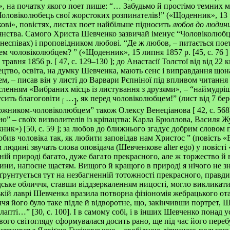
 на початку якого поет пише: “… Забудьмо й простімо темних м
ловіколюбець свої жорстоких розпинателів!” («Щоденник», 13 чер
ві», повістях, листах поет найбільше підносить
любов до людин
янства. Самого Христа Шевченко зазвичай іменує “Чоловіколюбц
неспівах) і проповідником любові. “Де ж любов, – питається поет
лем чоловіколюбцем?
” («Щоденник», 15 липня 1857 р. [45, с. 76
]
травня 1856 р. [ 47, с. 129–130
]; до Анастасії Толстої від від 22 к
тецтво, освіта, на думку Шевченка, мають сенс і виправдання щ
ем, – писав він у листі до Варвари Рєпніної під впливом читанн
ленням «Вибраних місць із листування з друзями», – “наймудріш
сить благоговіти
…
, як перед чоловіколюбцем!” (лист від 7 бе
]
[
дожником-чоловіколюбцем” також Олексу Венеціанова
[
42, с. 56
” – своїх визволителів із кріпацтва: Карла Брюллова, Василя 
жник»)
[50,
с. 59
]; за любов до ближнього згадує добрим словом 
юбив чоловіка так, як любити заповідав нам Христос
” (повість «
людині звучать слова оповідача (Шевченкове alter ego) у повісті
ній природі багато, дуже багато прекрасного, але ж торжество й 
ини, напоєне щастям. Вищого й кращого в природі я нічого не 
ґрунтується тут на незбагненній тотожності прекрасного, правди
ське обличчя, ставши віддзеркаленням ницості, могло викликати
ькій лаврі Шевченка вразила потворна фізіономія жебрацького ота
ччя його було таке підле й відворотне, що, закінчивши портрет, Ш
лапті…” [30, с. 100]. І в самому собі, і в інших Шевченко понад 
вого світогляду сформувалася досить рано, ще під час його пере