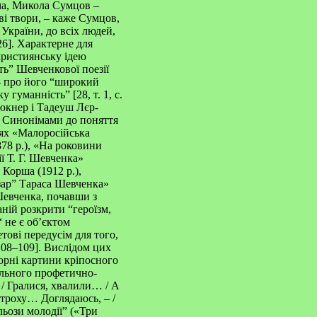
ема, Микола Сумцов –
ві твори, – каже Сумцов,
України, до всіх людей,
26]. Характерне для
християнську ідею
ь” Шевченкової поезії
7] – про його “широкий
гуманність” [28, т. 1, с.
рюкнер і Тадеуш Лєр-
о. Синонімами до поняття
цях «Малоросійська
78 р.), «На роковини
ї Т. Г. Шевченка»
Корша (1912 р.),
бзар” Тараса Шевченка»
 Шевченка, почавши з
ній розкрити “героїзм,
 не є об’єктом
тові передусім для того,
108–109]. Вислідом цих
ворні картини кріпосного
ильного профетично-
 / Гралися, хвалили… / А
потроху… Доглядаюсь, – /
Сльози молодії” («Три