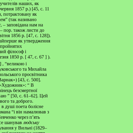
учителів наших, як
вня 1857 р.) [45, с. 11
и
, потрактовану як
ем” (так називано
, – заповідана нам на
 – пор. також листи до
вітня 1856 р. [47, с. 128]).
онайперше як утвердження
я пройнятих
ий філософ і
резня 1850 р.
[ 47, с. 67
]
).
8]
, “великою і
Жуковського та Михайла
польського просвітника
Варнак») [43, с. 500].
 «Художник»: “ В
вінець безсмертної
знаю
” [50, с. 61–62]. Цей
вого та доброго.
 в душі поета болісне
мана “і він намалював з
евченко через п’ять
усе шанував
людську
бування у Вильні (1829–