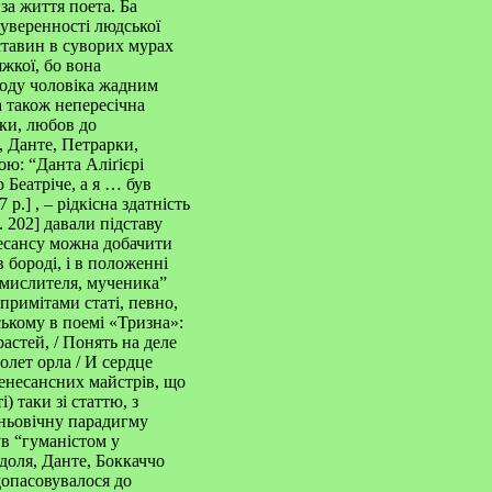
за життя поета. Ба
суверенності людської
ставин в суворих мурах
яжкої, бо вона
роду чоловіка жадним
 також непересічна
ки, любов до
, Данте, Петрарки,
ю: “Данта Аліґієрі
 Беатріче, а я … був
.] , – рідкісна здатність
 202] давали підставу
есансу можна добачити
в бороді, і в положенні
 мислителя, мученика”
 примітами статі, певно,
ькому в поемі «Тризна»:
стей, / Понять на деле
олет орла / И сердце
 ренесансних майстрів, що
 таки зі статтю, з
дньовічну парадигму
ув “гуманістом у
доля, Данте, Боккаччо
допасовувалося до