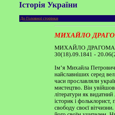
Історія України
До Головної сторінки
МИХАЙЛО ДРАГ
МИХАЙЛО ДРАГОМ
30(18).09.1841 - 20.06(
Ім’я Михайла Петрович
найславніших серед вели
часи прославляли украї
мистецтво. Він увійшов 
літератури як видатний 
історик і фольклорист, 
свободу своєї вітчизни.
його своїм учителем. Ни