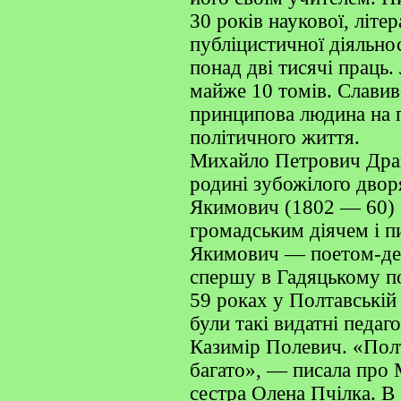
30 років наукової, літе
публіцистичної діяльно
понад дві тисячі праць
майже 10 томів. Славивс
принципова людина на 
політичного життя.
Михайло Петрович Драг
родині зубожілого двор
Якимович (1802 — 60) 
громадським діячем і п
Якимович — поетом-де
спершу в Гадяцькому п
59 роках у Полтавській 
були такі видатні педаг
Казимір Полевич. «Полт
багато», — писала про
сестра Олена Пчілка. В