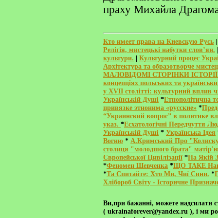
праху Михайла Драгоман
Кто имеет права на Киевскую Русь
Релігія, мистецькі набутки слов’ян.
культури.
|
Культурний процес Украї
Архітектура та образотворче мистец
МАЛОВІДОМІ СТОРІНКИ ІСТОРІЇ
концепціях польських та українськи
у XVII столітті: культурний вплив
Українській Душі
*
Етнополітична т
привязке этнонима «русские»
*
Пред
“Украинский вопрос” в политике вл
указ.
*
Есхатологічні Передчуття Люд
Українській Душі
*
Українська Ідея
Вогню
*
А.Кримський Про "Колиску
столиця "молодшого брата" матір'ю
Європейської Цивілізації
*
На Якій 
*
Феномен Шевченка
*
ЩО ТАКЕ Наці
*
Та Спитайте: Хто Ми, Чиї Сини.
*
Хлібороб Світу - Історичне Признач
Ви,при бажанні, можете надсилати
с
( ukrainaforever@yandex.ru ), і ми 