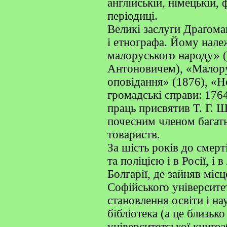
англійській, німецькій, 
періодиці.
Великі заслуги Драгома
і етнографа. Йому належ
малоруського народу» (
Антоновичем), «Малорус
оповідання» (1876), «Но
громадські справи: 1764
праць присвятив Т. Г. 
почесним членом багать
товариств.
За шість років до смерт
та поліцією і в Росії, і
Болгарії, де зайняв мі
Софійського університе
становлення освіти і на
бібліотека (а це близько
університетської книгоз