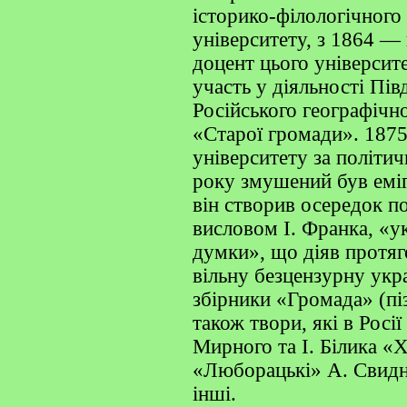
історико-філологічного
університету, з 1864 —
доцент цього університе
участь у діяльності Пів
Російського географічно
«Старої громади». 1875
університету за політич
року змушений був еміг
він створив осередок пол
висловом І. Франка, «ук
думки», що діяв протяг
вільну безцензурну укр
збірники «Громада» (п
також твори, які в Росії
Мирного та І. Білика «Х
«Люборацькі» А. Свидни
інші.