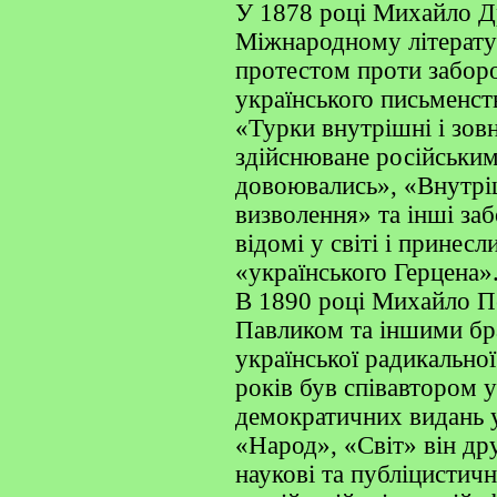
У 1878 році Михайло Д
Міжнародному літерату
протестом проти забор
українського письменст
«Турки внутрішні і зов
здійснюване російськи
довоювались», «Внутріш
визволення» та інші заб
відомі у світі і принес
«українського Герцена»
В 1890 році Михайло Пе
Павликом та іншими бра
української радикально
років був співавтором 
демократичних видань 
«Народ», «Світ» він др
наукові та публіцистичн