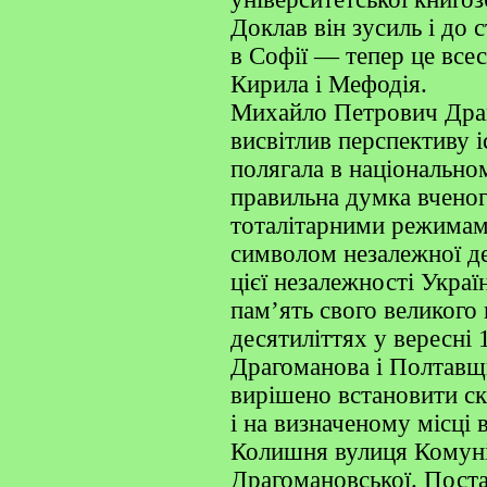
Доклав він зусиль і до 
в Софії — тепер це всес
Кирила і Мефодія.
Михайло Петрович Дра
висвітлив перспективу 
полягала в національно
правильна думка вченог
тоталітарними режимам
символом незалежної д
цієї незалежності Укра
пам’ять свого великого
десятиліттях у вересні
Драгоманова і Полтавщи
вирішено встановити с
і на визначеному місці 
Колишня вулиця Комуні
Драгомановської. Пост