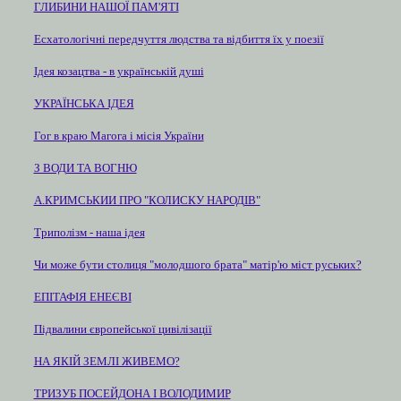
ГЛИБИНИ НАШОЇ ПАМ'ЯТІ
Есхатологічні передчуття людства та відбиття їх у поезії
Ідея козацтва - в українській душі
УКРАЇНСЬКА ІДЕЯ
Гог в краю Магога і місія України
З ВОДИ ТА ВОГНЮ
А.КРИМСЬКИИ ПРО "КОЛИСКУ НАРОДІВ"
Триполізм - наша ідея
Чи може бути столиця "молодшого брата" матір'ю міст руських?
ЕПІТАФІЯ ЕНЕЄВІ
Підвалини європейської цивілізації
НА ЯКІЙ ЗЕМЛІ ЖИВЕМО?
ТРИЗУБ ПОСЕЙДОНА І ВОЛОДИМИР