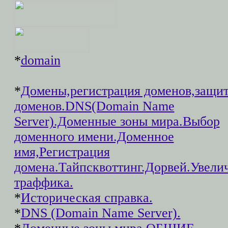
*
domain
*
Домены,регистрация доменов,защи
доменов.DNS(Domain Name
Server).Доменные зоны мира.Выбор
доменного имени.Доменное
имя,Регистрация
домена.Тайпсквоттинг.Дорвей.Увели
траффика.
*
Историческая справка.
*
DNS (Domain Name Server).