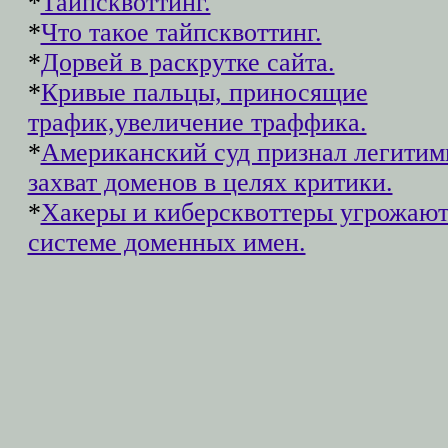
*
Тайпсквоттинг.
*
Что такое тайпсквоттинг.
*
Дорвей в раскрутке сайта.
*
Кривые пальцы, приносящие
трафик,увеличение траффика.
*
Американский суд признал легити
захват доменов в целях критики.
*
Хакеры и киберсквоттеры угрожаю
системе доменных имен.