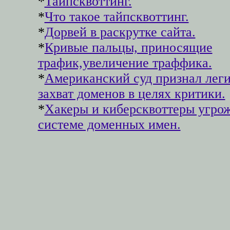
*
Тайпсквоттинг.
*
Что такое тайпсквоттинг.
*
Дорвей в раскрутке сайта.
*
Кривые пальцы, приносящие
трафик,увеличение траффика.
*
Американский суд признал лег
захват доменов в целях критики.
*
Хакеры и киберсквоттеры угро
системе доменных имен.