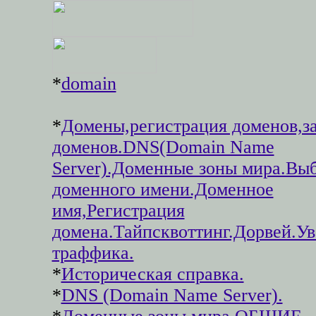
*
domain
*
Домены,регистрация доменов,з
доменов.DNS(Domain Name
Server).Доменные зоны мира.Вы
доменного имени.Доменное
имя,Регистрация
домена.Тайпсквоттинг.Дорвей.У
траффика.
*
Историческая справка.
*
DNS (Domain Name Server).