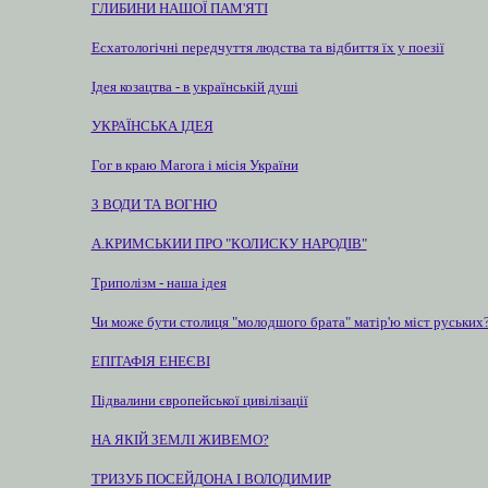
ГЛИБИНИ НАШОЇ ПАМ'ЯТІ
Есхатологічні передчуття людства та відбиття їх у поезії
Ідея козацтва - в українській душі
УКРАЇНСЬКА ІДЕЯ
Гог в краю Магога і місія України
З ВОДИ ТА ВОГНЮ
А.КРИМСЬКИИ ПРО "КОЛИСКУ НАРОДІВ"
Триполізм - наша ідея
Чи може бути столиця "молодшого брата" матір'ю міст руських
ЕПІТАФІЯ ЕНЕЄВІ
Підвалини європейської цивілізації
НА ЯКІЙ ЗЕМЛІ ЖИВЕМО?
ТРИЗУБ ПОСЕЙДОНА І ВОЛОДИМИР