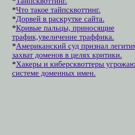
*
Тайпсквоттинг.
*
Что такое тайпсквоттинг.
*
Дорвей в раскрутке сайта.
*
Кривые пальцы, приносящие
трафик,увеличение траффика.
*
Американский суд признал легит
захват доменов в целях критики.
*
Хакеры и киберсквоттеры угрожаю
системе доменных имен.