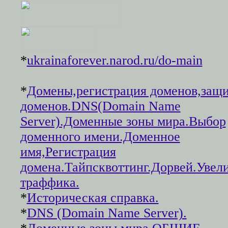
*
ukrainaforever.narod.ru/do-main
*
Домены,регистрация доменов,защи
доменов.DNS(Domain Name
Server).Доменные зоны мира.Выбор
доменного имени.Доменное
имя,Регистрация
домена.Тайпсквоттинг.Дорвей.Увел
траффика.
*
Историческая справка.
*
DNS (Domain Name Server).