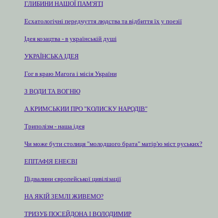
ГЛИБИНИ НАШОЇ ПАМ'ЯТІ
Есхатологічні передчуття людства та відбиття їх у поезії
Ідея козацтва - в українській душі
УКРАЇНСЬКА ІДЕЯ
Гог в краю Магога і місія України
З ВОДИ ТА ВОГНЮ
А.КРИМСЬКИИ ПРО "КОЛИСКУ НАРОДІВ"
Триполізм - наша ідея
Чи може бути столиця "молодшого брата" матір'ю міст руських?
ЕПІТАФІЯ ЕНЕЄВІ
Підвалини європейської цивілізації
НА ЯКІЙ ЗЕМЛІ ЖИВЕМО?
ТРИЗУБ ПОСЕЙДОНА І ВОЛОДИМИР