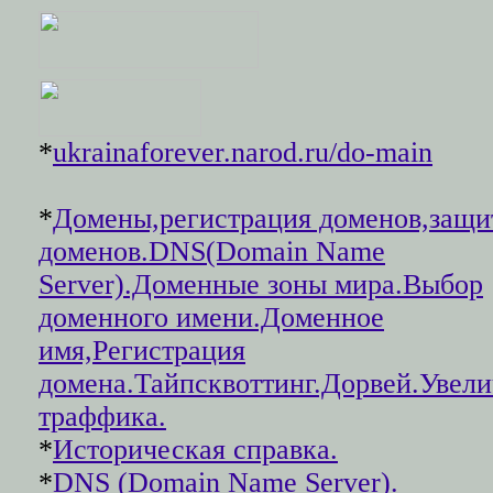
*
ukrainaforever.narod.ru/do-main
*
Домены,регистрация доменов,защи
доменов.DNS(Domain Name
Server).Доменные зоны мира.Выбор
доменного имени.Доменное
имя,Регистрация
домена.Тайпсквоттинг.Дорвей.Увел
траффика.
*
Историческая справка.
*
DNS (Domain Name Server).