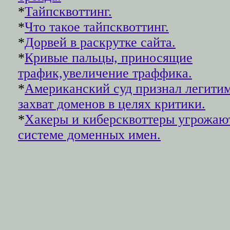
*
Тайпсквоттинг.
*
Что такое тайпсквоттинг.
*
Дорвей в раскрутке сайта.
*
Кривые пальцы, приносящие
трафик,увеличение траффика.
*
Американский суд признал легити
захват доменов в целях критики.
*
Хакеры и киберсквоттеры угрожаю
системе доменных имен.