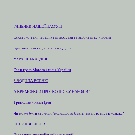
ГЛИБИНИ НАШОЇ ПАМ'ЯТІ
Есхатологічні передчуття людства та відбиття їх у поезії
Ідея козацтва - в українській душі
УКРАЇНСЬКА ІДЕЯ
Гог в краю Магога і місія України
З ВОДИ ТА ВОГНЮ
А.КРИМСЬКИИ ПРО "КОЛИСКУ НАРОДІВ"
Триполізм - наша ідея
Чи може бути столиця "молодшого брата" матір'ю міст руських?
ЕПІТАФІЯ ЕНЕЄВІ
Підвалини європейської цивілізації