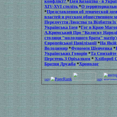
конфлікт?
*
Ідея Козацтва - в Укра
XIV-XVI століть
*
О территориальн
*
Представления об этнической д
властей и русском общественном м
Передчуття Людства та Відбиття їх 
Українська Ідея
*
Гог в Краю Магог
А.Кримський Про "Колиску Народ
столиця "молодшого брата" матір'
Європейської Цивілізації
*
На Якій
Володимир
*
Феномен Шевченка
*
Українських Говорів
*
Та Спитайте:
Перстень З Оріхалком
*
Хлібороб С
Братня Дружба
*
Хронолог
[AD]
[AD]