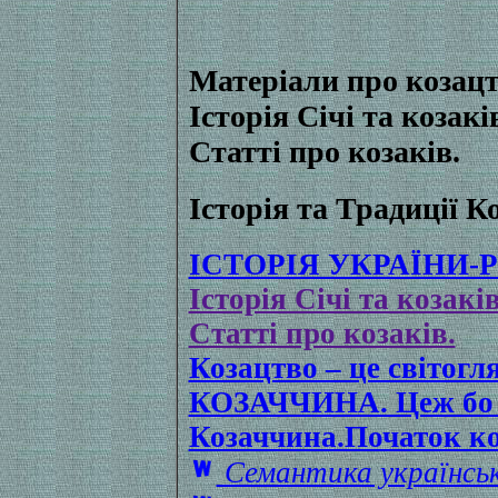
Матеріали про козац
Історія Січі та козакі
Статті про козаків.
Історія та Традиції К
ІСТОРІЯ УКРАЇНИ-РУ
Історія Січі та козакі
Статті про козаків.
Козацтво – це світог
КОЗАЧЧИНА. Цеж бо те
Козаччина.Початок ко
Семантика українсь