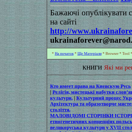
Бажаючі опублікувати св
на сайті
http://www.ukrainafore
ukrainaforever@narod.
*
На початок
*
Ще Матеріали
*
Browser
*
Tool
книги
Які ми р
Кто имеет права на Киевскую Русь
|
Релігія, мистецькі набутки слов’я
культури.
|
Культурний процес Укра
Архітектура та образотворче мисте
століття.
МАЛОВІДОМІ СТОРІНКИ ІСТОРІ
етногенетичних концепціях польсь
великоруська культури у XVII стол