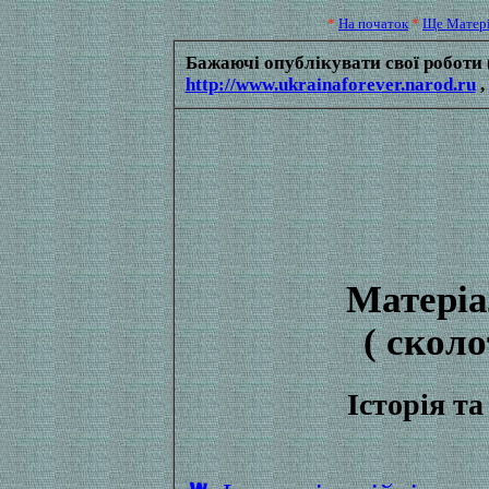
*
На початок
*
Ще Матер
Бажаючі опублікувати свої роботи (
http://www.ukrainaforever.narod.ru
,
Матеріа
( сколот
Історія та