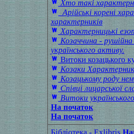
Хто такі характерн
Арійські корені ха
характерників
Характерницькі езо
Козаччина - рушійна 
українського активу.
Витоки козацького к
Козаки Характерник
Козацькому роду нем
Співці лицарської сл
Витоки українськог
На початок
На початок
Бібліотека - Exlibris
Нар