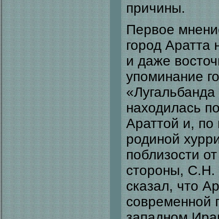
причины.
Первое мнени
город Аратта 
и даже восточ
упоминание г
«Лугальбанда 
находилась по
Араттой и, по
родиной хурри
поблизости от
стороны, С.Н.
сказал, что А
современной п
западном Ира