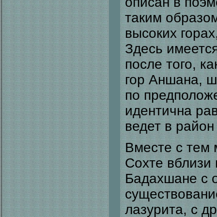
описан в поэ
таким образом
высоких горах
Здесь имеется
после того, к
гор Аншана, ш
по предполож
идентична рав
ведет в район
Вместе с тем
Сохте вблизи 
Бадахшане с о
существовани
лазурита, с д