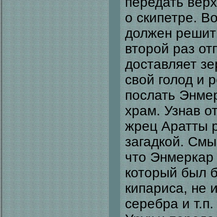
передать вер
о скипетре. В
должен решить
второй раз от
доставляет зе
свой голод и 
послать Энмер
храм. Узнав о
жрец Аратты 
загадкой. Смы
что Энмеркар 
который был б
кипариса, не и
серебра и т.п