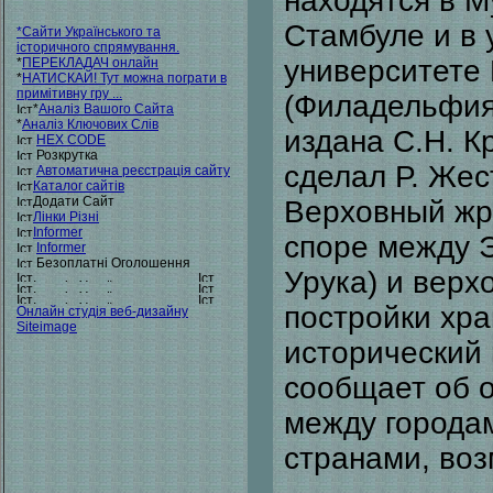
находятся в М
Стамбуле и в 
*
Сайти Українського та
історичного спрямування.
университете
*
ПЕРЕКЛАДАЧ онлайн
*
НАТИСКАЙ! Тут можна пограти в
примітивну гру ...
(Филадельфия
*
Аналіз Вашого Сайта
*
Аналіз Ключових Слів
издана С.Н. 
HEX CODE
Розкрутка
сделал Р. Жес
Автоматична реєстрація сайту
Каталог сайтів
Додати Сайт
Верховный жр
Лінки Різні
Informer
споре между 
Informer
Безоплатні Оголошення
Урука) и верх
постройки хра
Онлайн студія веб-дизайну
Siteimage
исторический 
сообщает об 
между города
странами, воз