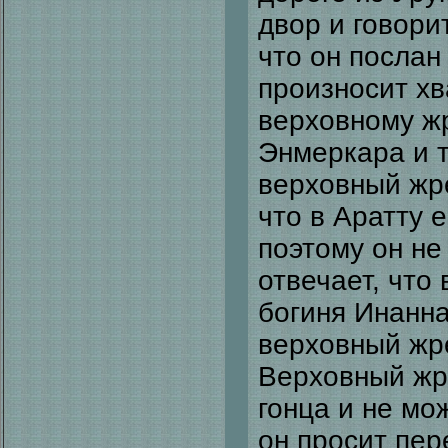
двор и говори
что он послан
произносит хв
верховному ж
Энмеркара и т
верховный жре
что в Аратту 
поэтому он не
отвечает, что
богиня Инанна
верховный жре
Верховный жр
гонца и не мо
он просит пер