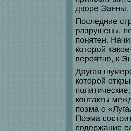
дворе Эанны.
Последние стр
разрушены, п
понятен. Начи
которой какое
вероятно, к Э
Другая шумер
которой откры
политические,
контакты межд
поэма о «Луг
Поэма состоит
содержание 