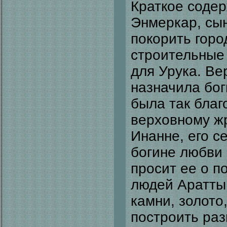
Краткое соде
Энмеркар, сын
покорить горо
строительные
для Урука. Ве
назначила бог
была так благ
верховному жр
Инанне, его с
богине любви 
просит ее о п
людей Аратты 
камни, золото
построить раз