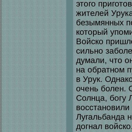
этого пригото
жителей Урук
безымянных п
который упоми
Войско пришло
сильно заболе
думали, что о
на обратном п
в Урук. Однак
очень болен. 
Солнца, богу 
восстановили 
Лугальбанда н
догнал войско