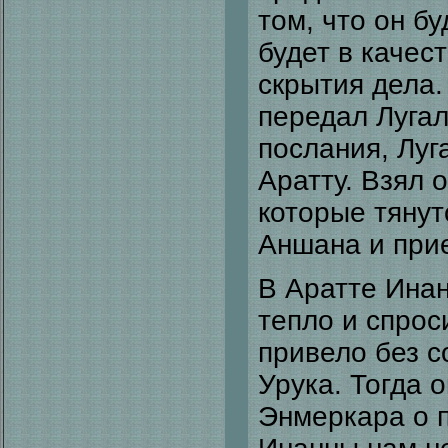
том, что он бу
будет в качес
скрытия дела.
передал Луга
послания, Луг
Аратту. Взял 
которые тянут
Аншана и прие
В Аратте Ина
тепло и спроси
привело без 
Урука. Тогда 
Энмеркара о 