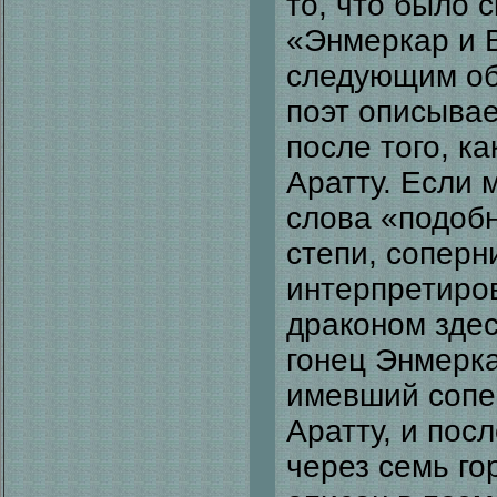
то, что было 
«Энмеркар и 
следующим об
поэт описывае
после того, ка
Аратту. Если 
слова «подоб
степи, соперн
интерпретиров
драконом здес
гонец Энмерка
имевший сопер
Аратту, и посл
через семь го