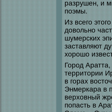
разрушен, и м
поэмы.
Из всего этог
довольно час
шумерских эпи
заставляют ду
хорошо извес
Город Аратта,
территории Ир
в горах восто
Энмеркара в 
верховный жр
попасть в Ара