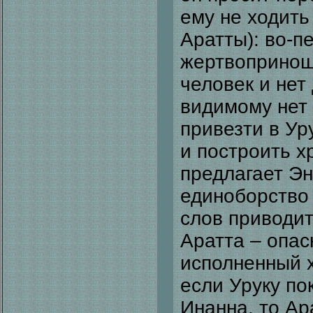
ему не ходить
Аратты): во-п
жертвопринош
человек и нет 
видимому нет 
привезти в У
и построить х
предлагает Э
единоборство 
слов приводит
Аратта – опас
исполненный х
если Уруку по
Инанна, то Ар