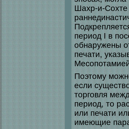
Шахр-и-Сохте
раннединастич
Подкрепляетс
период I в по
обнаружены о
печати, указы
Месопотамией 
Поэтому можно
если существ
торговля межд
период, то ра
или печати ил
имеющие пара