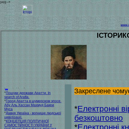
-->
[AD]
www.u
ІСТОРИК
Закреслене чому
*
Пошуки держави Аратти. In
search of Aratta.
*
Город Аратта в шумерском эпосе.
Абу Аль Хассан Махмуд Бакри
*
Електронні ві
Муса
*
Давня Україна - вогнище людської
безкоштовно
цивілізації.
*
КОНЦЕПЦІЯ ПОЛІТИЧНОЇ
*
Електронні к
САМОСТІЙНОСТІ УКРАЇНИ У