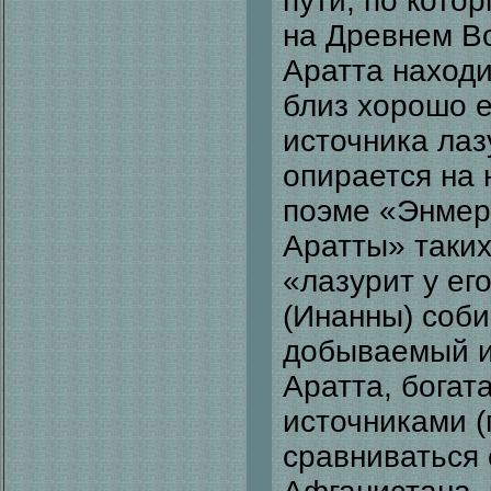
пути, по кото
на Древнем Во
Аратта находи
близ хорошо е
источника ла
опирается на 
поэме «Энмер
Аратты» таких,
«лазурит у ег
(Инанны) соб
добываемый из
Аратта, богат
источниками (
сравниваться