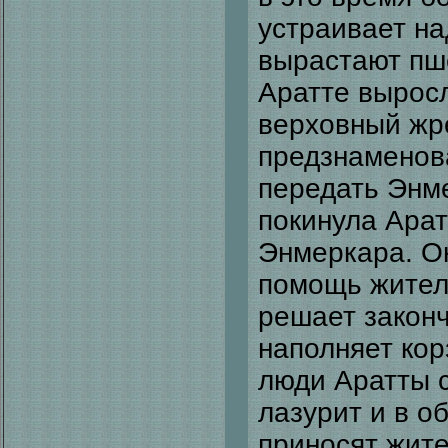
устраивает на
вырастают пше
Аратте выросл
верховный жр
предзнаменова
передать Энме
покинула Арат
Энмеркара. О
помощь жител
решает закон
наполняет кор
люди Аратты с
лазурит и в о
приносят жите