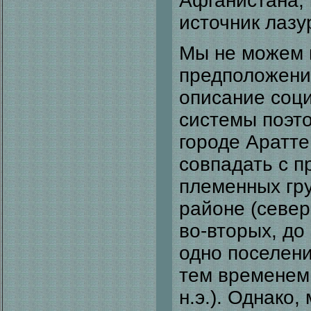
Афганистана, 
источник лазу
Мы не можем п
предположени
описание соц
системы поэто
городе Аратте
совпадать с 
племенных гру
районе (север
во-вторых, до
одно поселен
тем временем 
н.э.). Однако