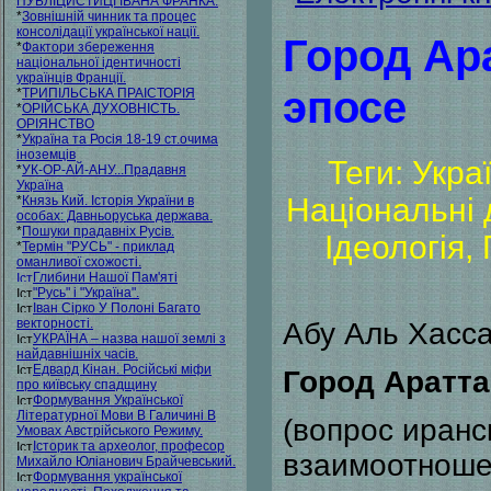
ПУБЛІЦИСТИЦІ ІВАНА ФРАНКА.
*
Зовнішній чинник та процес
консолідації української нації.
Город Ар
*
Фактори збереження
національної ідентичності
українців Франції.
эпосе
*
ТРИПІЛЬСЬКА ПРАІСТОРІЯ
*
ОРІЙСЬКА ДУХОВНІСТЬ.
ОРІЯНСТВО
*
Україна та Росія 18-19 ст.очима
іноземців
Теги: Укра
*
УК-ОР-АЙ-АНУ...Прадавня
Україна
Національні 
*
Князь Кий. Історія України в
особах: Давньоруська держава.
*
Пошуки прадавніх Русів.
Ідеологія,
*
Термін "РУСЬ" - приклад
оманливої схожості.
Глибини Нашої Пам'яті
"Русь" і "Україна".
Іван Сірко У Полоні Багато
векторності.
Абу Аль Хасс
УКРАЇНА – назва нашої землі з
найдавнішніх часів.
Едвард Кінан. Російські міфи
Город Аратта
про київську спадщину
Формування Української
Літературної Мови В Галичині В
(вопрос иранс
Умовах Австрійського Режиму.
Історик та археолог, професор
взаимоотноше
Михайло Юліанович Брайчевський.
Формування української