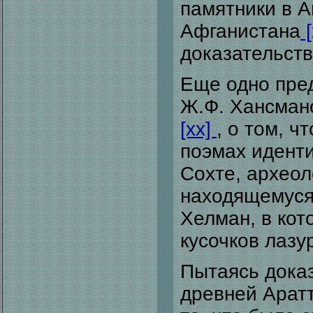
памятники в А
Афганистана
[
доказательств
Еще одно пре
Ж.Ф. Хансмано
[xx]
, о том, ч
поэмах идент
Сохте, археол
находящемуся 
Хелман, в ко
кусочков лазу
Пытаясь доказ
древней Аратт