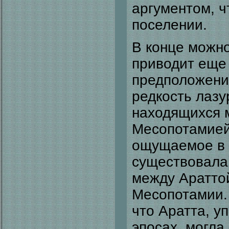
аргументом, ч
поселении.
В конце можно
приводит еще 
предположения
редкость лазу
находящихся 
Месопотамией
ощущаемое в 
существовала
между Аратто
Месопотамии.
что Аратта, 
эпосах, могла