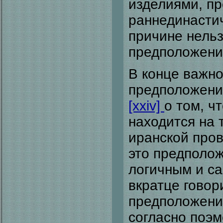
изделиями, п
раннединасти
причине нельз
предположени
В конце важно
предположени
[xxiv]
о том, ч
находится на
иранской пров
это предполож
логичным и са
вкратце говор
предположения
согласно поэ