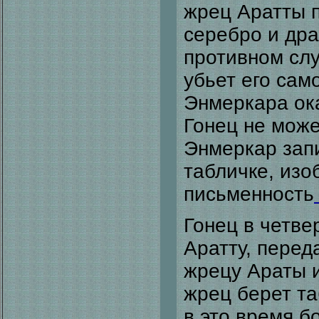
жрец Аратты п
серебро и дра
противном слу
убьет его сам
Энмеркара ок
Гонец не може
Энмеркар зап
табличке, изо
письменность
Гонец в четве
Аратту, перед
жрецу Араты и
жрец берет та
в это время б