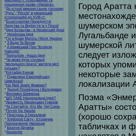
народності. Походження та
Город Аратта 
поширення назви «Україна».
*
До історії використання топоніму
“Русь”, “Россія” в українській
местонахожде
історіографії до XVIII ст.
*
Есхатологічні Передчуття
шумерском эп
Людства та Відбиття їх у Поезії
*
Ідея Козацтва - в Українській Душі
Лугальбанде и
*
Українська Ідея
*
Гог в Краю Магога і Місія України
шумерской ли
*
З Води Та Вогню
*
А.Кримський Про "Колиску
Народів"
следует излож
*
Триполізм - Наша Ідея
*
Чи може бути столиця
которых упоми
"молодшого брата" матір'ю міст
руських?
некоторые зам
*
Епітафія Енеєві
*
Підвалини Європейської
Цивілізації
локализации А
*
На Якій Землі Живемо?
*
Тризуб Посейдона І Володимир
*
Феномен Шевченка
Поэма «Энмер
*
ЩО ТАКЕ Національна Ідея?
*
Древність Українських Говорів
Аратты» состо
*
Та Спитайте: Хто Ми, Чиї Сини.
*
Потоп На Україні
(хорошо сохра
*
Перстень З Оріхалком
*
Хлібороб Світу - Історичне
Призначення Українців
табличках и ф
*
Братня Дружба
*
Хронолог