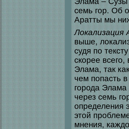
Элама – Сузы 
семь гор. Об 
Аратты мы ни
Локализация
выше, локализ
судя по текст
скорее всего, 
Элама, так ка
чем попасть в
города Элама 
через семь гор
определения э
этой проблем
мнения, каждо