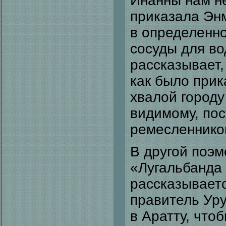
Инанны нам не
приказала Эн
в определенно
сосуды для во
рассказывает,
как было прик
хвалой городу
видимому, по
ремесленнико
В другой поэм
«Лугальбанда 
рассказываетс
правитель Ур
в Аратту, что