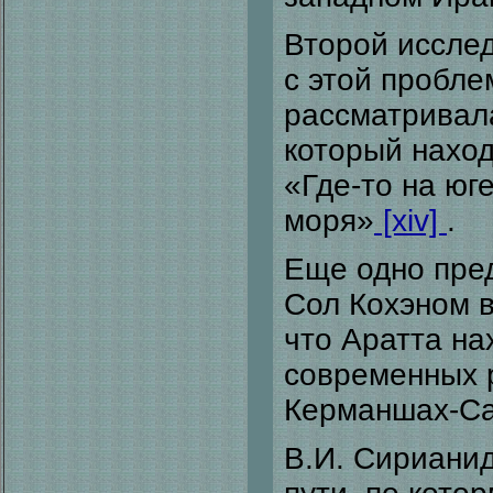
Второй исслед
с этой пробле
рассматривал
который наход
«Где-то на юг
моря»
[xiv]
.
Еще одно пре
Сол Кохэном в
что Аратта на
современных 
Керманшах-Са
В.И. Сириани