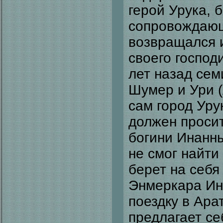
герой Урука, 
сопровождающ
возвращался и
своего господ
лет назад сем
Шумер и Ури (
сам город Уру
должен просит
богини Инанн
не смог найти
берет на себя
Энмеркара Ин
поездку в Ара
предлагает себ