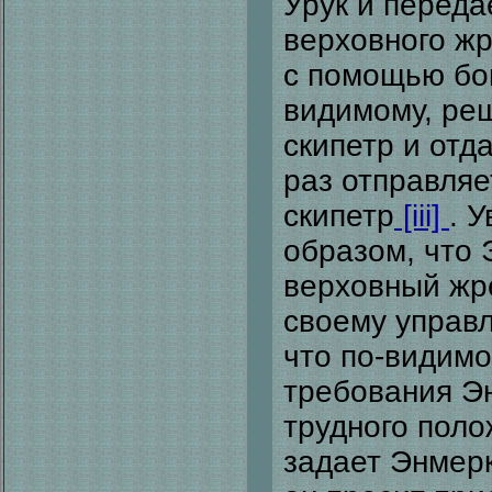
Урук и переда
верховного ж
с помощью бог
видимому, реш
скипетр и отда
раз отправляе
скипетр
[iii]
. 
образом, что 
верховный жр
своему управ
что по-видимо
требования Э
трудного пол
задает Энмерк