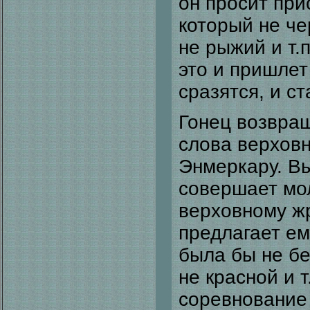
он просит при
который не че
не рыжий и т.
это и пришлет
сразятся, и с
Гонец возвращ
слова верхов
Энмеркару. В
совершает мол
верховному жр
предлагает ем
была бы не бе
не красной и т
соревнование 