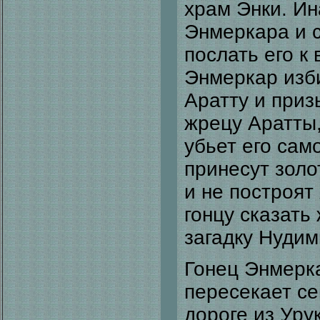
храм Энки. Ин
Энмеркара и с
послать его к
Энмеркар изби
Аратту и приз
жрецу Аратты,
убьет его сам
принесут золо
и не построят
гонцу сказать
загадку Нудим
Гонец Энмерка
пересекает се
дороге из Урук