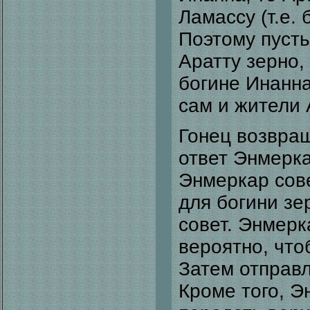
Ламассу (т.е.
Поэтому пуст
Аратту зерно, 
богине Инанна
сам и жители 
Гонец возвращ
ответ Энмерка
Энмеркар сов
для богини зе
совет. Энмерк
вероятно, что
Затем отправл
Кроме того, Э