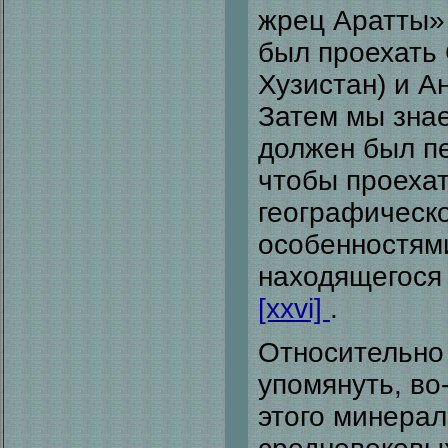
жрец Аратты»
был проехать
Хузистан) и А
Затем мы знае
должен был пе
чтобы проехат
географическо
особенностями
находящегося
[xxvi]
.
Относительно 
упомянуть, во
этого минерал